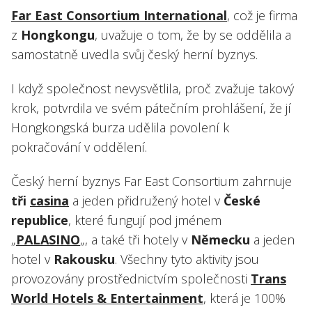
Far East Consortium International
, což je firma
z
Hongkongu
, uvažuje o tom, že by se oddělila a
samostatně uvedla svůj český herní byznys.
I když společnost nevysvětlila, proč zvažuje takový
krok, potvrdila ve svém pátečním prohlášení, že jí
Hongkongská burza udělila povolení k
pokračování v oddělení.
Český herní byznys Far East Consortium zahrnuje
tři
casina
a jeden přidružený hotel v
České
republice
, které fungují pod jménem
„
PALASINO
„, a také tři hotely v
Německu
a jeden
hotel v
Rakousku
. Všechny tyto aktivity jsou
provozovány prostřednictvím společnosti
Trans
World Hotels & Entertainment
, která je 100%