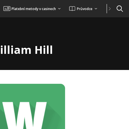
Platební metody v casinech
Průvodce
Nabídka
lliam Hill