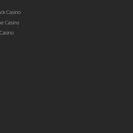
ack Casino
ne Casino
 Casino