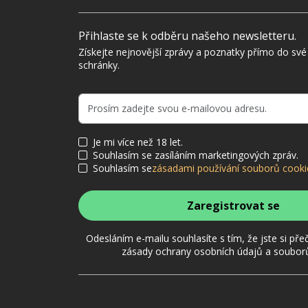
Přihlaste se k odběru našeho newsletteru.
Získejte nejnovější zprávy a poznatky přímo do své
schránky.
Je mi více než 18 let.
Souhlasím se zasíláním marketingových zpráv.
Souhlasím se
zásadami používání souborů cooki
Zaregistrovat se
Odesláním e-mailu souhlasíte s tím, že jste si přeče
zásady ochrany osobních údajů a souborů