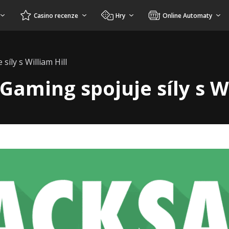
Casino recenze
Hry
Online Automaty
íly s William Hill
aming spojuje síly s Wi