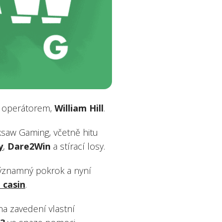
g operátorem,
William Hill
.
ksaw Gaming, včetně hitu
y
,
Dare2Win
a stírací losy.
významný pokrok a nyní
 casin
.
a zavedení vlastní