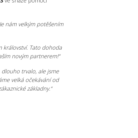
23
ve snaze pomoci
Je nám velkým potěšením
m království. Tato dohoda
 naším novým partnerem!“
 dlouho trvalo, ale jsme
Máme velká očekávání od
zákaznické základny.“