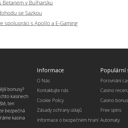
 s Betanem v Bulharsku
a dohodu se Sazkou
ve spolupráci s Apollo a E-Gaming
Informace
Populární 
O Nás
Porovnání cas
nější bonusy?
Kontaktujte nás
Casino recen
ěchto kasinech
Cookie Policy
Casino bonu
ště, ten
Zásady ochrany údajů
Free spins
uze bezpečná
ybíráme kasina
Informace o bezpečném hraní
Automaty