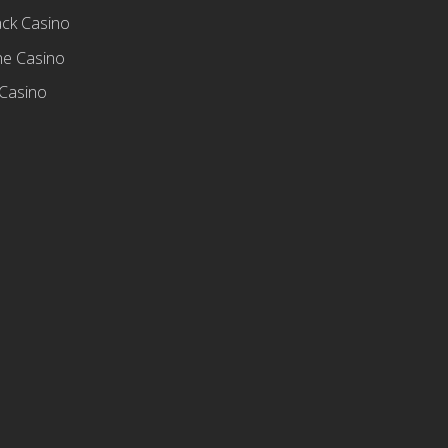
ack Casino
ne Casino
 Casino