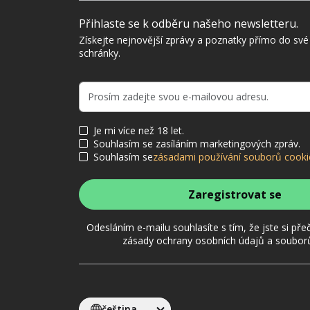
Přihlaste se k odběru našeho newsletteru.
Získejte nejnovější zprávy a poznatky přímo do své
schránky.
Je mi více než 18 let.
Souhlasím se zasíláním marketingových zpráv.
Souhlasím se
zásadami používání souborů cooki
Zaregistrovat se
Odesláním e-mailu souhlasíte s tím, že jste si přeče
zásady ochrany osobních údajů a souborů
čeština