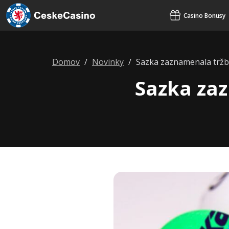
Casino Bonusy
Domov
Novinky
Sazka zaznamenala tržby 
Sazka zaz