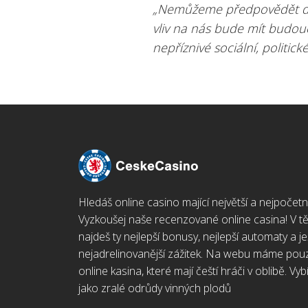
„Nemůžeme předpovědět dop
vliv na nás bude mít budo
nepříznivé sociální, politi
Hledáš online casino mající největší a nejpočet
Vyzkoušej naše recenzované online casina! V t
najdeš ty nejlepší bonusy, nejlepší automaty a je
nejadrelinovanější zážitek. Na webu máme po
online kasina, které mají čeští hráči v oblibě. V
jako zralé odrůdy vinných plodů