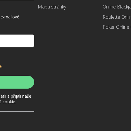
Mapa stránky
Online Blackj
Roulette Onli
 e-mailové
Poker Online
e
.
tli a přijali naše
 cookie.