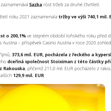
zaznamenává
Sazka
růst tržeb za druhé čtvrtletí.
tletí roku 2021 zaznamenala
tržby ve výši 740,1 mil.
st o 200,1%
ve stejném období loňského roku před d
s Austria – příspěvek Casino Austria v roce 2020 zohled
říjmů,
373,6 mil. EUR, pocházela z řeckého a kyper
jeho
dceřiná společnost Stoiximan z této částky při
 z Rakouska
, přičemž 211,0 mil. EUR pocházelo z rakou
alších
129,9 mil. EUR
.