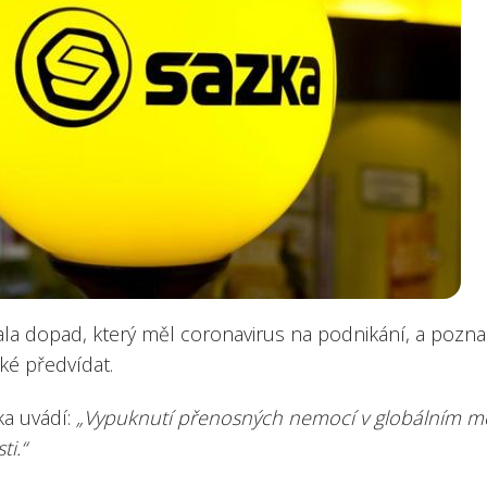
a dopad, který měl coronavirus na podnikání, a pozna
žké předvídat.
ka uvádí:
„Vypuknutí přenosných nemocí v globálním 
ti.“