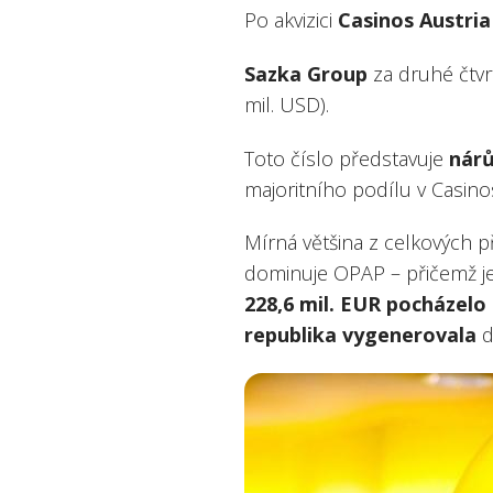
Po akvizici
Casinos Austria
Sazka Group
za druhé čtvr
mil. USD).
Toto číslo představuje
nárů
majoritního podílu v Casino
Mírná většina z celkových p
dominuje OPAP – přičemž 
228,6 mil. EUR pocházelo
republika vygenerovala
d