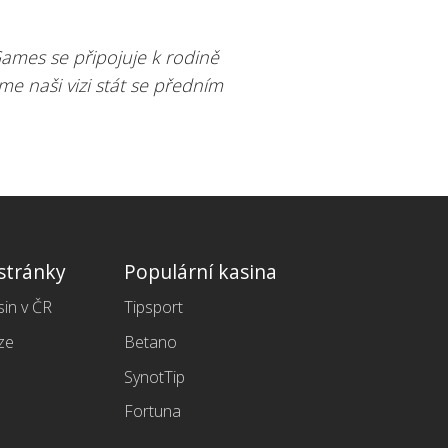
Games se připojuje k rodině
me naši vizi stát se předním
stránky
Populární kasina
in v ČR
Tipsport
ze
Betano
s
SynotTip
Fortuna