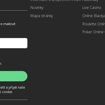
Novinky
Live Casino
Mapa stránky
Online Blackj
Roulette Onli
 e-mailové
Poker Online
e
.
tli a přijali naše
 cookie.