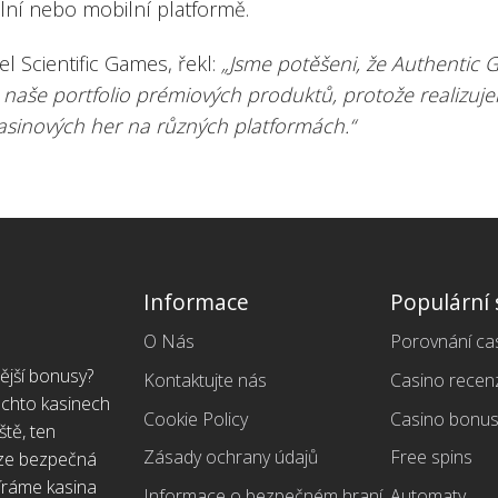
tolní nebo mobilní platformě.
el Scientific Games, řekl:
„Jsme potěšeni, že Authentic 
e naše portfolio prémiových produktů, protože realizuje
sinových her na různých platformách.“
Informace
Populární 
O Nás
Porovnání cas
nější bonusy?
Kontaktujte nás
Casino recen
ěchto kasinech
Cookie Policy
Casino bonu
ště, ten
Zásady ochrany údajů
Free spins
uze bezpečná
ybíráme kasina
Informace o bezpečném hraní
Automaty