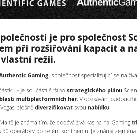
polečností je pro společnost Sc
em při rozšiřování kapacit a n
vlastní režii.
Authentic Gaming
, společnost specializující se na živá
ástku – je součástí širšího
strategického plánu
Scien
blasti multiplatformních her
. V očekávání budoucíh
s Vegas plošně
diverzifikovat
svou
nabídku
.
Maltě je známá tím, že dodává živá kasina na iGaming tr
 s 30 operátory po celém kontinentu. Je známá zejména