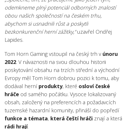
odemkneme plný potenciál odborných znalostí
obou našich společností na českém trhu,
abychom si usnadnili růst a poskytli
bezkonkurenční herní zážitky,“
uzavřel Ondřej
Lapides.
Tom Horn Gaming vstoupil na český trh v
únoru
2022
. V návaznosti na svou dlouhou historii
poskytování obsahu na trzích střední a východní
Evropy měl Tom Horn dobrou pozici k tomu, aby
dodával herní
produkty
, které
osloví české
hráče
od samého počátku. Vysoce lokalizovaný
obsah, založený na preferencích a požadavcích
tuzemské hazardní komunity, přináší do popředí
funkce
a témata
,
která
čeští hráči
znají a která
rádi hrají
.