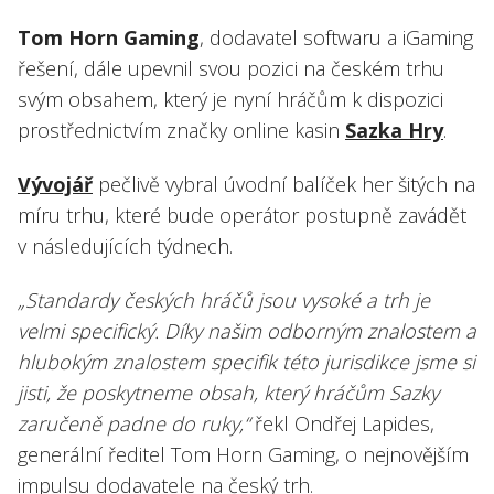
Tom Horn Gaming
, dodavatel softwaru a iGaming
řešení, dále upevnil svou pozici na českém trhu
svým obsahem, který je nyní hráčům k dispozici
prostřednictvím značky online kasin
Sazka Hry
.
Vývojář
pečlivě vybral úvodní balíček her šitých na
míru trhu, které bude operátor postupně zavádět
v následujících týdnech.
„Standardy českých hráčů jsou vysoké a trh je
velmi specifický. Díky našim odborným znalostem a
hlubokým znalostem specifik této jurisdikce jsme si
jisti, že poskytneme obsah, který hráčům Sazky
zaručeně padne do ruky,“
řekl Ondřej Lapides,
generální ředitel Tom Horn Gaming, o nejnovějším
impulsu dodavatele na český trh.