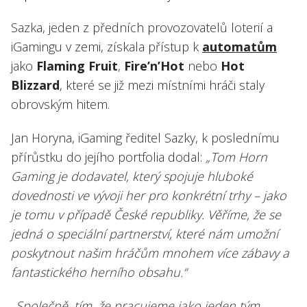
Sazka, jeden z předních provozovatelů loterií a
iGamingu v zemi, získala přístup k
automatům
jako
Flaming Fruit
,
Fire’n’Hot
nebo
Hot
Blizzard
, které se již mezi místními hráči staly
obrovským hitem.
Jan Horyna, iGaming ředitel Sazky, k poslednímu
přírůstku do jejího portfolia dodal:
„Tom Horn
Gaming je dodavatel, který spojuje hluboké
dovednosti ve vývoji her pro konkrétní trhy – jako
je tomu v případě České republiky. Věříme, že se
jedná o speciální partnerství, které nám umožní
poskytnout našim hráčům mnohem více zábavy a
fantastického herního obsahu.“
„Společně, tím, že pracujeme jako jeden tým,