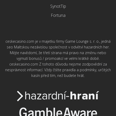
SynotTip
Fortuna
ceskecasino.com je v majetku firmy Game Lounge s. r. o., jedná
seo Maltskou nezávislou společnost v odvětví hazardních her.
Mějte navědomí, že třetí strana má pravo na změnu nebo
vyjmutí bonusů / promoakcí ve velmi krátkě době.
ceskecasino.com Z tohoto důvodu nejsme zodpovědní za
nesprávnost informací. Vždy čtěte pravidla a podmínky, určitých
kasín před tím, než budete hrát.