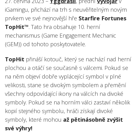
27. června 2023 –
Yggdrasil
, přední
vývojář
v
iGamingu, přichází na trh s neuvěřitelným novým
prvkem ve své nejnovější hře
Starfire Fortunes
TopHit™
. Tato hra obsahuje 10. herní
mechanismus (Game Engagement Mechanic
(GEM)) od tohoto poskytovatele.
TopHit
přináší kotouč, který se nachází nad herní
plochou a otáčí se současně s válcemi. Pokud se
na něm objeví dobře vyplácející symbol v plné
velikosti, stane se divokým symbolem a přemění
všechny odpovídající ikony na válcích na divoké
symboly. Pokud se na horním válci zastaví několik
kopií stejného symbolu, hráči získají divoké
symboly, které mohou
až pětinásobně zvýšit
své výhry!