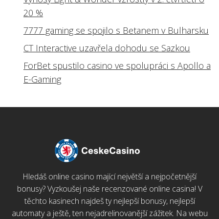
20 %
7777 gaming se spojilo s Betanem v Bulharsku
CT Interactive uzavřela dohodu se Sazkou
ForBet spustilo casino ve spolupráci s Apollo a
E-Gaming
Hledáš online casino mající největší a nejpočetnější
bonusy? Vyzkoušej naše recenzované online casina! V
těchto kasinech najdeš ty nejlepší bonusy, nejlepší
automaty a ještě, ten nejadrelinovanější zážitek. Na webu