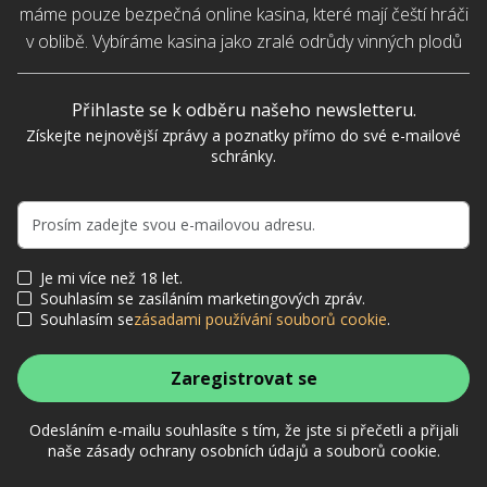
máme pouze bezpečná online kasina, které mají čeští hráči
v oblibě. Vybíráme kasina jako zralé odrůdy vinných plodů
Přihlaste se k odběru našeho newsletteru.
Získejte nejnovější zprávy a poznatky přímo do své e-mailové
schránky.
Je mi více než 18 let.
Souhlasím se zasíláním marketingových zpráv.
Souhlasím se
zásadami používání souborů cookie
.
Zaregistrovat se
Odesláním e-mailu souhlasíte s tím, že jste si přečetli a přijali
naše zásady ochrany osobních údajů a souborů cookie.