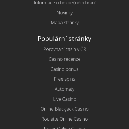
Informace o bezpečném hraní
Novinky
Mapa stránky
Populární stránky
Porovnání casin v ČR
Casino recenze
Casino bonus
Free spins
Automaty
Live Casino
Online Blackjack Casino
Roulette Online Casino
Poker Online Casino