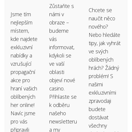
Zůstaňte s
Chcete se
Jsme tím
námi v
naučit něco
nejlepším
obraze –
nového?
místem,
budeme
Nebo hledáte
kde najdete
vás
tipy, jak vyhrát
exkluzivní
informovat,
ve svých
nabídky a
kdykoli se
oblíbených
vzrušující
ve vaší
hrách? Žádný
propagační
oblasti
problém! S
akce pro
objeví nové
našimi
hraní vašich
casino.
exkluzivními
oblíbených
Přihlaste se
zpravodaji
her online!
k odběru
budete
Navíc jsme
našeho
dostávat
pro vás
newsletteru
všechny
připravili
a my