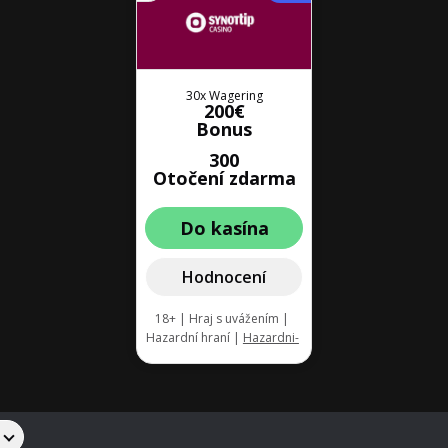
30x Wagering
200€
Bonus
300
Otočení zdarma
Do kasína
Hodnocení
18+ | Hraj s uvážením |
Hazardní hraní |
Hazardni-
hrani.cz
| Akci je možné
využít pouze jednou a
mohou ji využít pouze nově
registrovaní hráči, kteří
učiní svůj první vklad do