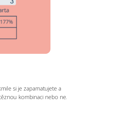
akmile si je zapamatujete a
e vítěznou kombinaci nebo ne.