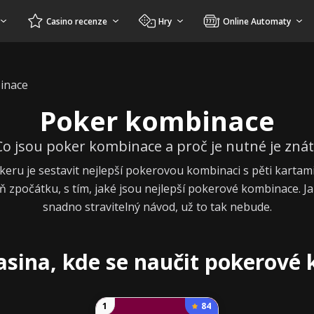
Casino recenze
Hry
Online Automaty
inace
Poker kombinace
Co jsou poker kombinace a proč je nutné je znát
keru je sestavit nejlepší pokerovou kombinaci s pěti kartam
ň zpočátku, s tím, jaké jsou nejlepší pokerové kombinace. Ja
snadno stravitelný návod, už to tak nebude.
casina, kde se naučit pokerové
84
1