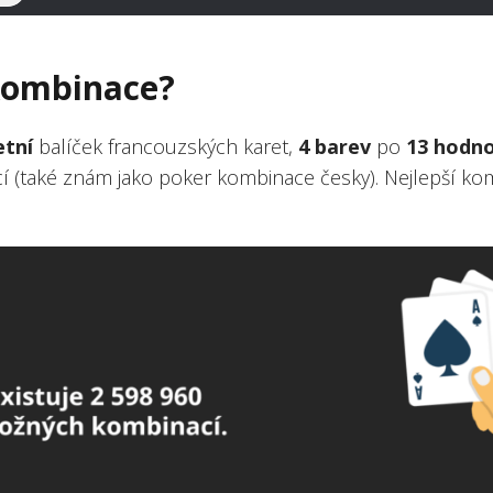
30ti dnů od dokončení
kompletní internetové
registrace. |
Použity
pravidla a podmínky
kombinace?
etní
balíček francouzských karet,
4 barev
po
13 hodn
(také znám jako poker kombinace česky). Nejlepší komb