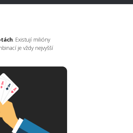
otách
. Existují milióny
inací je vždy nejvyšší