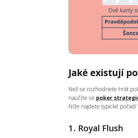
Jaké existují 
Než se rozhodnete hrát poke
naučíte se
poker strategi
Níže najdete typické pořadí
1. Royal Flush