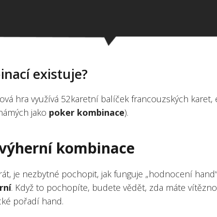
nací existuje?
á hra využívá 52karetní balíček francouzských karet, 
známých jako
poker kombinace
).
 výherní kombinace
t, je nezbytné pochopit, jak funguje „hodnocení hand“,
rní
. Když to pochopíte, budete vědět, zda máte vítězn
cké pořadí hand.