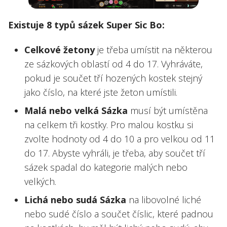
Existuje 8 typů sázek Super Sic Bo:
Celkové žetony
je třeba umístit na některou
ze sázkových oblastí od 4 do 17. Vyhráváte,
pokud je součet tří hozených kostek stejný
jako číslo, na které jste žeton umístili.
Malá nebo velká Sázka
musí být umístěna
na celkem tři kostky. Pro malou kostku si
zvolte hodnoty od 4 do 10 a pro velkou od 11
do 17. Abyste vyhráli, je třeba, aby součet tří
sázek spadal do kategorie malých nebo
velkých.
Lichá nebo sudá Sázka
na libovolné liché
nebo sudé číslo a součet číslic, které padnou