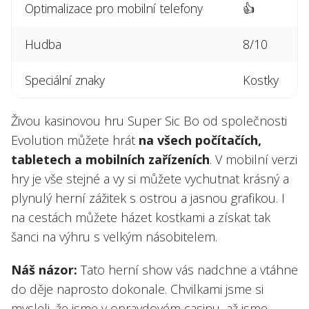
Optimalizace pro mobilní telefony
👍
Hudba
8/10
Speciální znaky
Kostky
Živou kasinovou hru Super Sic Bo od společnosti
Evolution můžete hrát
na všech počítačích,
tabletech a mobilních zařízeních
. V mobilní verzi
hry je vše stejné a vy si můžete vychutnat krásný a
plynulý herní zážitek s ostrou a jasnou grafikou. I
na cestách můžete házet kostkami a získat tak
šanci na výhru s velkým násobitelem.
Náš názor:
Tato herní show vás nadchne a vtáhne
do děje naprosto dokonale. Chvilkami jsme si
mysleli, že jsme v opravdovém casinu, až jsme