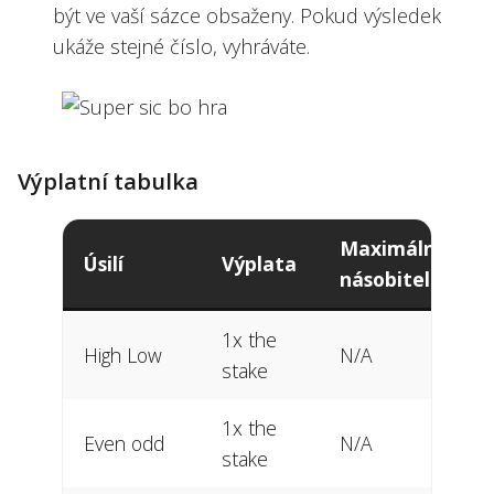
být ve vaší sázce obsaženy. Pokud výsledek
ukáže stejné číslo, vyhráváte.
Výplatní tabulka
Maximální
Úsilí
Výplata
násobitel
1x the
High Low
N/A
stake
1x the
Even odd
N/A
stake