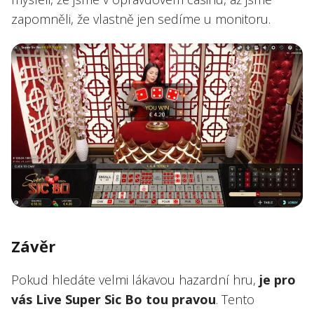
zapomněli, že vlastně jen sedíme u monitoru.
Závěr
Pokud hledáte velmi lákavou hazardní hru,
je pro
vás Live Super Sic Bo tou pravou
. Tento