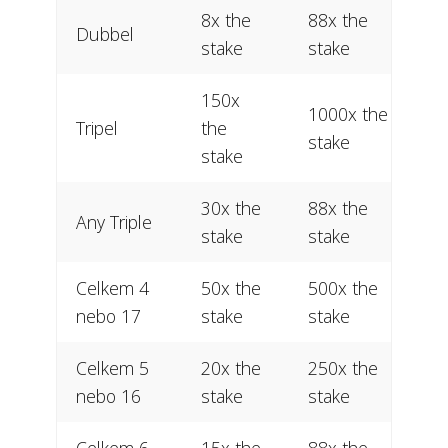
8x the
88x the
Dubbel
stake
stake
150x
1000x the
Tripel
the
stake
stake
30x the
88x the
Any Triple
stake
stake
Celkem 4
50x the
500x the
nebo 17
stake
stake
Celkem 5
20x the
250x the
nebo 16
stake
stake
Celkem 6
15x the
88x the