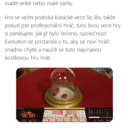
vsadit velké nebo malé sázky.
Hra se velmi podobá klasické verzi Sic Bo, takže
pokud jste profesionální hráč, tuto živou verzi hry
si zamilujete. Jak již bylo řečeno, společnost
Evolution se postarala o to, aby se noví hráči
snadno chytili a naučili se tuto napínavou
kostkovou hru hrát.