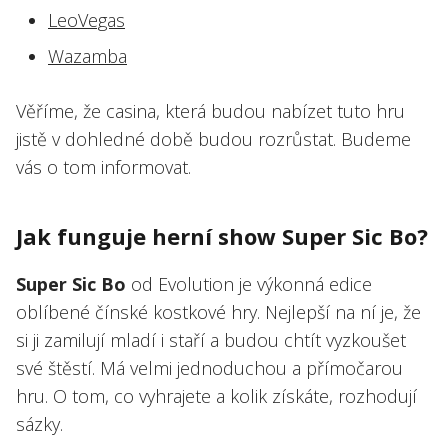
LeoVegas
Wazamba
Věříme, že casina, která budou nabízet tuto hru
jistě v dohledné době budou rozrůstat. Budeme
vás o tom informovat.
Jak funguje herní show Super Sic Bo?
Super Sic Bo
od Evolution je výkonná edice
oblíbené čínské kostkové hry. Nejlepší na ní je, že
si ji zamilují mladí i staří a budou chtít vyzkoušet
své štěstí. Má velmi jednoduchou a přímočarou
hru. O tom, co vyhrajete a kolik získáte, rozhodují
sázky.