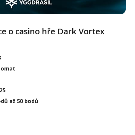
ce o casino hře Dark Vortex
8
tomat
25
odů až 50 bodů
)