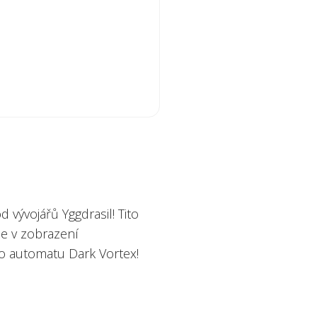
 vývojářů Yggdrasil! Tito
je v zobrazení
ho automatu Dark Vortex!