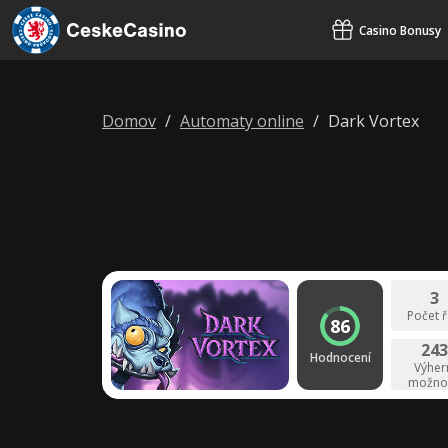
Casino Bonusy
Domov
Automaty online
Dark Vortex
3
Počet 
86
24
Hodnocení
Výher
možno