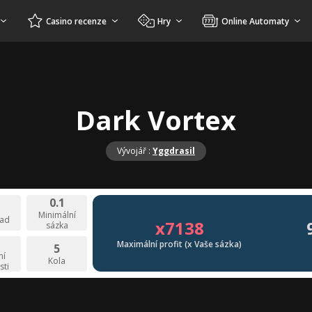
Casino recenze
Hry
Online Automaty
Dark Vortex
Vývojář :
Yggdrasil
0.1
Minimální
řad
x7138
sázka
3
Maximální profit (x Vaše sázka)
5
ní
Kola
sti