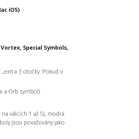
Mac iOS)
 Vortex, Special Symbols,
 „extra 3 otočky. Pokud v
x a Orb symbol).
 na válcích 1 až 5), modrá
mboly jsou považovány jako