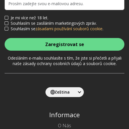
Je mi více než 18 let.
Souhlasím se zasíláním marketingových zpráv.
Souhlasím se
zásadami používání souborů cookie
.
Zaregistrovat se
Odesláním e-mailu souhlasíte s tím, že jste si přečetli a přijali
naše zásady ochrany osobních údajů a souborů cookie.
čeština
Informace
O Nás