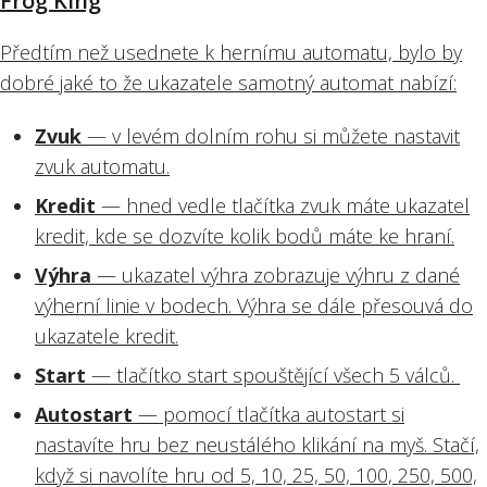
Frog King
Předtím než usednete k hernímu automatu, bylo by
dobré jaké to že ukazatele samotný automat nabízí:
Zvuk
— v levém dolním rohu si můžete nastavit
zvuk automatu.
Kredit
— hned vedle tlačítka zvuk máte ukazatel
kredit, kde se dozvíte kolik bodů máte ke hraní.
Výhra
— ukazatel výhra zobrazuje výhru z dané
výherní linie v bodech. Výhra se dále přesouvá do
ukazatele kredit.
Start
— tlačítko start spouštějící všech 5 válců.
Autostart
— pomocí tlačítka autostart si
nastavíte hru bez neustálého klikání na myš. Stačí,
když si navolíte hru od 5, 10, 25, 50, 100, 250, 500,