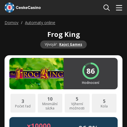
Domov
Automaty online
Frog King
Vývojář :
Kajot Games
86
Hodnocení
10
5
3
5
Minimální
Výherní
Počet řad
Kola
sázka
možnosti
x10000