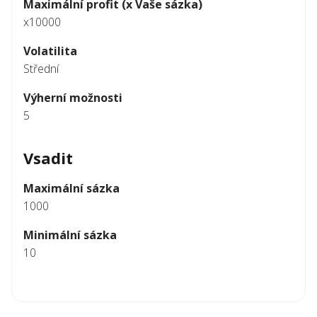
Maximální profit (x Vaše sázka)
x10000
Volatilita
Střední
Výherní možnosti
5
Vsadit
Maximální sázka
1000
Minimální sázka
10