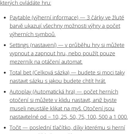
kterých ovládáte hru:
Paytable (výherní informace) — 3 čárky ve žluté
barvě ukazují všechny možnosti výhry a počet
výherních symboů.
Settings (nastavení) — v průběhu hry si můžete
vypnout a zapnout hru, nebo použít pouze
mezerník na otáčení automat.
Total bet (Celková sázka) — budete si moci taky
nastavit sázku s jakou budete chtít hrát.
Autoplay (Automatická hra) — počet herních
otočení si můžete v klidu nastavit, aniž byste
museli neustále klikat na myš. Otočení jsou
nastavitelné od – 10, 25, 50, 75, 100, 500 a 1 000.
Točit — poslední tlačítko, díky kterému si herní