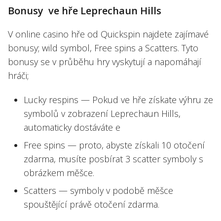
Bonusy ve hře Leprechaun Hills
V online casino hře od Quickspin najdete zajímavé
bonusy; wild symbol, Free spins a Scatters. Tyto
bonusy se v průběhu hry vyskytují a napomáhají
hráči;
Lucky respins — Pokud ve hře získate výhru ze
symbolů v zobrazení Leprechaun Hills,
automaticky dostáváte e
Free spins — proto, abyste získali 10 otočení
zdarma, musíte posbírat 3 scatter symboly s
obrázkem měšce.
Scatters — symboly v podobě měšce
spouštějící právě otočení zdarma.