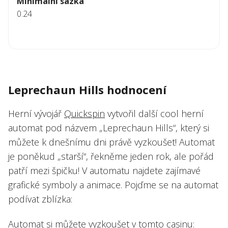
Minimální sázka
0.24
Leprechaun Hills hodnocení
Herní vývojář
Quickspin
vytvořil další cool herní
automat pod názvem „Leprechaun Hills“, který si
můžete k dnešnímu dni právě vyzkoušet! Automat
je poněkud „starší“, řekněme jeden rok, ale pořád
patří mezi špičku! V automatu najdete zajímavé
grafické symboly a animace. Pojďme se na automat
podívat zblízka:
Automat si můžete vyzkoušet v tomto casinu: