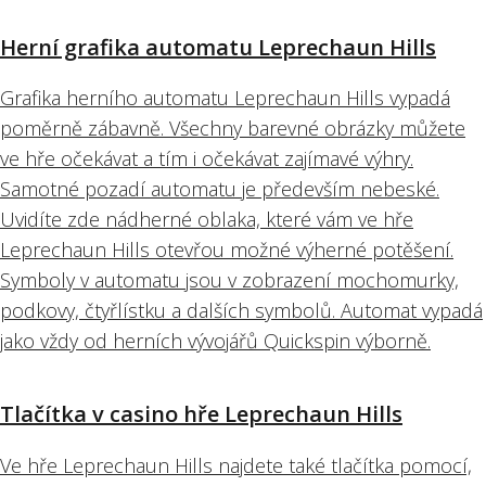
Herní grafika automatu Leprechaun Hills
Grafika herního automatu Leprechaun Hills vypadá
poměrně zábavně. Všechny barevné obrázky můžete
ve hře očekávat a tím i očekávat zajímavé výhry.
Samotné pozadí automatu je především nebeské.
Uvidíte zde nádherné oblaka, které vám ve hře
Leprechaun Hills otevřou možné výherné potěšení.
Symboly v automatu jsou v zobrazení mochomurky,
podkovy, čtyřlístku a dalších symbolů. Automat vypadá
jako vždy od herních vývojářů Quickspin výborně.
Tlačítka v casino hře Leprechaun Hills
Ve hře Leprechaun Hills najdete také tlačítka pomocí,