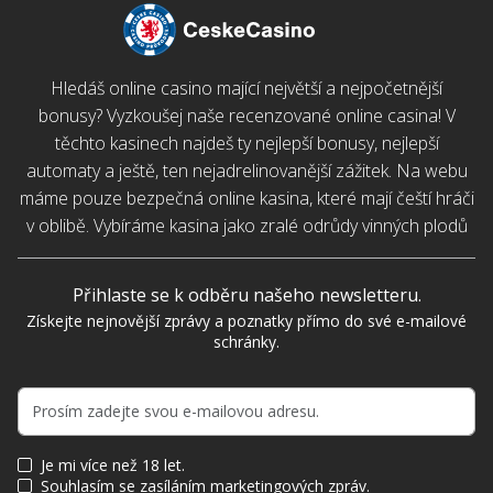
Hledáš online casino mající největší a nejpočetnější
bonusy? Vyzkoušej naše recenzované online casina! V
těchto kasinech najdeš ty nejlepší bonusy, nejlepší
automaty a ještě, ten nejadrelinovanější zážitek. Na webu
máme pouze bezpečná online kasina, které mají čeští hráči
v oblibě. Vybíráme kasina jako zralé odrůdy vinných plodů
Přihlaste se k odběru našeho newsletteru.
Získejte nejnovější zprávy a poznatky přímo do své e-mailové
schránky.
Je mi více než 18 let.
Souhlasím se zasíláním marketingových zpráv.