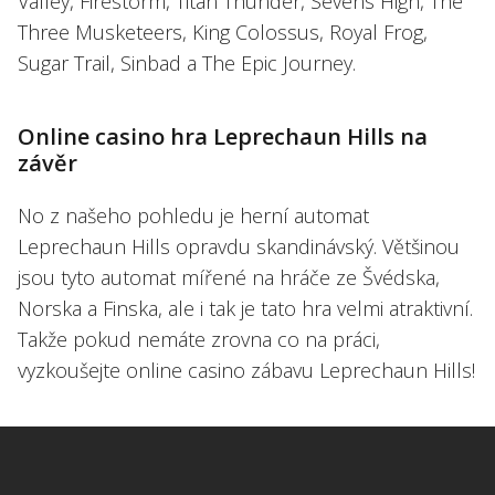
Valley, Firestorm, Titan Thunder, Sevens High, The
Three Musketeers, King Colossus, Royal Frog,
Sugar Trail, Sinbad a The Epic Journey.
Online casino hra Leprechaun Hills na
závěr
No z našeho pohledu je herní automat
Leprechaun Hills opravdu skandinávský. Většinou
jsou tyto automat mířené na hráče ze Švédska,
Norska a Finska, ale i tak je tato hra velmi atraktivní.
Takže pokud nemáte zrovna co na práci,
vyzkoušejte online casino zábavu Leprechaun Hills!