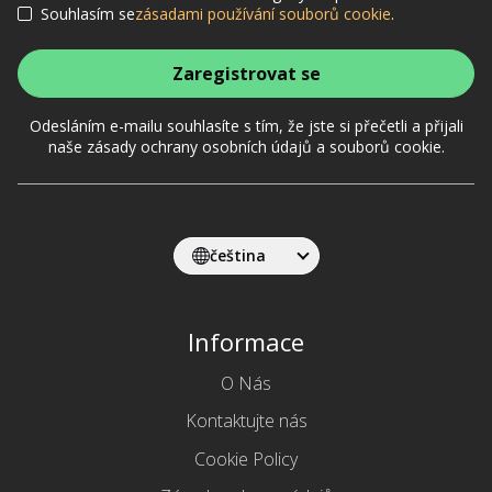
Souhlasím se
zásadami používání souborů cookie
.
Zaregistrovat se
Odesláním e-mailu souhlasíte s tím, že jste si přečetli a přijali
naše zásady ochrany osobních údajů a souborů cookie.
čeština
Informace
O Nás
Kontaktujte nás
Cookie Policy