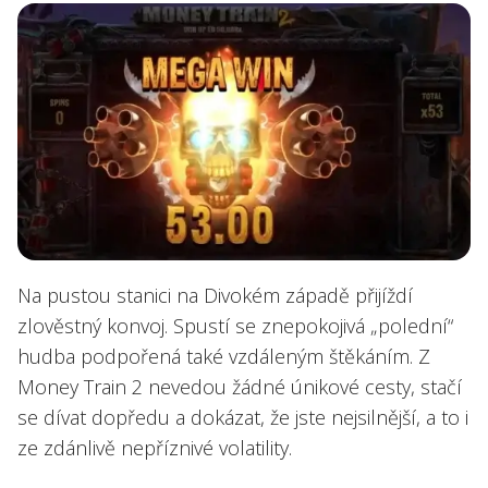
Na pustou stanici na Divokém západě přijíždí
zlověstný konvoj. Spustí se znepokojivá „polední“
hudba podpořená také vzdáleným štěkáním. Z
Money Train 2 nevedou žádné únikové cesty, stačí
se dívat dopředu a dokázat, že jste nejsilnější, a to i
ze zdánlivě nepříznivé volatility.