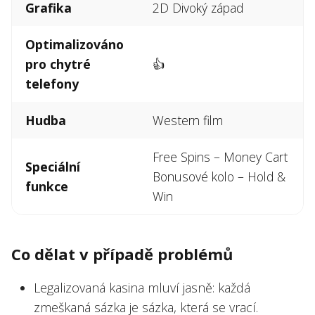
Grafika
2D Divoký západ
Optimalizováno
pro chytré
👍
telefony
Hudba
Western film
Free Spins – Money Cart
Speciální
Bonusové kolo – Hold &
funkce
Win
Co dělat v případě problémů
Legalizovaná kasina mluví jasně: každá
zmeškaná sázka je sázka, která se vrací.