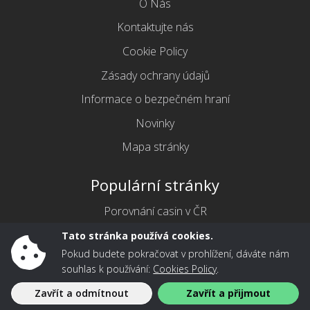
O Nás
Kontaktujte nás
Cookie Policy
Zásady ochrany údajů
Informace o bezpečném hraní
Novinky
Mapa stránky
Populární stránky
Porovnání casin v ČR
Casino recenze
Tato stránka používá cookies.
Pokud budete pokračovat v prohlížení, dáváte nám
Casino bonus
souhlas k používání:
Cookies Policy
.
Free spins
Zavřít a odmítnout
Zavřít a přijmout
Automaty