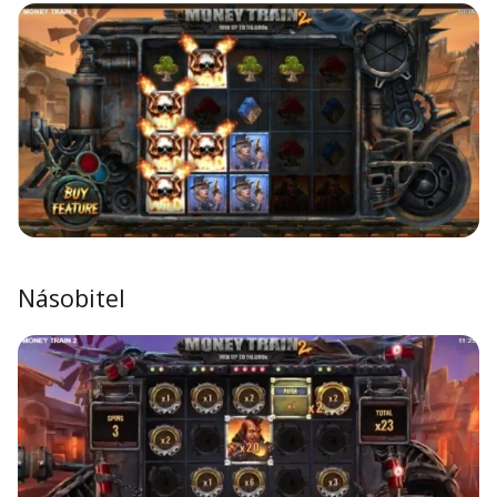
Násobitel