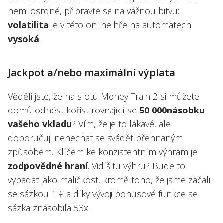
nemilosrdné, připravte se na vážnou bitvu:
volatilita
je v této online hře na automatech
vysoká
.
Jackpot a/nebo maximální výplata
Věděli jste, že na slotu Money Train 2 si můžete
domů odnést kořist rovnající se
50 000násobku
vašeho vkladu
? Vím, že je to lákavé, ale
doporučuji nenechat se svádět přehnaným
způsobem. Klíčem ke konzistentním výhrám je
zodpovědné hraní
. Vidíš tu výhru? Bude to
vypadat jako maličkost, kromě toho, že jsme začali
se sázkou 1 € a díky vývoji bonusové funkce se
sázka znásobila 53x.