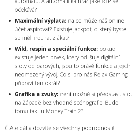
automatu. A automatická hra? Jaké RTP se
očekává?
Maximální výplata:
na co může náš online
účet aspirovat? Existuje jackpot, o který byste
se měli nechat zlákat?
Wild, respin a speciální funkce:
pokud
existuje jeden prvek, který odlišuje digitální
sloty od barových, jsou to právě funkce a jejich
neomezený vývoj. Co si pro nás Relax Gaming
připraví tentokrát?
Grafika a zvuky:
není možné si představit slot
na Západě bez vhodné scénografie. Bude
tomu tak i u Money Train 2?
Čtěte dál a dozvíte se všechny podrobnosti!