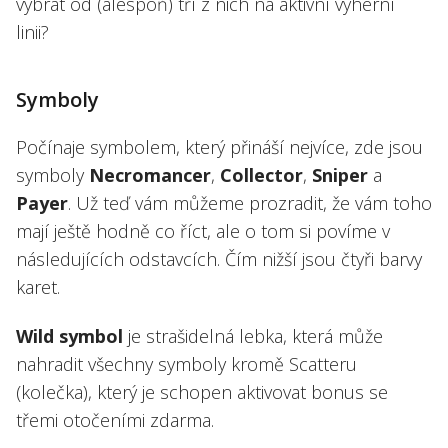
vybrat od (alespoň) tří z nich na aktivní výherní
linii?
Symboly
Počínaje symbolem, který přináší nejvíce, zde jsou
symboly
Necromancer
,
Collector
,
Sniper
a
Payer
. Už teď vám můžeme prozradit, že vám toho
mají ještě hodně co říct, ale o tom si povíme v
následujících odstavcích. Čím nižší jsou čtyři barvy
karet.
Wild symbol
je strašidelná lebka, která může
nahradit všechny symboly kromě Scatteru
(kolečka), který je schopen aktivovat bonus se
třemi otočeními zdarma.