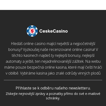
Hledáš online casino mající největší a nejpočetnější
bonusy? Vyzkoušej naše recenzované online casina! V
těchto kasinech najdeš ty nejlepší bonusy, nejlepší
automaty a ještě, ten nejadrelinovanější zážitek. Na webu
máme pouze bezpečná online kasina, které mají čeští hráči
v oblibě. Vybíráme kasina jako zralé odrůdy vinných plodů
Přihlaste se k odběru našeho newsletteru.
Získejte nejnovější zprávy a poznatky přímo do své e-mailové
schránky.