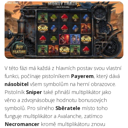
V této fázi má každá z hlavních postav svou vlastní
funkci, počínaje pistolníkem
Payerem
, který dává
násobitel
všem symbolům na herní obrazovce.
Pistolník
Sniper
také přináší multiplikátor jako
věno a zdvojnásobuje hodnotu bonusových
symbolů. Pro silného
Sběratele
místo toho
funguje multiplikátor a Avalanche, zatímco
Necromancer
kromě multiplikátoru znovu