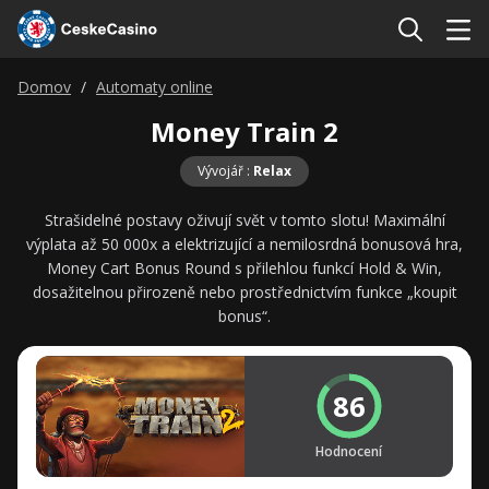
Domov
Automaty online
Money Train 2
Vývojář :
Relax
Strašidelné postavy oživují svět v tomto slotu! Maximální
výplata až 50 000x a elektrizující a nemilosrdná bonusová hra,
Money Cart Bonus Round s přilehlou funkcí Hold & Win,
dosažitelnou přirozeně nebo prostřednictvím funkce „koupit
bonus“.
86
Hodnocení