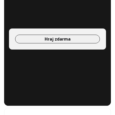
Hraj zdarma