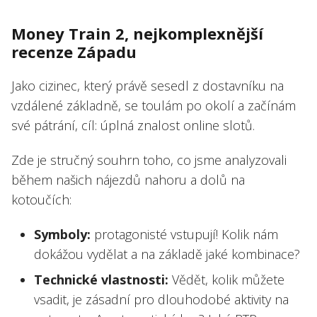
Money Train 2, nejkomplexnější
recenze Západu
Jako cizinec, který právě sesedl z dostavníku na
vzdálené základně, se toulám po okolí a začínám
své pátrání, cíl: úplná znalost online slotů.
Zde je stručný souhrn toho, co jsme analyzovali
během našich nájezdů nahoru a dolů na
kotoučích:
Symboly:
protagonisté vstupují! Kolik nám
dokážou vydělat a na základě jaké kombinace?
Technické vlastnosti:
Vědět, kolik můžete
vsadit, je zásadní pro dlouhodobé aktivity na