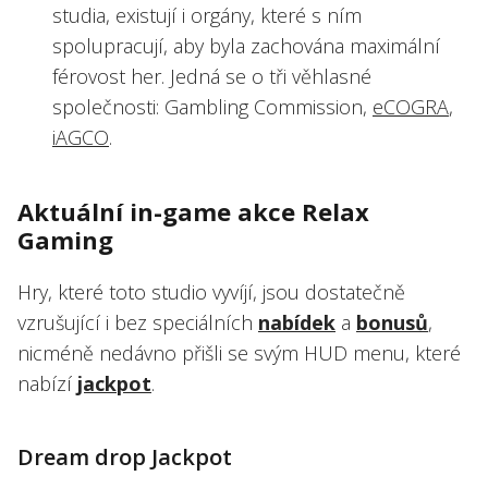
studia, existují i orgány, které s ním
spolupracují, aby byla zachována maximální
férovost her. Jedná se o tři věhlasné
společnosti: Gambling Commission,
eCOGRA
,
iAGCO
.
Aktuální in-game akce Relax
Gaming
Hry, které toto studio vyvíjí, jsou dostatečně
vzrušující i bez speciálních
nabídek
a
bonusů
,
nicméně nedávno přišli se svým HUD menu, které
nabízí
jackpot
.
Dream drop Jackpot