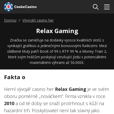
Domov
Vývojáři casino her
Relax Gaming
Značka se zaměřuje na dodávky vysoce kvalitních slotů s
vynikající grafikou a jedinečnými bonusovými funkcemi. Mezi
oblíbené tituly patří Book of 99 s RTP 99 % a Money Train 2,
které svým hráčům poskytují vzrušující jízdu s potenciálními
maximálními výhrami až 50.000X.
Fakta o
Herní vývojář casino her
Relax Gaming
je ve svém
oboru poměrně „nováčkem“. Firma vznikla v roce
2010
a od té doby se snaží protrhnout s kůží na
hazardní trh. Poskytovatel není tak slavný jako