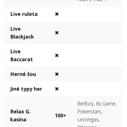
Live ruleta
✖
Live
✖
Blackjack
Live
✖
Baccarat
Herné šou
✖
Jiné typy her
✖
Betfury, Bc.Game,
Relax G.
Pokerstars,
100+
kasina
LeoVegas,