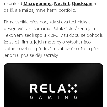
například
Microgaming
,
NetEnt
,
Quickspin
a
další, ale má zajímavé herní portfolio.
Firma vznikla přes noc, kdy si dva technicky a
designově silní kamarádi Patrik Österåker a Jani
Tekoniemi sedli spolu k pivu. V tu dobu se dohodli,
že založí firmu. Jejich moto bylo vytvořit něco
úplně nového a především zábavného. No a přeci
jenom u piva se dějí zázraky.