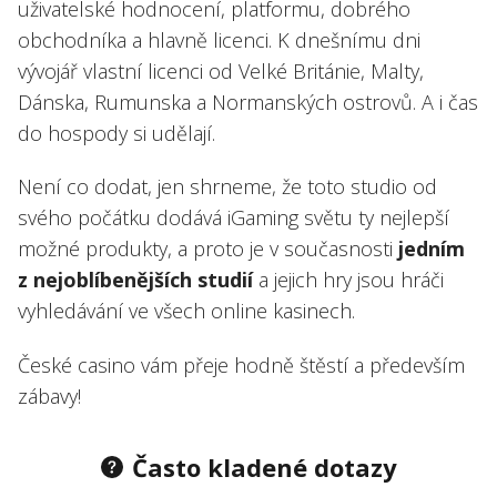
uživatelské hodnocení, platformu, dobrého
obchodníka a hlavně licenci. K dnešnímu dni
vývojář vlastní licenci od Velké Británie, Malty,
Dánska, Rumunska a Normanských ostrovů. A i čas
do hospody si udělají.
Není co dodat, jen shrneme, že toto studio od
svého počátku dodává iGaming světu ty nejlepší
možné produkty, a proto je v současnosti
jedním
z nejoblíbenějších studií
a jejich hry jsou hráči
vyhledávání ve všech online kasinech.
České casino vám přeje hodně štěstí a především
zábavy!
Často kladené dotazy