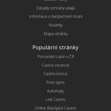
Zásady ochrany údajů
Informace o bezpečném hraní
Novinky
Mapa stránky
Populární stránky
Porovnání casin v ČR
Casino recenze
Casino bonus
Free spins
Automaty
Live Casino
Online Blackjack Casino