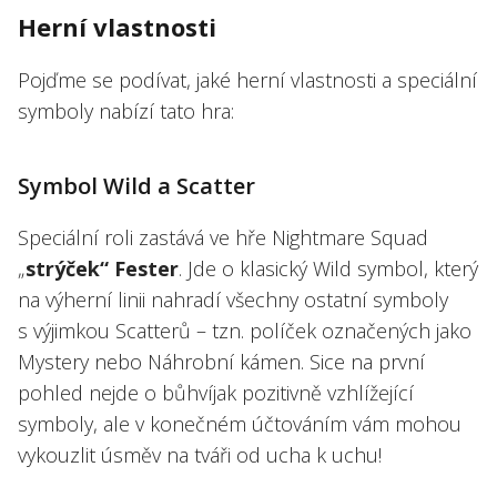
Herní vlastnosti
Pojďme se podívat, jaké herní vlastnosti a speciální
symboly nabízí tato hra:
Symbol Wild a Scatter
Speciální roli zastává ve hře Nightmare Squad
„
strýček“ Fester
. Jde o klasický Wild symbol, který
na výherní linii nahradí všechny ostatní symboly
s výjimkou Scatterů – tzn. políček označených jako
Mystery nebo Náhrobní kámen. Sice na první
pohled nejde o bůhvíjak pozitivně vzhlížející
symboly, ale v konečném účtováním vám mohou
vykouzlit úsměv na tváři od ucha k uchu!