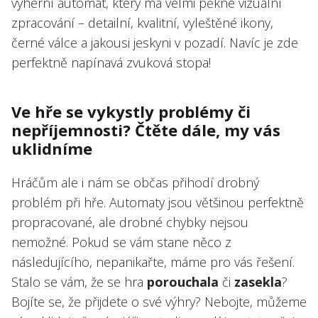
výherní automat, který má velmi pěkné vizuální
zpracování – detailní, kvalitní, vyleštěné ikony,
černé válce a jakousi jeskyni v pozadí. Navíc je zde
perfektně napínavá zvuková stopa!
Ve hře se vykystly problémy či
nepříjemnosti? Čtěte dále, my vás
uklidníme
Hráčům ale i nám se občas přihodí drobný
problém při hře. Automaty jsou většinou perfektně
propracované, ale drobné chybky nejsou
nemožné. Pokud se vám stane něco z
následujícího, nepanikařte, máme pro vás řešení.
Stalo se vám, že se hra
porouchala
či
zasekla
?
Bojíte se, že přijdete o své výhry? Nebojte, můžeme