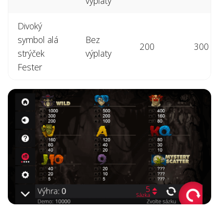
výplaty
Divoký
symbol alá
Bez
200
300
strýček
výplaty
Fester