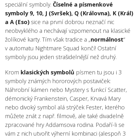
speciální symboly.
Číselné a písmenkové
symboly 9, 10, J (Svršek), Q (Královna), K (Král)
a A (Eso)
sice na první dobrou neznačí nic
neobvyklého a nechávají vzpomenout na klasické
žolíkové karty. Tím však tradice a „
normálnost
“
v automatu Nightmare Squad končí! Ostatní
symboly jsou jeden strašidelnější než druhý.
Krom
klasických symbolů
písmen tu jsou i 3
symboly známých hororových postaviček:
Náhrobní kámen nebo Mystery s funkcí Scatter,
démonický Frankenstein, Casper, Krvavá Mary
nebo divoký symbol alá strýček Fester, kterého
můžete znát z např. filmově, ale také divadelně
zpracované hry Addamsova rodina. Podaří-li se
vám z nich utvořit výherní kombinaci (alespoň 3