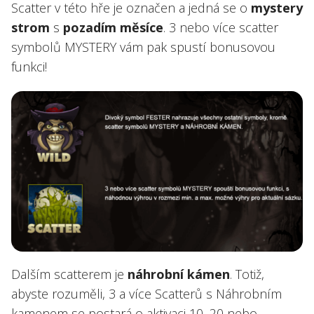
Scatter v této hře je označen a jedná se o
mystery
strom
s
pozadím měsíce
. 3 nebo více scatter
symbolů MYSTERY vám pak spustí bonusovou
funkci!
Dalším scatterem je
náhrobní kámen
. Totiž,
abyste rozuměli, 3 a více Scatterů s Náhrobním
kamenem se postará o aktivaci 10, 20 nebo