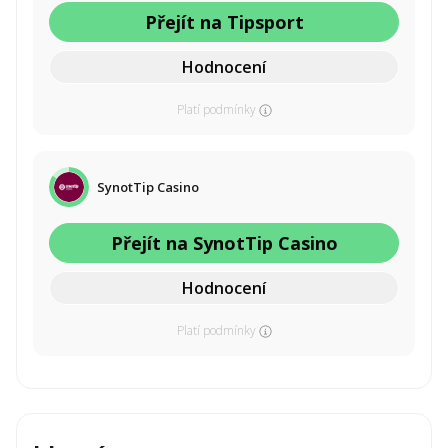
Přejít na Tipsport
Hodnocení
Platí podmínky
SynotTip Casino
Přejít na SynotTip Casino
Hodnocení
Platí podmínky