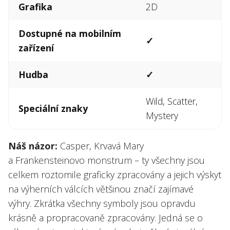
Grafika
2D
Dostupné na mobilním
✓
zařízení
Hudba
✓
Wild, Scatter,
Speciální znaky
Mystery
Náš názor:
Casper, Krvavá Mary
a Frankensteinovo monstrum – ty všechny jsou
celkem roztomile graficky zpracovány a jejich výskyt
na výherních válcích většinou značí zajímavé
výhry. Zkrátka všechny symboly jsou opravdu
krásně a propracovaně zpracovány. Jedná se o