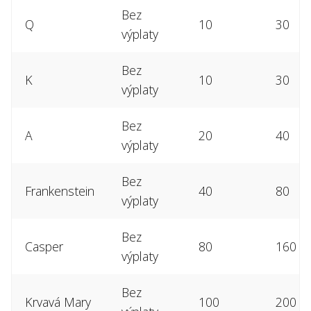
Bez
Q
10
30
výplaty
Bez
K
10
30
výplaty
Bez
A
20
40
výplaty
Bez
Frankenstein
40
80
výplaty
Bez
Casper
80
160
výplaty
Bez
Krvavá Mary
100
200