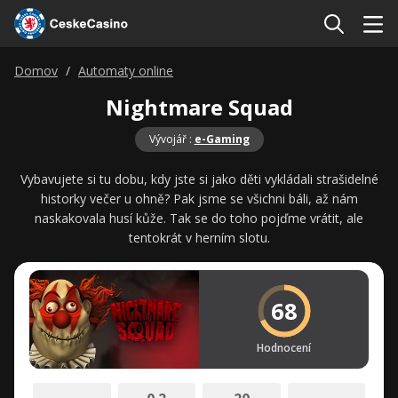
Domov
Automaty online
Nightmare Squad
Vývojář :
e-Gaming
Vybavujete si tu dobu, kdy jste si jako děti vykládali strašidelné
historky večer u ohně? Pak jsme se všichni báli, až nám
naskakovala husí kůže. Tak se do toho pojďme vrátit, ale
tentokrát v herním slotu.
68
Hodnocení