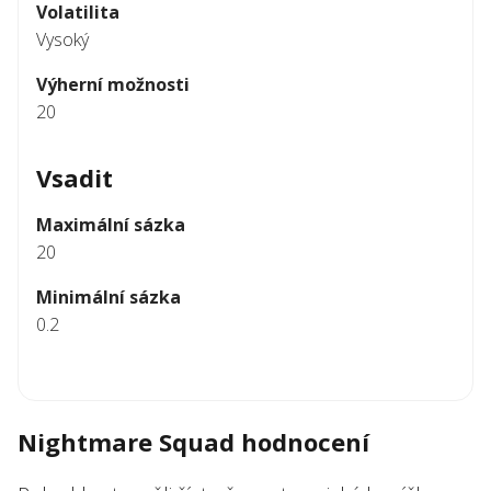
Volatilita
Vysoký
Výherní možnosti
20
Vsadit
Maximální sázka
20
Minimální sázka
0.2
Nightmare Squad hodnocení