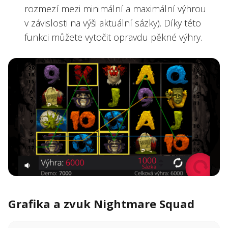
rozmezí mezi minimální a maximální výhrou
v závislosti na výši aktuální sázky). Díky této
funkci můžete vytočit opravdu pěkné výhry.
Grafika a zvuk Nightmare Squad