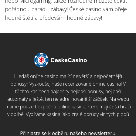
nebo Microgaming, takže rozhodně můžete čekat
pořádnou parádu zábavy! České casino vám přeje
hodně štětí a především hodně zábavy!
Hledáš online casino mající největší a nejpočetnější
bonusy? Vyzkoušej naše recenzované online casina! V
těchto kasinech najdeš ty nejlepší bonusy, nejlepší
automaty a ještě, ten nejadrelinovanější zážitek. Na webu
máme pouze bezpečná online kasina, které mají čeští hráči
v oblibě. Vybíráme kasina jako zralé odrůdy vinných plodů
Přihlaste se k odběru našeho newsletteru.