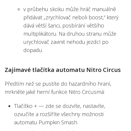
v průbehu skoku může hráč manuálně
přidávat „zrychlovač neboli boost,“ který
dává větší šanci, posbírání většího
multiplikátoru. Na druhou stranu může
urychlovač zavinit nehodu jezdcI po
dopadu.
Zajímavé tlačítka automatu Nitro Circus
Předtím než se pustíte do hazardního hraní,
mrkněte jaké herní funkce Nitro Circusmá:
Tlačítko + — zde se dozvíte, nastavíte,
ozvučíte a rozšíříte všechny možnosti
automatu Pumpkin Smash.