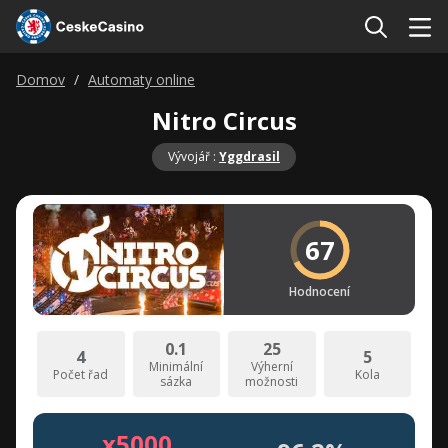
Domov
Automaty online
Nitro Circus
Vývojář :
Yggdrasil
67
Hodnocení
0.1
25
4
5
Minimální
Výherní
Počet řad
Kola
sázka
možnosti
x5000