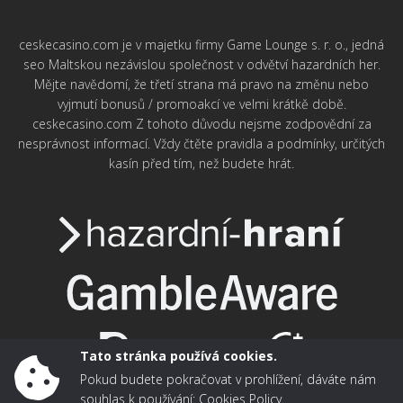
ceskecasino.com je v majetku firmy Game Lounge s. r. o., jedná
seo Maltskou nezávislou společnost v odvětví hazardních her.
Mějte navědomí, že třetí strana má pravo na změnu nebo
vyjmutí bonusů / promoakcí ve velmi krátkě době.
ceskecasino.com Z tohoto důvodu nejsme zodpovědní za
nesprávnost informací. Vždy čtěte pravidla a podmínky, určitých
kasín před tím, než budete hrát.
Tato stránka používá cookies.
Pokud budete pokračovat v prohlížení, dáváte nám
souhlas k používání:
Cookies Policy
.