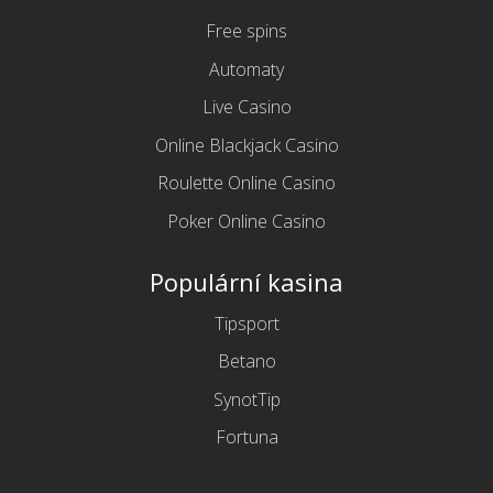
Free spins
Automaty
Live Casino
Online Blackjack Casino
Roulette Online Casino
Poker Online Casino
Populární kasina
Tipsport
Betano
SynotTip
Fortuna