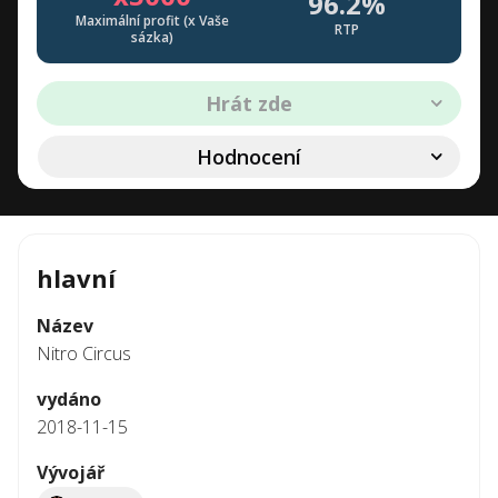
96.2%
Maximální profit (x Vaše
RTP
sázka)
Hrát zde
Hodnocení
hlavní
Název
Nitro Circus
vydáno
2018-11-15
Vývojář