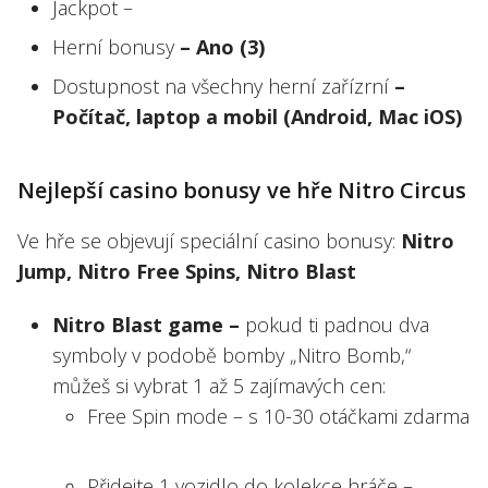
Jackpot –
Herní bonusy
– Ano (3)
Dostupnost na všechny herní zařízrní
–
Počítač, laptop a mobil (Android, Mac iOS)
Nejlepší casino bonusy ve hře Nitro Circus
Ve hře se objevují speciální casino bonusy:
Nitro
Jump, Nitro Free Spins, Nitro Blast
Nitro Blast game –
pokud ti padnou dva
symboly v podobě bomby „Nitro Bomb,“
můžeš si vybrat 1 až 5 zajímavých cen:
Free Spin mode – s 10-30 otáčkami zdarma
Přidejte 1 vozidlo do kolekce hráče –