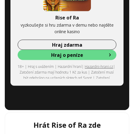
Rise of Ra
vyzkoušejte si hru zdarma v demu nebo najděte
online kasino
Hraj zdarma
Hraj o peníze
18+ | Hraj s uvážením | Hazardní hraní|
Hazardni-hrani.cz
|
Zatočení zdarma mají hodnotu 1 Kč za kus | Zatočení musí
být odehráno na určených slotech od Synot | Zatočení
zdarma vyžadují 25násobný sázkový požadavek.|
Použity
pravidla a podmínky
Hrát Rise of Ra zde