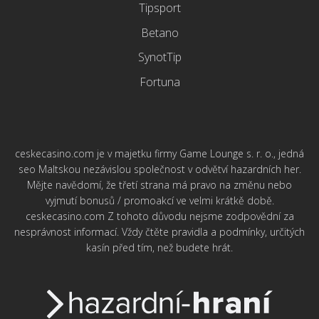
Tipsport
Betano
SynotTip
Fortuna
ceskecasino.com je v majetku firmy Game Lounge s. r. o., jedná
seo Maltskou nezávislou společnost v odvětví hazardních her.
Mějte navědomí, že třetí strana má pravo na změnu nebo
vyjmutí bonusů / promoakcí ve velmi krátkě době.
ceskecasino.com Z tohoto důvodu nejsme zodpovědní za
nesprávnost informací. Vždy čtěte pravidla a podmínky, určitých
kasín před tím, než budete hrát.