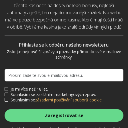
těchto kasinech najdeš ty nejlepší bonusy, nejlepší
automaty a ještě, ten nejadrelinovanější zážitek. Na webu
máme pouze bezpečná online kasina, které mají čeští hráči
v oblibě. Vybíráme kasina jako zralé odrůdy vinných plodů
Přihlaste se k odběru našeho newsletteru.
Získejte nejnovější zprávy a poznatky přímo do své e-mailové
schránky.
Je mi více než 18 let.
Souhlasím se zasíláním marketingových zpráv.
Souhlasím se
zásadami používání souborů cookie
.
Zaregistrovat se