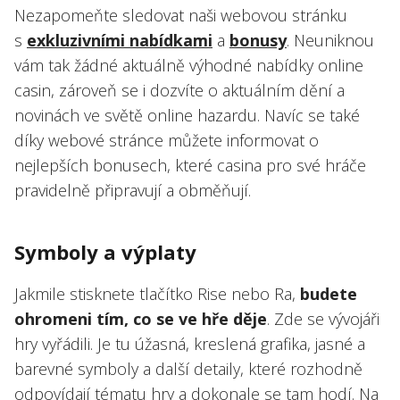
Nezapomeňte sledovat naši webovou stránku
s
exkluzivními nabídkami
a
bonusy
. Neuniknou
vám tak žádné aktuálně výhodné nabídky online
casin, zároveň se i dozvíte o aktuálním dění a
novinách ve světě online hazardu. Navíc se také
díky webové stránce můžete informovat o
nejlepších bonusech, které casina pro své hráče
pravidelně připravují a obměňují.
Symboly a výplaty
Jakmile stisknete tlačítko Rise nebo Ra,
budete
ohromeni tím, co se ve hře děje
. Zde se vývojáři
hry vyřádili. Je tu úžasná, kreslená grafika, jasné a
barevné symboly a další detaily, které rozhodně
odpovídají tématu hry a dokonale se tam hodí. Na