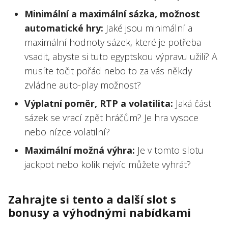
Minimální a maximální sázka, možnost
automatické hry:
Jaké jsou minimální a
maximální hodnoty sázek, které je potřeba
vsadit, abyste si tuto egyptskou výpravu užili? A
musíte točit pořád nebo to za vás někdy
zvládne auto-play možnost?
Výplatní poměr, RTP a volatilita:
Jaká část
sázek se vrací zpět hráčům? Je hra vysoce
nebo nízce volatilní?
Maximální možná výhra:
Je v tomto slotu
jackpot nebo kolik nejvíc můžete vyhrát?
Zahrajte si tento a další slot s
bonusy a výhodnými nabídkami