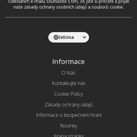
Odesláním e-mailu souhlasíte s tím, že jste si přečetli a přijali
naše zásady ochrany osobních údajů a souborů cookie.
čeština
Informace
O Nás
Kontaktujte nás
Cookie Policy
Zásady ochrany údajů
Informace o bezpečném hraní
Novinky
Mapa stránky