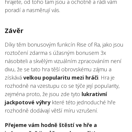
hrajete, od toho tam jsou a ochotně a rádi vám
poradí a nasměrují vás.
Závěr
Díky těm bonusovým funkcín Rise of Ra, jako jsou
roztočení zdarma s úžasným bonusem 3x
násobiteli a skvělým vizuálním zpracováním není
divu, že se tato hra těší obrovskému zájmu a
získává
velkou popularitu mezi hráči
. Hra je
rozhodně na vzestupu co se týče její popularity,
zejména proto, že jsou zde tyto
lukrativní
jackpotové výhry
které této jednoduché hře
rozhodně dodávají větší míru vzrušení.
Přejeme vám hodně štěstí ve hře a