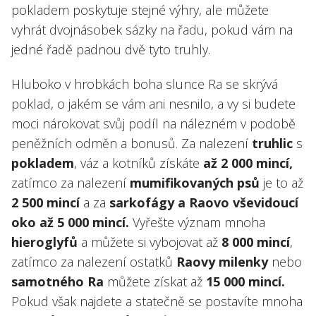
pokladem poskytuje stejné výhry, ale můžete
vyhrát dvojnásobek sázky na řadu, pokud vám na
jedné řadě padnou dvě tyto truhly.
Hluboko v hrobkách boha slunce Ra se skrývá
poklad, o jakém se vám ani nesnilo, a vy si budete
moci nárokovat svůj podíl na nálezném v podobě
peněžních odměn a bonusů. Za nalezení
truhlic
s
pokladem
, váz a kotníků získáte
až 2 000 mincí,
zatímco za nalezení
mumifikovaných psů
je to až
2 500 mincí
a za
sarkofágy a Raovo vševidoucí
oko až 5 000 mincí.
Vyřešte význam mnoha
hieroglyfů
a můžete si vybojovat až
8 000 mincí
,
zatímco za nalezení ostatků
Raovy milenky
nebo
samotného Ra
můžete získat až
15 000 mincí.
Pokud však najdete a statečně se postavíte mnoha