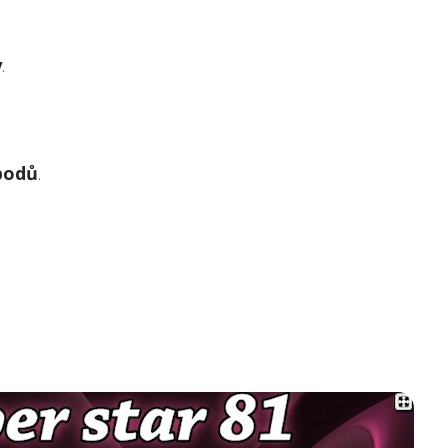
y
.
bodů
.