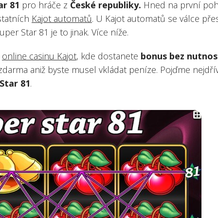
ar 81
pro hráče z
České republiky.
Hned na první pohl
statních
Kajot automatů
. U Kajot automatů se válce přes
er Star 81 je to jinak. Více níže.
v
online casinu Kajot
, kde dostanete
bonus bez nutnos
zdarma aniž byste musel vkládat peníze. Pojďme nejdřív
Star 81
.