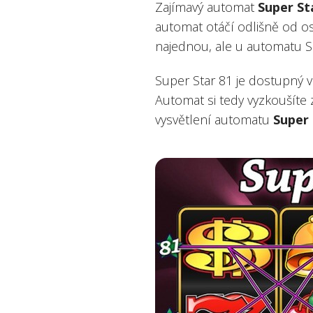
Zajímavý automat
Super St
automat otáčí odlišně od o
najednou, ale u automatu Sup
Super Star 81 je dostupný 
Automat si tedy vyzkoušíte 
vysvětlení automatu
Super 