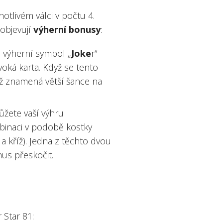
tlivém válci v počtu 4.
objevují
výherní bonusy
:
 výherní symbol „
Joke
r“
ivoká karta. Když se tento
ož znamená větší šance na
ůžete vaší výhru
mbinaci v podobě kostky
 a kříž). Jedna z těchto dvou
us přeskočit.
 Star 81: