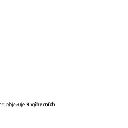
se objevuje
9 výherních