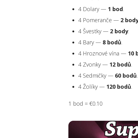
4 Dolary —
1 bod
.
4 Pomeranče —
2 bod
4 Švestky —
2 body
.
4 Bary —
8 bodů
.
4 Hroznové vína —
10 
4 Zvonky —
12 bodů
.
4 Sedmičky —
60 bodů
.
4 Žolíky —
120 bodů
.
1 bod = €0.10