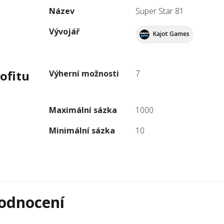
Název
Super Star 81
Vývojář
Kajot Games
ofitu
Výherní možnosti
7
Maximální sázka
1000
Minimální sázka
10
hodnocení