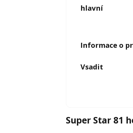
hlavní
Informace o pr
Vsadit
Super Star 81 