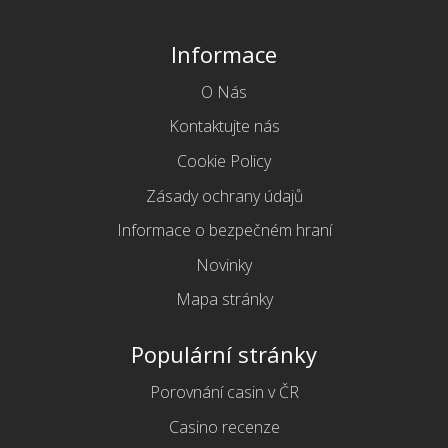
Informace
O Nás
Kontaktujte nás
Cookie Policy
Zásady ochrany údajů
Informace o bezpečném hraní
Novinky
Mapa stránky
Populární stránky
Porovnání casin v ČR
Casino recenze