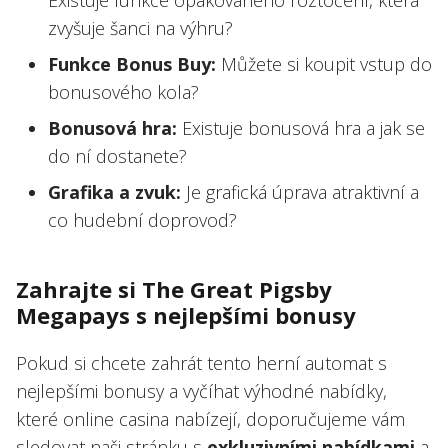
Existuje funkce opakovaného roztočení, která
zvyšuje šanci na výhru?
Funkce Bonus Buy:
Můžete si koupit vstup do
bonusového kola?
Bonusová hra:
Existuje bonusová hra a jak se
do ní dostanete?
Grafika a zvuk:
Je grafická úprava atraktivní a
co hudební doprovod?
Zahrajte si The Great Pigsby
Megapays s nejlepšími bonusy
Pokud si chcete zahrát tento herní automat s
nejlepšími bonusy a vyčíhat výhodné nabídky,
které online casina nabízejí, doporučujeme vám
sledovat naši stránku s
exkluzivními nabídkami
a