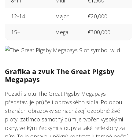
8-11
Midi
€1,500
12-14
Major
€20,000
15+
Mega
€300,000
Grafika a zvuk The Great Pigsby
Megapays
Pozadí slotu The Great Pigsby Megapays
představuje průčelí obrovského sídla. Po obou
stranách obrazovky se nacházejí ozdobné živé
ploty, zatímco samotný dům je tvořen vysokými
okny, velkými řeckými sloupy a také reflektory za
ním. To je opravdu pěkný kontrast k temné noční