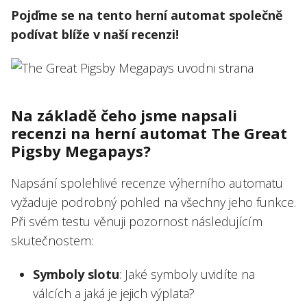
Pojďme se na tento herní automat společně
podívat blíže v naší recenzi!
Na základě čeho jsme napsali
recenzi na herní automat The Great
Pigsby Megapays?
Napsání spolehlivé recenze výherního automatu
vyžaduje podrobný pohled na všechny jeho funkce.
Při svém testu věnuji pozornost následujícím
skutečnostem:
Symboly slotu
: Jaké symboly uvidíte na
válcích a jaká je jejich výplata?