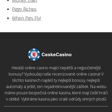
Piggy Riches
When Pigs Fly!
Hledáš online casino mající největší a nejpočetnější
bonusy? Vyzkoušej naše recenzované online casina! V
těchto kasinech najdeš ty nejlepší bonusy, nejlepší
automaty a ještě, ten nejadrelinovanější zážitek. Na webu
máme pouze bezpečná online kasina, které mají čeští hráči
v oblibě. Vybíráme kasina jako zralé odrůdy vinných plodů