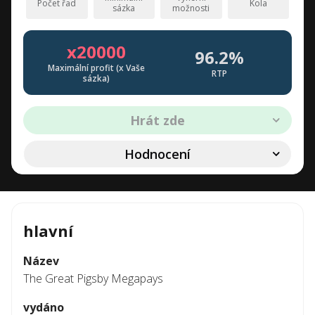
Počet řad
Kola
sázka
možnosti
x20000
96.2%
Maximální profit (x Vaše
RTP
sázka)
Hrát zde
Hodnocení
hlavní
Název
The Great Pigsby Megapays
vydáno