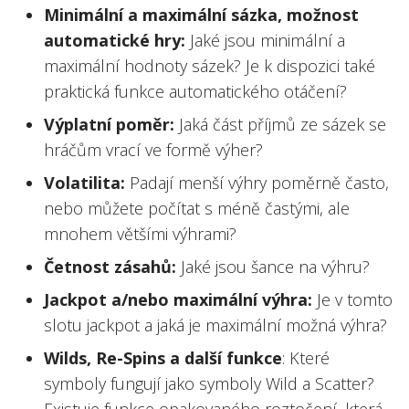
Minimální a maximální sázka, možnost
automatické hry:
Jaké jsou minimální a
maximální hodnoty sázek? Je k dispozici také
praktická funkce automatického otáčení?
Výplatní poměr:
Jaká část příjmů ze sázek se
hráčům vrací ve formě výher?
Volatilita:
Padají menší výhry poměrně často,
nebo můžete počítat s méně častými, ale
mnohem většími výhrami?
Četnost zásahů:
Jaké jsou šance na výhru?
Jackpot a/nebo maximální výhra:
Je v tomto
slotu jackpot a jaká je maximální možná výhra?
Wilds, Re-Spins a další funkce
: Které
symboly fungují jako symboly Wild a Scatter?