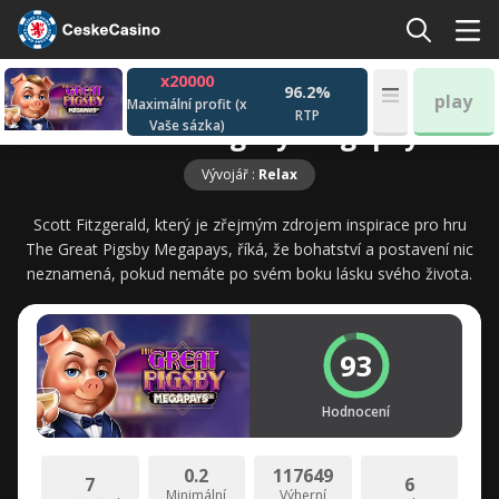
x20000
Domov
Automaty online
96.2%
play
Maximální profit (x
RTP
The Great Pigsby Megapays
Vaše sázka)
Vývojář :
Relax
Scott Fitzgerald, který je zřejmým zdrojem inspirace pro hru
The Great Pigsby Megapays, říká, že bohatství a postavení nic
neznamená, pokud nemáte po svém boku lásku svého života.
93
Hodnocení
0.2
117649
7
6
Minimální
Výherní