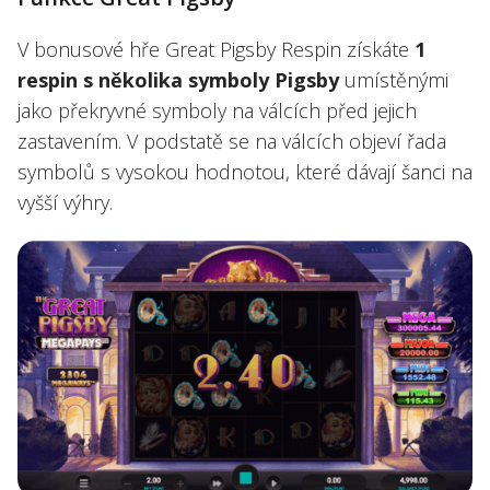
V bonusové hře Great Pigsby Respin získáte
1
respin s několika symboly Pigsby
umístěnými
jako překryvné symboly na válcích před jejich
zastavením. V podstatě se na válcích objeví řada
symbolů s vysokou hodnotou, které dávají šanci na
vyšší výhry.