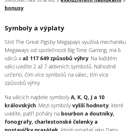
bonusy
.
Symboly a výplaty
Slot The Great Pigsby Megapays využívá mechaniku
Megaways od společnosti Big Time Gaming, má 6
válců a
až 117 649 způsobů výhry
. Na každém
válci uvidíte 2 až 7 aktivních symbolů. Náhodně
určeno, čím více symbolů na válec, tím více
způsobů výhry.
Na válcích najdete symboly
A, K, Q, J a 10
královských
. Mezi symboly
vyšší hodnoty
, které
uvidíte, patří poháry na
bourbon a doutníky,
fonografy, charlestonské čelenky a
postavičky prasátek
, které vypadají jako Daisy