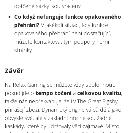
dotčené sázky jsou vráceny.
Co když nefunguje funkce opakovaného
přehrání?
V jakékoli situaci, kdy funkce
opakovaného přehrání není dostačující,
můžete kontaktovat tým podpory herní
stránky.
Závěr
Na Relax Gaming se můžete vždy spolehnout,
pokud jde o
tempo točení
a
celkovou kvalitu
,
takže nás nepřekvapuje, že i v The Great Pigsby
přinášejí zboží. Dynamický engine válců dělá jako
obvykle své, ale v základní hře nejsou žádné
kaskády, které by udržovaly věci zajímavé. Místo