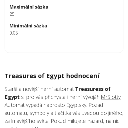
Maximální sázka
25
Minimální sázka
0.05
Treasures of Egypt hodnocení
Starší a novější herní automat
Treasuress of
Egypt
si pro vás přichystali herní vývojáři
MrSlotty
.
Automat vypadá naprosto Egyptsky. Pozadí
automatu, symboly a tlačítka vás uvedou do jiného,
zajímavějšího světa. Pokud milujete hazard, na nic