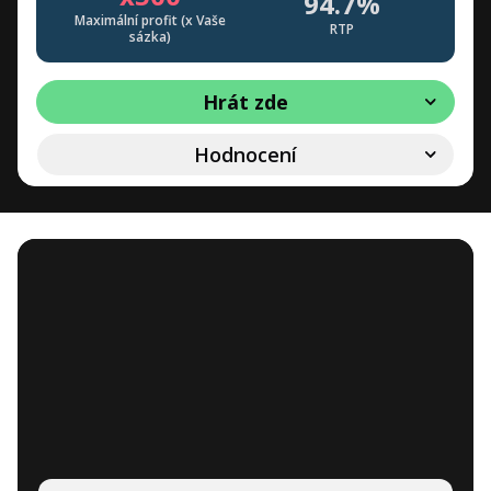
94.7%
Maximální profit (x Vaše
RTP
sázka)
Hrát zde
Hodnocení