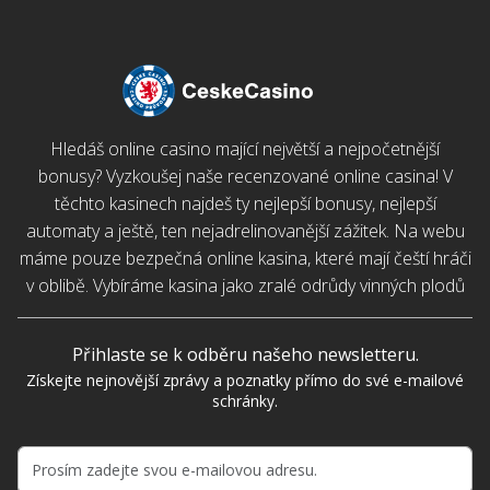
Hledáš online casino mající největší a nejpočetnější
bonusy? Vyzkoušej naše recenzované online casina! V
těchto kasinech najdeš ty nejlepší bonusy, nejlepší
automaty a ještě, ten nejadrelinovanější zážitek. Na webu
máme pouze bezpečná online kasina, které mají čeští hráči
v oblibě. Vybíráme kasina jako zralé odrůdy vinných plodů
Přihlaste se k odběru našeho newsletteru.
Získejte nejnovější zprávy a poznatky přímo do své e-mailové
schránky.