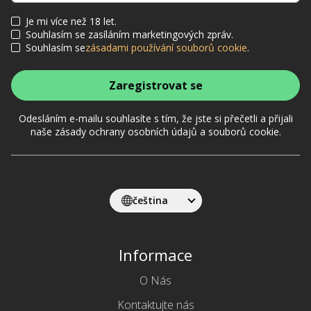
Je mi více než 18 let.
Souhlasím se zasíláním marketingových zpráv.
Souhlasím se
zásadami používání souborů cookie
.
Zaregistrovat se
Odesláním e-mailu souhlasíte s tím, že jste si přečetli a přijali
naše zásady ochrany osobních údajů a souborů cookie.
čeština
Informace
O Nás
Kontaktujte nás