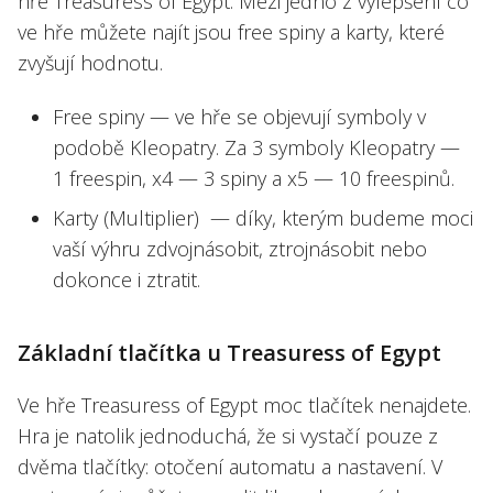
hře Treasuress of Egypt. Mezi jedno z vylepšení co
ve hře můžete najít jsou free spiny a karty, které
zvyšují hodnotu.
Free spiny — ve hře se objevují symboly v
podobě Kleopatry. Za 3 symboly Kleopatry —
1 freespin, x4 — 3 spiny a x5 — 10 freespinů.
Karty (Multiplier) — díky, kterým budeme moci
vaší výhru zdvojnásobit, ztrojnásobit nebo
dokonce i ztratit.
Základní tlačítka u Treasuress of Egypt
Ve hře Treasuress of Egypt moc tlačítek nenajdete.
Hra je natolik jednoduchá, že si vystačí pouze z
dvěma tlačítky: otočení automatu a nastavení. V