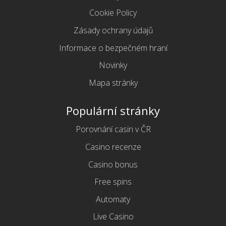
Cookie Policy
Zásady ochrany údajů
Informace o bezpečném hraní
Novinky
Mapa stránky
Populární stránky
Porovnání casin v ČR
Casino recenze
Casino bonus
Free spins
Automaty
Live Casino