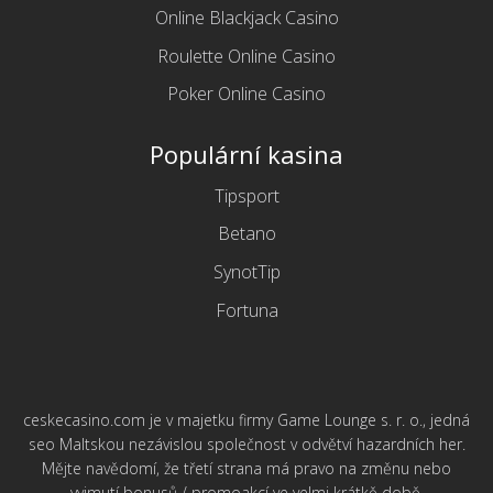
Online Blackjack Casino
Roulette Online Casino
Poker Online Casino
Populární kasina
Tipsport
Betano
SynotTip
Fortuna
ceskecasino.com je v majetku firmy Game Lounge s. r. o., jedná
seo Maltskou nezávislou společnost v odvětví hazardních her.
Mějte navědomí, že třetí strana má pravo na změnu nebo
vyjmutí bonusů / promoakcí ve velmi krátkě době.