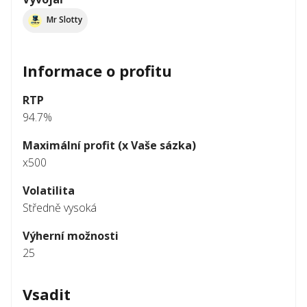
Mr Slotty
Informace o profitu
RTP
94.7%
Maximální profit (x Vaše sázka)
x500
Volatilita
Středně vysoká
Výherní možnosti
25
Vsadit