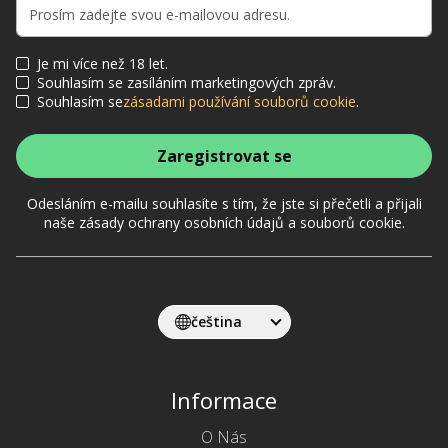
Je mi více než 18 let.
Souhlasím se zasíláním marketingových zpráv.
Souhlasím se
zásadami používání souborů cookie
.
Zaregistrovat se
Odesláním e-mailu souhlasíte s tím, že jste si přečetli a přijali
naše zásady ochrany osobních údajů a souborů cookie.
čeština
Informace
O Nás