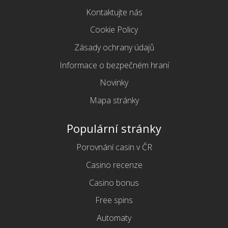
Kontaktujte nás
Cookie Policy
Zásady ochrany údajů
Informace o bezpečném hraní
Novinky
Mapa stránky
Populární stránky
Porovnání casin v ČR
Casino recenze
Casino bonus
Free spins
Automaty