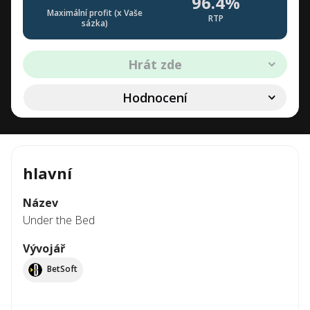
96.4%
Maximální profit (x Vaše
RTP
sázka)
Hrát zde
Hodnocení
hlavní
Název
Under the Bed
Vývojář
BetSoft