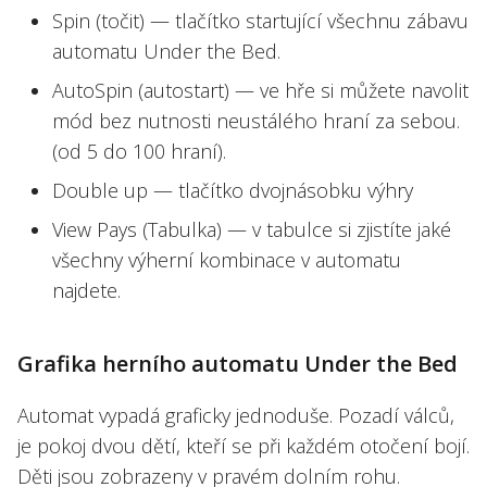
Spin (točit) — tlačítko startující všechnu zábavu
automatu Under the Bed.
AutoSpin (autostart) — ve hře si můžete navolit
mód bez nutnosti neustálého hraní za sebou.
(od 5 do 100 hraní).
Double up — tlačítko dvojnásobku výhry
View Pays (Tabulka) — v tabulce si zjistíte jaké
všechny výherní kombinace v automatu
najdete.
Grafika herního automatu Under the Bed
Automat vypadá graficky jednoduše. Pozadí válců,
je pokoj dvou dětí, kteří se při každém otočení bojí.
Děti jsou zobrazeny v pravém dolním rohu.