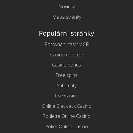
Novinky
Mapa stránky
Populární stránky
Porovnání casin v ČR
Casino recenze
Casino bonus
Free spins
Automaty
Live Casino
Online Blackjack Casino
Roulette Online Casino
Poker Online Casino