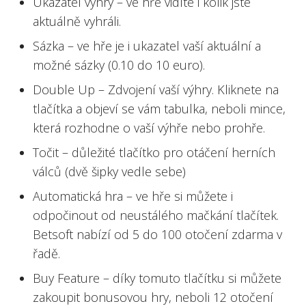
Ukazatel výhry – ve hře vidíte i kolik jste
aktuálně vyhráli.
Sázka – ve hře je i ukazatel vaší aktuální a
možné sázky (0.10 do 10 euro).
Double Up – Zdvojení vaší výhry. Kliknete na
tlačítka a objeví se vám tabulka, neboli mince,
která rozhodne o vaší výhře nebo prohře.
Točit – důležité tlačítko pro otáčení herních
válců (dvě šipky vedle sebe)
Automatická hra – ve hře si můžete i
odpočinout od neustálého mačkání tlačítek.
Betsoft nabízí od 5 do 100 otočení zdarma v
řadě.
Buy Feature – díky tomuto tlačítku si můžete
zakoupit bonusovou hry, neboli 12 otočení