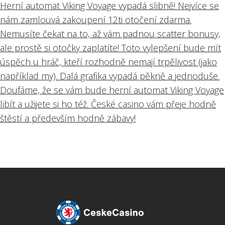
Herní automat Viking Voyage vypadá slibně! Nejvíce se
nám zamlouvá zakoupení 12ti otočení zdarma.
Nemusíte čekat na to, až vám padnou scatter bonusy,
ale prostě si otočky zaplatíte! Toto vylepšení bude mít
úspěch u hráč, kteří rozhodně nemají trpělivost (jako
například my). Dalá grafika vypadá pěkně a jednoduše.
Doufáme, že se vám bude herní automat Viking Voyage
libít a užijete si ho též. České casino vám přeje hodně
štěstí a především hodně zábavy!