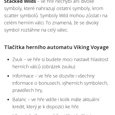
Stacked Wilds
– ve hře nechybí aní divoké
symboly, které nahrazují ostatní symboly, krom
scatter symbolů. Symboly Wild mohou zůstat i na
celém herním válci. To znamená, že se divoký
symbol roztáhne na celý válec.
Tlačítka herního automatu Viking Voyage
Zvuk – ve hře si budete moci nastavit hlasitost
herních válců (obrázek zvuku)
Informace – ve hře se dozvíte i všechny
informace o bonusech, výherních symbolech,
pravidlech hry,
Balanc – ve hře vidíte i kolik máte aktuální
kredit, který je k dispozici ke hře.