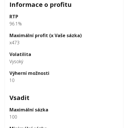
Informace o profitu
RTP
96.1%
Maximální profit (x Vaše sázka)
x473
Volatilita
Vysoký
Výherní možnosti
10
Vsadit
Maximální sázka
100