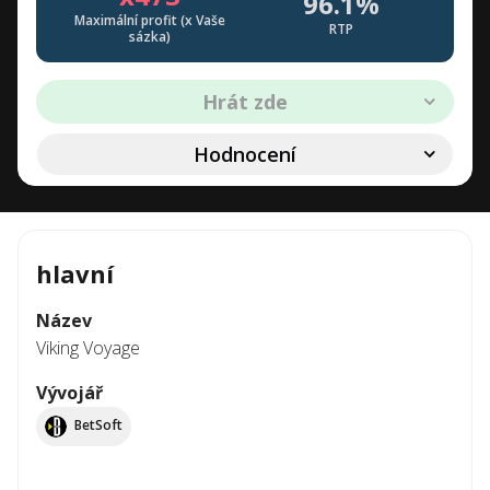
96.1%
Maximální profit (x Vaše
RTP
sázka)
Hrát zde
Hodnocení
hlavní
Název
Viking Voyage
Vývojář
BetSoft