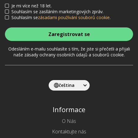
Je mi více než 18 let.
Souhlasím se zasíláním marketingových zpráv.
Souhlasím se
zásadami používání souborů cookie
.
Zaregistrovat se
Odesláním e-mailu souhlasíte s tím, že jste si přečetli a přijali
naše zásady ochrany osobních údajů a souborů cookie.
čeština
Informace
O Nás
Kontaktujte nás