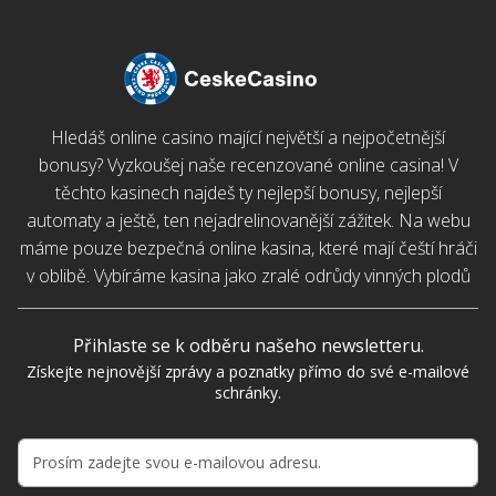
Hledáš online casino mající největší a nejpočetnější
bonusy? Vyzkoušej naše recenzované online casina! V
těchto kasinech najdeš ty nejlepší bonusy, nejlepší
automaty a ještě, ten nejadrelinovanější zážitek. Na webu
máme pouze bezpečná online kasina, které mají čeští hráči
v oblibě. Vybíráme kasina jako zralé odrůdy vinných plodů
Přihlaste se k odběru našeho newsletteru.
Získejte nejnovější zprávy a poznatky přímo do své e-mailové
schránky.