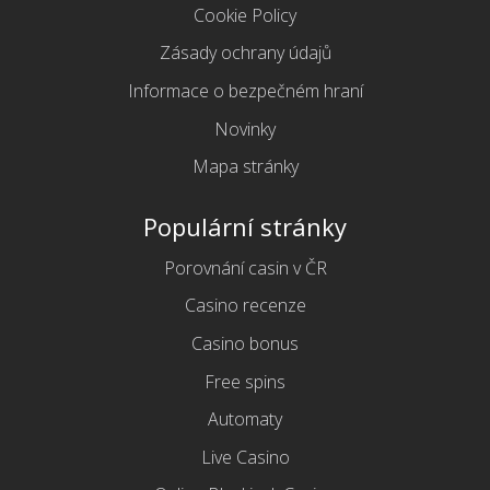
Cookie Policy
Zásady ochrany údajů
Informace o bezpečném hraní
Novinky
Mapa stránky
Populární stránky
Porovnání casin v ČR
Casino recenze
Casino bonus
Free spins
Automaty
Live Casino