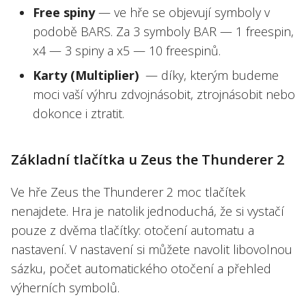
Free spiny
— ve hře se objevují symboly v
podobě BARS. Za 3 symboly BAR — 1 freespin,
x4 — 3 spiny a x5 — 10 freespinů.
Karty (Multiplier)
— díky, kterým budeme
moci vaší výhru zdvojnásobit, ztrojnásobit nebo
dokonce i ztratit.
Základní tlačítka u Zeus the Thunderer 2
Ve hře Zeus the Thunderer 2 moc tlačítek
nenajdete. Hra je natolik jednoduchá, že si vystačí
pouze z dvěma tlačítky: otočení automatu a
nastavení. V nastavení si můžete navolit libovolnou
sázku, počet automatického otočení a přehled
výherních symbolů.