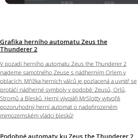
Grafika herního automatu Zeus the
Thunderer 2
V pozadí herního automatu Zeus the Thunderer 2
najdeme samotného Zeuse s nádherným Orlem v
oblacích. Mřížka herních válců je pozlacená a uvnitř se
protáčí nádherné symboly v podobě: Zeusů, Orlů,
Stromů a Blesků. Herní vývojáři MrSlotty vytvořili
pozoruhodný herní automat o nadpřirozeném
mimozemském vládci blesků!
Podobné automaty ku Zeus the Thunderer 2