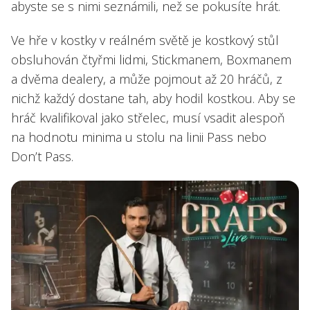
abyste se s nimi seznámili, než se pokusíte hrát.
Ve hře v kostky v reálném světě je kostkový stůl
obsluhován čtyřmi lidmi, Stickmanem, Boxmanem
a dvěma dealery, a může pojmout až 20 hráčů, z
nichž každý dostane tah, aby hodil kostkou. Aby se
hráč kvalifikoval jako střelec, musí vsadit alespoň
na hodnotu minima u stolu na linii Pass nebo
Don’t Pass.