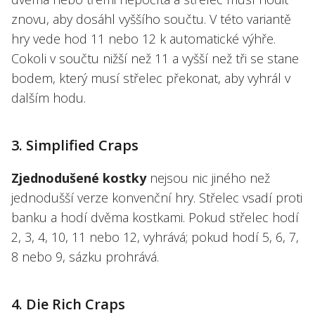
znovu, aby dosáhl vyššího součtu. V této variantě
hry vede hod 11 nebo 12 k automatické výhře.
Cokoli v součtu nižší než 11 a vyšší než tři se stane
bodem, který musí střelec překonat, aby vyhrál v
dalším hodu.
3. Simplified Craps
Zjednodušené kostky
nejsou nic jiného než
jednodušší verze konvenční hry. Střelec vsadí proti
banku a hodí dvěma kostkami. Pokud střelec hodí
2, 3, 4, 10, 11 nebo 12, vyhrává; pokud hodí 5, 6, 7,
8 nebo 9, sázku prohrává.
4. Die Rich Craps