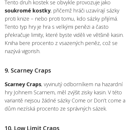
Tento druh kostek se obvykle provozuje jako
soukromé kostky
, přičemž hráči uzavírají sázky
proti knize – nebo proti tomu, kdo sázky přijímá.
Tento typ hry je hra s velkými penězi a často
překračuje limity, které byste viděli ve většině kasin.
Kniha bere procento z vsazených peněz, což se
nazývá vigorish.
9. Scarney Craps
Scarney Craps
, vyvinutý odborníkem na hazardní
hry Johnem Scarnem, měl zvýšit zisky kasin. V této
variantě nejsou žádné sázky Come or Don’t come a
dům nezíská procento ze správných sázek.
10. Low Limit Craps