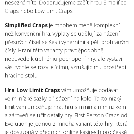
neseznámíte. Doporučujeme začít hrou Simplified
Craps nebo Low Limit Craps.
Simplified Craps
je mnohem méně komplexní
než konvenční hra. Výplaty se udělují za házení
přesných čísel se šesti výherními a pěti prohranými
čísly. Hraní této varianty pravděpodobně
nepovede k úplnému pochopení hry, ale vystaví
vás rychle se rozvíjejícímu, vzrušujícímu prostředí
hracího stolu.
Hra Low Limit Craps
vám umožňuje podávat
velmi nízké sázky při sázení na kolo. Takto nízký
limit vám umožňuje hrát hru s minimálním rizikem
a zároveň se učit detaily hry. First Person Craps od
Evolution je jednou z mnoha variant této hry, která
je dostupná v předních online kasinech pro české