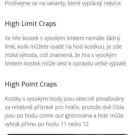
Podívejme se na varianty, které vyplácejí nejvíce:
High Limit Craps
Ve hře kostek s vysokým limitem nemáte žádný
limit, kolik můžete vsadit na hod kostkou. Je zde
nízká výhoda, což znamená, že hra s vysokým
limitem kostek může vést k opravdu velké výplatě.
High Point Craps
Kostky s vysokými body jsou obecně považovány
za relativně příznivé pro hráče, protože dvě čísla
jsou po hodu come-out ignorována a hráč může
vyhrát přímo po hodu 11 nebo 12.