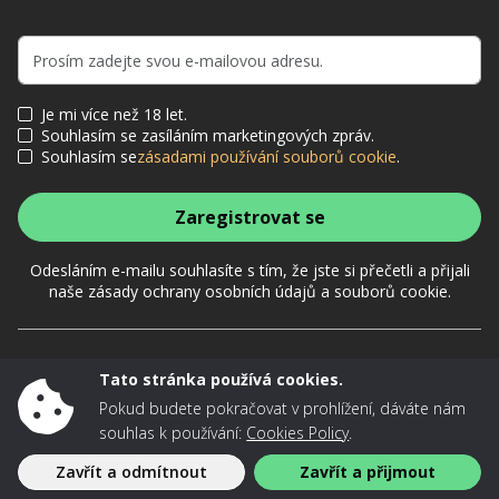
Je mi více než 18 let.
Souhlasím se zasíláním marketingových zpráv.
Souhlasím se
zásadami používání souborů cookie
.
Zaregistrovat se
Odesláním e-mailu souhlasíte s tím, že jste si přečetli a přijali
naše zásady ochrany osobních údajů a souborů cookie.
Tato stránka používá cookies.
čeština
Pokud budete pokračovat v prohlížení, dáváte nám
souhlas k používání:
Cookies Policy
.
Zavřít a odmítnout
Zavřít a přijmout
Informace