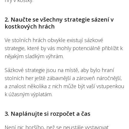
hry v kostky.
2. Naučte se všechny strategie sázení v
kostkových hrách
Ve stolních hrách obvykle existují sázkové
strategie, které by vás mohly potenciálně přiblížit k
nějakým sladkým výhrám.
Sázkové strategie jsou na místě, aby bylo hraní
stolních her ještě zábavnější a zároveň náročnější,
a znalost několika z nich může být vaší vstupenkou
k úžasným výplatám.
3. Naplánujte si rozpočet a čas
Není nic horšího, než se neustále vystavovat