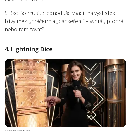
S Bac Bo musíte jednoduše vsadit na výsledek
bitvy mezi „hráčem“ a „bankéřem“ – vyhrát, prohrát
nebo remizovat?
4. Lightning Dice