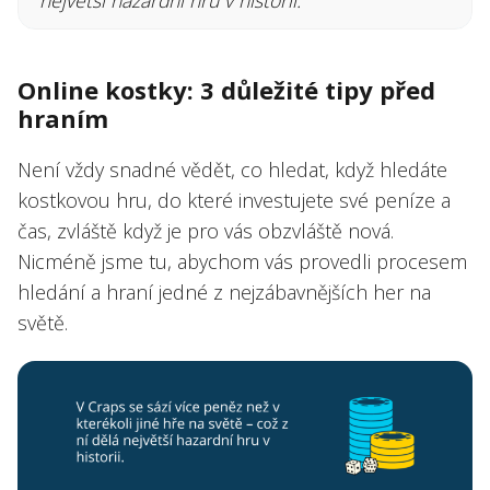
největší hazardní hru v historii.
Online kostky: 3 důležité tipy před
hraním
Není vždy snadné vědět, co hledat, když hledáte
kostkovou hru, do které investujete své peníze a
čas, zvláště když je pro vás obzvláště nová.
Nicméně jsme tu, abychom vás provedli procesem
hledání a hraní jedné z nejzábavnějších her na
světě.