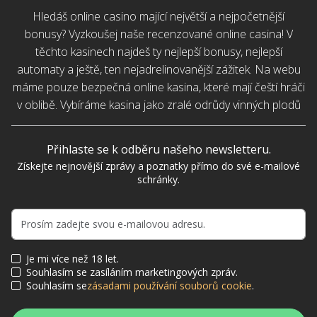
Hledáš online casino mající největší a nejpočetnější
bonusy? Vyzkoušej naše recenzované online casina! V
těchto kasinech najdeš ty nejlepší bonusy, nejlepší
automaty a ještě, ten nejadrelinovanější zážitek. Na webu
máme pouze bezpečná online kasina, které mají čeští hráči
v oblibě. Vybíráme kasina jako zralé odrůdy vinných plodů
Přihlaste se k odběru našeho newsletteru.
Získejte nejnovější zprávy a poznatky přímo do své e-mailové
schránky.
Je mi více než 18 let.
Souhlasím se zasíláním marketingových zpráv.
Souhlasím se
zásadami používání souborů cookie
.