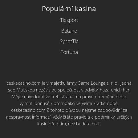
Populární kasina
Tipsport
Betano
SynotTip
Fortuna
ceskecasino.com je v majetku firmy Game Lounge s. r. o., jedná
seo Maltskou nezávislou společnost v odvětví hazardních her.
Mějte navědomí, že třetí strana má pravo na změnu nebo
vyjmutí bonusů / promoakcí ve velmi krátkě době.
ceskecasino.com Z tohoto důvodu nejsme zodpovědní za
nesprávnost informací. Vždy čtěte pravidla a podmínky, určitých
kasín před tím, než budete hrát.