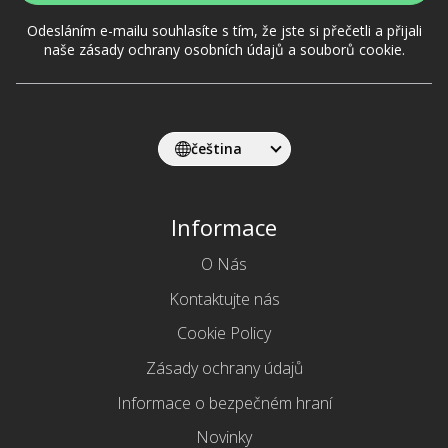
Odesláním e-mailu souhlasíte s tím, že jste si přečetli a přijali
naše zásady ochrany osobních údajů a souborů cookie.
čeština
Informace
O Nás
Kontaktujte nás
Cookie Policy
Zásady ochrany údajů
Informace o bezpečném hraní
Novinky