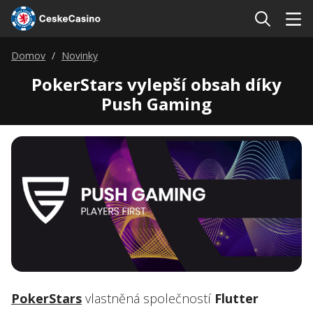
Domov
Novinky
PokerStars vylepší obsah díky
Push Gaming
PokerStars
vlastněná společností
Flutter