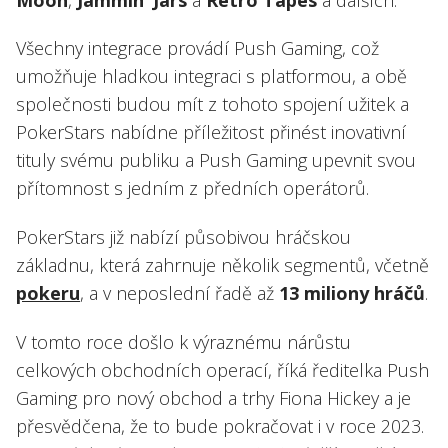
Všechny integrace provádí Push Gaming, což
umožňuje hladkou integraci s platformou, a obě
společnosti budou mít z tohoto spojení užitek a
PokerStars nabídne příležitost přinést inovativní
tituly svému publiku a Push Gaming upevnit svou
přítomnost s jedním z předních operátorů.
PokerStars již nabízí působivou hráčskou
základnu, která zahrnuje několik segmentů, včetně
pokeru
, a v neposlední řadě až
13 miliony hráčů
.
V tomto roce došlo k výraznému nárůstu
celkových obchodních operací, říká ředitelka Push
Gaming pro nový obchod a trhy Fiona Hickey a je
přesvědčena, že to bude pokračovat i v roce 2023.