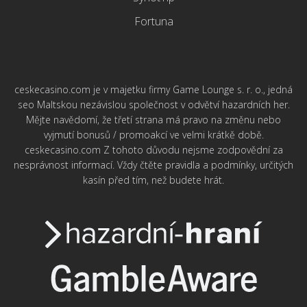
Fortuna
ceskecasino.com je v majetku firmy Game Lounge s. r. o., jedná
seo Maltskou nezávislou společnost v odvětví hazardních her.
Mějte navědomí, že třetí strana má pravo na změnu nebo
vyjmutí bonusů / promoakcí ve velmi krátkě době.
ceskecasino.com Z tohoto důvodu nejsme zodpovědní za
nesprávnost informací. Vždy čtěte pravidla a podmínky, určitých
kasín před tím, než budete hrát.