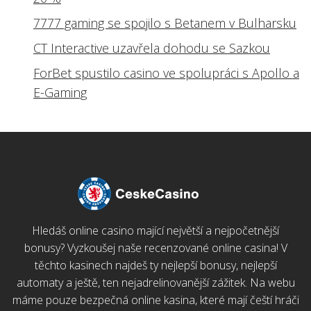
7777 gaming se spojilo s Betanem v Bulharsku
CT Interactive uzavřela dohodu se Sazkou
ForBet spustilo casino ve spolupráci s Apollo a
E-Gaming
Hledáš online casino mající největší a nejpočetnější
bonusy? Vyzkoušej naše recenzované online casina! V
těchto kasinech najdeš ty nejlepší bonusy, nejlepší
automaty a ještě, ten nejadrelinovanější zážitek. Na webu
máme pouze bezpečná online kasina, které mají čeští hráči