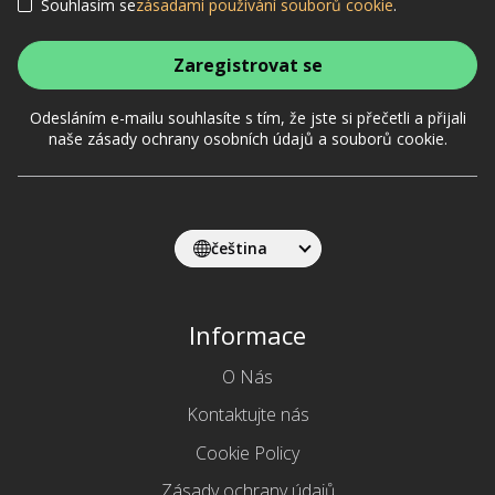
Souhlasím se
zásadami používání souborů cookie
.
Zaregistrovat se
Odesláním e-mailu souhlasíte s tím, že jste si přečetli a přijali
naše zásady ochrany osobních údajů a souborů cookie.
čeština
Informace
O Nás
Kontaktujte nás
Cookie Policy
Zásady ochrany údajů