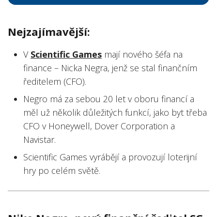
Nejzajímavější:
V
Scientific Games
mají nového šéfa na
finance – Nicka Negra, jenž se stal finančním
ředitelem (CFO).
Negro má za sebou 20 let v oboru financí a
měl už několik důležitých funkcí, jako byt třeba
CFO v Honeywell, Dover Corporation a
Navistar.
Scientific Games vyrábějí a provozují loterijní
hry po celém světě.