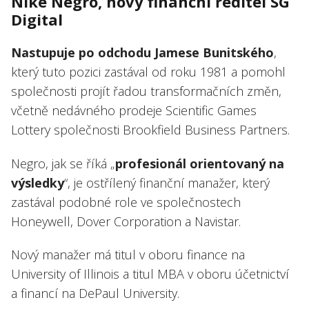
Nike Negro, nový finanční ředitel SG
Digital
Nastupuje po odchodu Jamese Bunitského
,
který tuto pozici zastával od roku 1981 a pomohl
společnosti projít řadou transformačních změn,
včetně nedávného prodeje Scientific Games
Lottery společnosti Brookfield Business Partners.
Negro, jak se říká „
profesionál orientovaný na
výsledky
“, je ostřílený finanční manažer, který
zastával podobné role ve společnostech
Honeywell, Dover Corporation a Navistar.
Nový manažer má titul v oboru finance na
University of Illinois a titul MBA v oboru účetnictví
a financí na DePaul University.