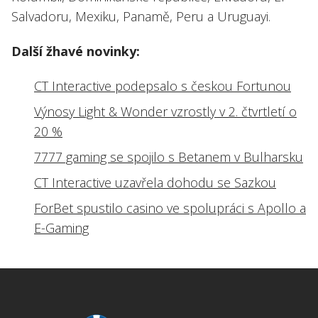
Salvadoru, Mexiku, Panamě, Peru a Uruguayi.
Další žhavé novinky:
CT Interactive podepsalo s českou Fortunou
Výnosy Light & Wonder vzrostly v 2. čtvrtletí o
20 %
7777 gaming se spojilo s Betanem v Bulharsku
CT Interactive uzavřela dohodu se Sazkou
ForBet spustilo casino ve spolupráci s Apollo a
E-Gaming