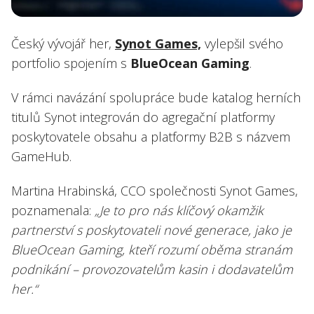
Český vývojář her,
Synot Games,
vylepšil svého
portfolio spojením s
BlueOcean Gaming
.
V rámci navázání spolupráce bude katalog herních
titulů Synot integrován do agregační platformy
poskytovatele obsahu a platformy B2B s názvem
GameHub.
Martina Hrabinská, CCO společnosti Synot Games,
poznamenala:
„Je to pro nás klíčový okamžik
partnerství s poskytovateli nové generace, jako je
BlueOcean Gaming, kteří rozumí oběma stranám
podnikání – provozovatelům kasin i dodavatelům
her.“