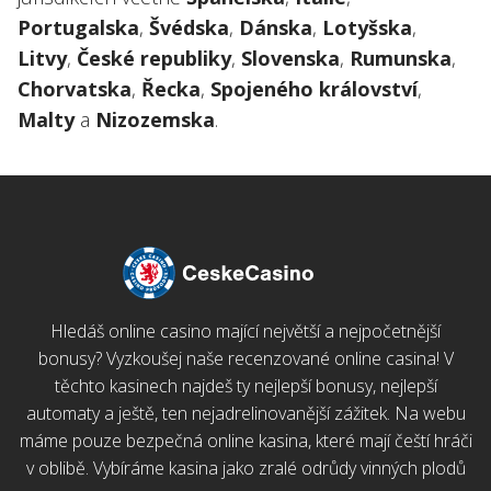
Portugalska
,
Švédska
,
Dánska
,
Lotyšska
,
Litvy
,
České republiky
,
Slovenska
,
Rumunska
,
Chorvatska
,
Řecka
,
Spojeného království
,
Malty
a
Nizozemska
.
Hledáš online casino mající největší a nejpočetnější
bonusy? Vyzkoušej naše recenzované online casina! V
těchto kasinech najdeš ty nejlepší bonusy, nejlepší
automaty a ještě, ten nejadrelinovanější zážitek. Na webu
máme pouze bezpečná online kasina, které mají čeští hráči
v oblibě. Vybíráme kasina jako zralé odrůdy vinných plodů