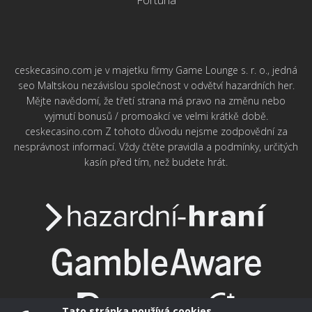
Fortuna
ceskecasino.com je v majetku firmy Game Lounge s. r. o., jedná
seo Maltskou nezávislou společnost v odvětví hazardních her.
Mějte navědomí, že třetí strana má pravo na změnu nebo
vyjmutí bonusů / promoakcí ve velmi krátkě době.
ceskecasino.com Z tohoto důvodu nejsme zodpovědní za
nesprávnost informací. Vždy čtěte pravidla a podmínky, určitých
kasín před tím, než budete hrát.
Tato stránka používá cookies.