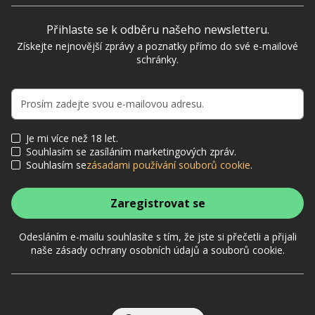
Přihlaste se k odběru našeho newsletteru.
Získejte nejnovější zprávy a poznatky přímo do své e-mailové
schránky.
Je mi více než 18 let.
Souhlasím se zasíláním marketingových zpráv.
Souhlasím se
zásadami používání souborů cookie
.
Zaregistrovat se
Odesláním e-mailu souhlasíte s tím, že jste si přečetli a přijali
naše zásady ochrany osobních údajů a souborů cookie.