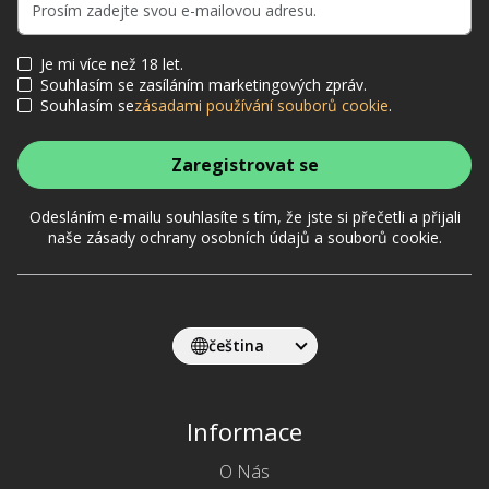
Je mi více než 18 let.
Souhlasím se zasíláním marketingových zpráv.
Souhlasím se
zásadami používání souborů cookie
.
Zaregistrovat se
Odesláním e-mailu souhlasíte s tím, že jste si přečetli a přijali
naše zásady ochrany osobních údajů a souborů cookie.
čeština
Informace
O Nás