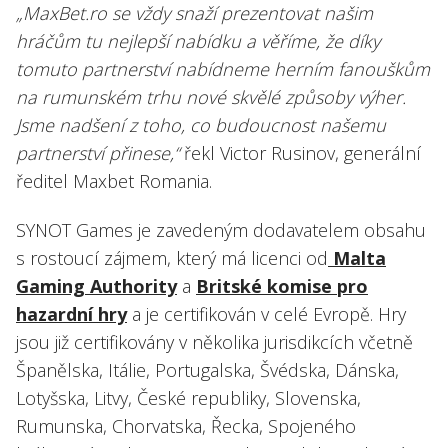
„MaxBet.ro se vždy snaží prezentovat našim
hráčům tu nejlepší nabídku a věříme, že díky
tomuto partnerství nabídneme herním fanouškům
na rumunském trhu nové skvělé způsoby výher.
Jsme nadšení z toho, co budoucnost našemu
partnerství přinese,“
řekl Victor Rusinov, generální
ředitel Maxbet Romania.
SYNOT Games je zavedeným dodavatelem obsahu
s rostoucí zájmem, který má licenci od
Malta
Gaming Authority
a
Britské komise pro
hazardní hry
a je certifikován v celé Evropě. Hry
jsou již certifikovány v několika jurisdikcích včetně
Španělska, Itálie, Portugalska, Švédska, Dánska,
Lotyšska, Litvy, České republiky, Slovenska,
Rumunska, Chorvatska, Řecka, Spojeného