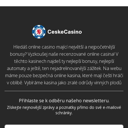
Hledáš online casino mající největší a nejpočetnější
bonusy? Vyzkoušej naše recenzované online casina! V
těchto kasinech najdeš ty nejlepší bonusy, nejlepší
automaty a ještě, ten nejadrelinovanější zážitek. Na webu
máme pouze bezpečná online kasina, které mají čeští hráči
v oblibě. Vybíráme kasina jako zralé odrůdy vinných plodů
Přihlaste se k odběru našeho newsletteru.
Získejte nejnovější zprávy a poznatky přímo do své e-mailové
schránky.