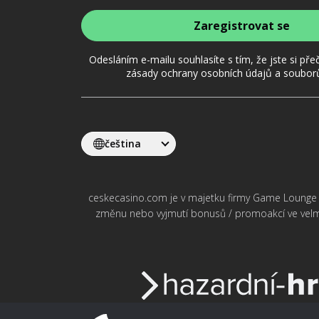
Zaregistrovat se
Odesláním e-mailu souhlasíte s tím, že jste si přeče
zásady ochrany osobních údajů a souborů
čeština
ceskecasino.com je v majetku firmy Game Lounge s.
změnu nebo vyjmutí bonusů / promoakcí ve velm