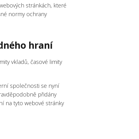
webových stránkách, které
lušné normy ochrany
dného hraní
imity vkladů, časové limity
erní společnosti se nyní
 pravděpodobně přidány
ní na tyto webové stránky