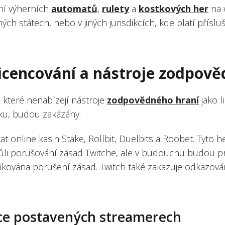
ní výherních
automatů
,
rulety
a
kostkových her
na 
ných státech, nebo v jiných jurisdikcích, kde platí přís
icencování a nástroje zodpově
, které nenabízejí nástroje
zodpovědného hraní
jako l
ku, budou zakázány.
t online kasin Stake, Rollbit, Duelbits a Roobet. Tyto h
kvůli porušování zásad Twitche, ale v budoucnu budou
fikována porušení zásad. Twitch také zakazuje odkazová
ce postavených streamerech