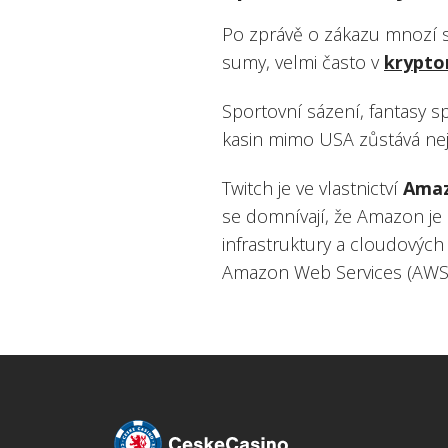
Po zprávě o zákazu mnozí s
sumy, velmi často v
krypt
Sportovní sázení, fantasy 
kasin mimo USA zůstává nej
Twitch je ve vlastnictví
Ama
se domnívají, že Amazon je
infrastruktury a cloudových
Amazon Web Services (AWS)