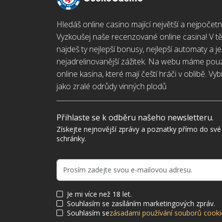
Hledáš online casino mající největší a nejpočet
Vyzkoušej naše recenzované online casina! V t
najdeš ty nejlepší bonusy, nejlepší automaty a je
nejadrelinovanější zážitek. Na webu máme po
online kasina, které mají čeští hráči v oblibě. V
jako zralé odrůdy vinných plodů
Přihlaste se k odběru našeho newsletteru.
Získejte nejnovější zprávy a poznatky přímo do své
schránky.
Je mi více než 18 let.
Souhlasím se zasíláním marketingových zpráv.
Souhlasím se
zásadami používání souborů cooki