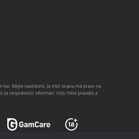
h her. Mějte navědomí, že třetí strana má pravo na
a nesprávnost informací. Vždy čtěte pravidla a