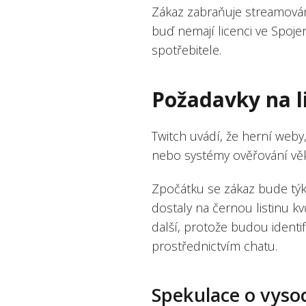
Zákaz zabraňuje streamová
buď nemají licenci ve Spoje
spotřebitele.
Požadavky na l
Twitch uvádí, že herní weby
nebo systémy ověřování vě
Zpočátku se zákaz bude týka
dostaly na černou listinu 
další, protože budou identi
prostřednictvím chatu.
Spekulace o vyso