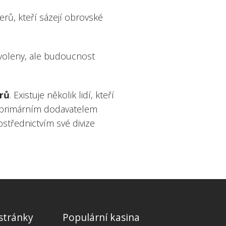
rů, kteří sázejí obrovské
voleny, ale budoucnost
arů
. Existuje několik lidí, kteří
t primárním dodavatelem
střednictvím své divize
stránky
Populární kasina