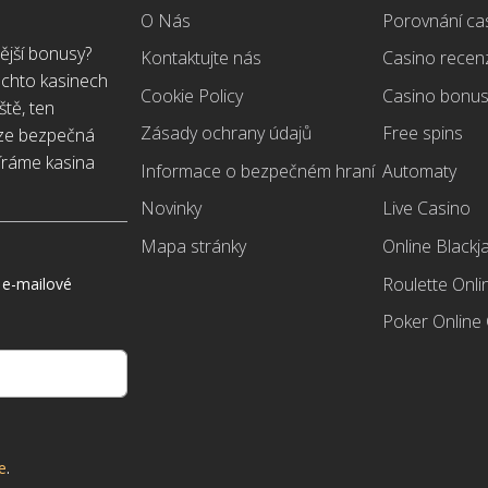
O Nás
Porovnání cas
nější bonusy?
Kontaktujte nás
Casino recen
ěchto kasinech
Cookie Policy
Casino bonu
ště, ten
Zásady ochrany údajů
Free spins
uze bezpečná
ybíráme kasina
Informace o bezpečném hraní
Automaty
Novinky
Live Casino
Mapa stránky
Online Blackj
Roulette Onli
 e-mailové
Poker Online
e
.