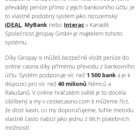
převádějí peníze přímo z jejich bankovního účtu. Je
to vlastně podobný systém jako nizozemský
iDEAL
,
MyBank
nebo
Interac
v Kanadě.
Společnost giropay GmbH je majitelem tohoto
systému.
Díky Giropay si můžeš bezpečně vložit peníze do
online casina díky přímému převodu z bankovního
účtu. Systém podporuje víc než
1 500 bank
a je k
dispozici pro víc než
40 milionů
Němců a
Rakušanů. V online hráčském světě je to docela
oblíbený a my v ceskecasino.com ti můžeme říct,
že dost kasin, co my doporučujeme, tuhle metodu
vlastně často nabízí jako jednu z těch platebních
možností.