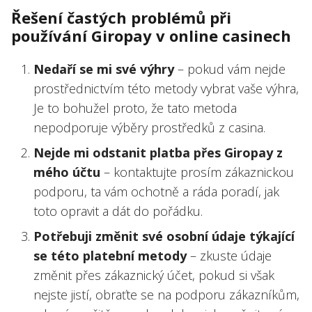
Řešení častých problémů při
používání Giropay v online casinech
Nedaří se mi své výhry
– pokud vám nejde
prostřednictvím této metody vybrat vaše výhra,
Je to bohužel proto, že tato metoda
nepodporuje výběry prostředků z casina.
Nejde mi odstanit platba přes Giropay z
mého účtu
– kontaktujte prosím zákaznickou
podporu, ta vám ochotně a ráda poradí, jak
toto opravit a dát do pořádku.
Potřebuji změnit své osobní údaje týkající
se této platební metody
– zkuste údaje
změnit přes zákaznický účet, pokud si však
nejste jistí, obraťte se na podporu zákazníkům,