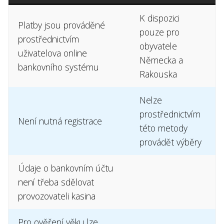
K dispozici
Platby jsou prováděné
pouze pro
prostřednictvím
obyvatele
uživatelova online
Německa a
bankovního systému
Rakouska
Nelze
prostřednictvím
Není nutná registrace
této metody
provádět výběry
Údaje o bankovním účtu
není třeba sdělovat
provozovateli kasina
Pro ověření věku lze