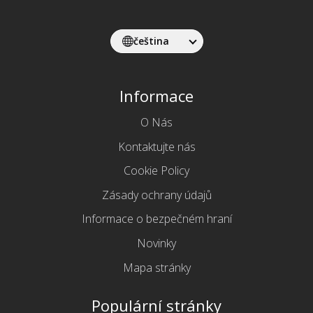
čeština
Informace
O Nás
Kontaktujte nás
Cookie Policy
Zásady ochrany údajů
Informace o bezpečném hraní
Novinky
Mapa stránky
Populární stránky