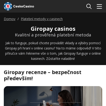
Domov
Platební metody v casinech
Giropay casinos
Kvalitní a prověřená platební metoda
Jak to funguje, pokud chcete provádět vklady a výběry pomocí
Giropay při hraní v online casinu? Na to máme odpověď! V této
příručce vám řekneme vše o tom, jak Giropay funguje v online
kasinech. Zůstaňte naladěni!
Giropay recenze – bezpečnost
především!