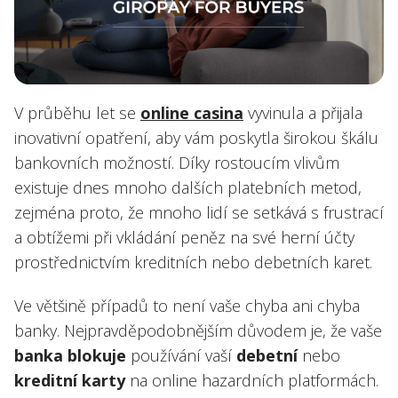
V průběhu let se
online casina
vyvinula a přijala
inovativní opatření, aby vám poskytla širokou škálu
bankovních možností. Díky rostoucím vlivům
existuje dnes mnoho dalších platebních metod,
zejména proto, že mnoho lidí se setkává s frustrací
a obtížemi při vkládání peněz na své herní účty
prostřednictvím kreditních nebo debetních karet.
Ve většině případů to není vaše chyba ani chyba
banky. Nejpravděpodobnějším důvodem je, že vaše
banka blokuje
používání vaší
debetní
nebo
kreditní karty
na online hazardních platformách.