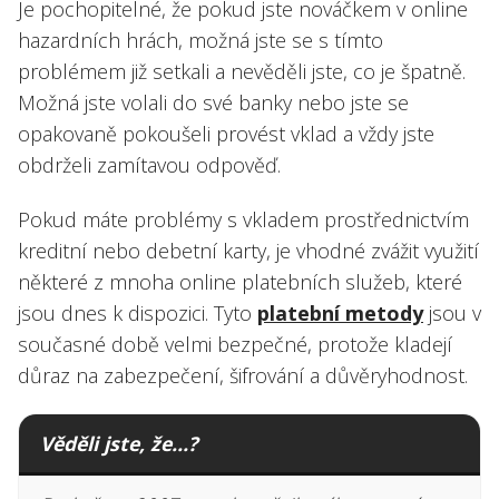
Je pochopitelné, že pokud jste nováčkem v online
hazardních hrách, možná jste se s tímto
problémem již setkali a nevěděli jste, co je špatně.
Možná jste volali do své banky nebo jste se
opakovaně pokoušeli provést vklad a vždy jste
obdrželi zamítavou odpověď.
Pokud máte problémy s vkladem prostřednictvím
kreditní nebo debetní karty, je vhodné zvážit využití
některé z mnoha online platebních služeb, které
jsou dnes k dispozici. Tyto
platební metody
jsou v
současné době velmi bezpečné, protože kladejí
důraz na zabezpečení, šifrování a důvěryhodnost.
Věděli jste, že…?