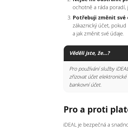
ochotně a ráda poradí, j
Potřebuji změnit své 
zákaznický účet, pokud 
a jak změnit své údaje.
Věděli jste, že…?
Pro používání služby iDEA
zřizovat účet elektronické
bankovní účet.
Pro a proti pl
iDEAL je bezpečná a snadno