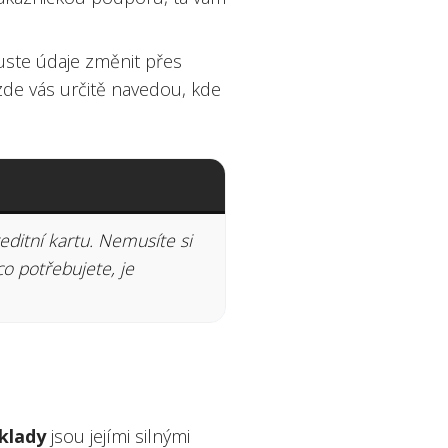
uste údaje změnit přes
 zde vás určitě navedou, kde
ditní kartu. Nemusíte si
co potřebujete, je
klady
jsou jejími silnými