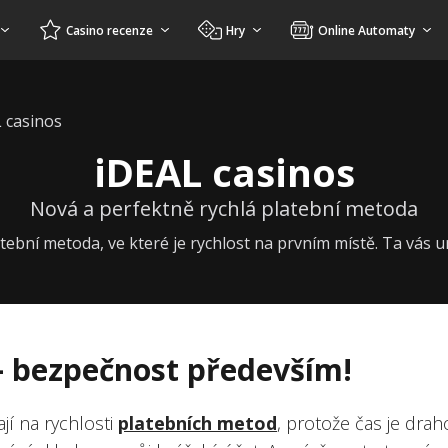
Casino recenze
Hry
Online Automaty
 casinos
iDEAL casinos
Nová a perfektně rychlá platební metoda
ební metoda, ve které je rychlost na prvním místě. Ta vás u
– bezpečnost především!
ají na rychlosti
platebních metod
, protože čas je dra