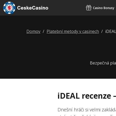
Casino Bonusy
Domov
Platební metody v casinech
iDEAL
Bezpečná plat
iDEAL recenze 
Dnešní hráči si velmi zaklád