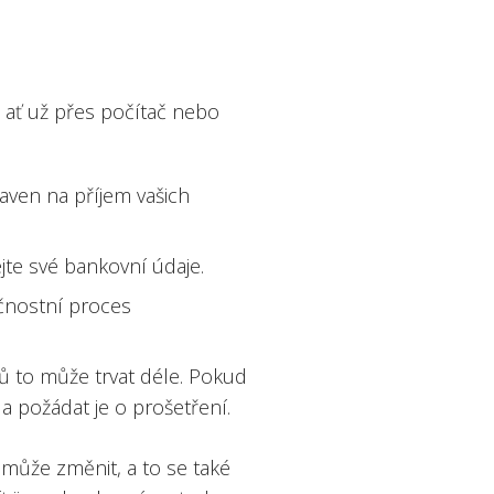
, ať už přes počítač nebo
raven na příjem vašich
jte své bankovní údaje.
ečnostní proces
ů to může trvat déle. Pokud
a požádat je o prošetření.
 může změnit, a to se také