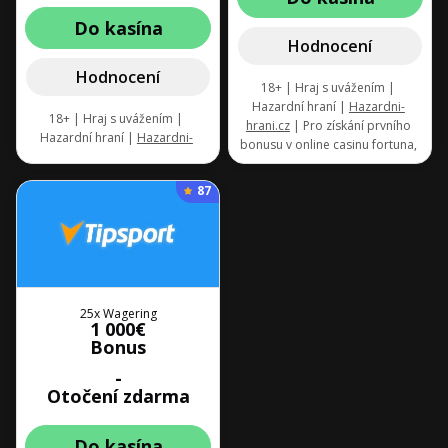
Do kasína
Hodnocení
Hodnocení
18+ | Hraj s uvážením |
Hazardní hraní |
Hazardni-
18+ | Hraj s uvážením |
hrani.cz
| Pro získání prvního
Hazardní hraní |
Hazardni-
bonusu v online casinu fortuna,
hrani.cz
| Akci je možné využít
potřebuje vložit minimálně 100
pouze jednou a mohou ji využít
Kč. Bonus musíte protočit do 5
87
pouze nově registrovaní hráči,
dnů a je pouze pro nové hráče.
kteří učiní svůj první vklad do
|
Použity pravidla a podmínky
30ti dnů od dokončení
kompletní internetové
registrace. |
Použity pravidla a
podmínky
25x Wagering
1 000€
Bonus
-
Otočení zdarma
Do kasína