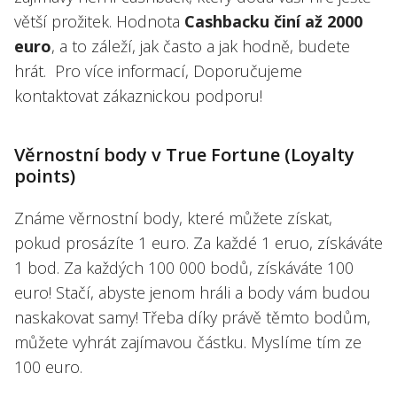
větší prožitek. Hodnota
Cashbacku činí až 2000
euro
, a to záleží, jak často a jak hodně, budete
hrát. Pro více informací, Doporučujeme
kontaktovat zákaznickou podporu!
Věrnostní body v True Fortune (Loyalty
points)
Známe věrnostní body, které můžete získat,
pokud prosázíte 1 euro. Za každé 1 eruo, získáváte
1 bod. Za každých 100 000 bodů, získáváte 100
euro! Stačí, abyste jenom hráli a body vám budou
naskakovat samy! Třeba díky právě těmto bodům,
můžete vyhrát zajímavou částku. Myslíme tím ze
100 euro.