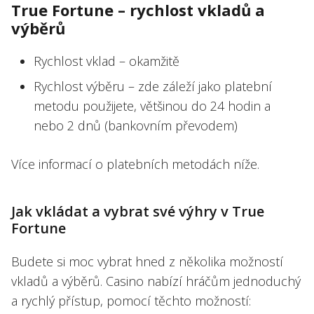
True Fortune – rychlost vkladů a
výběrů
Rychlost vklad – okamžitě
Rychlost výběru – zde záleží jako platební
metodu použijete, většinou do 24 hodin a
nebo 2 dnů (bankovním převodem)
Více informací o platebních metodách níže.
Jak vkládat a vybrat své výhry v True
Fortune
Budete si moc vybrat hned z několika možností
vkladů a výběrů. Casino nabízí hráčům jednoduchý
a rychlý přístup, pomocí těchto možností: