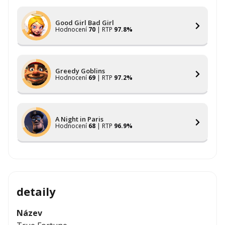
Good Girl Bad Girl
Hodnocení
70
| RTP
97.8%
Greedy Goblins
Hodnocení
69
| RTP
97.2%
A Night in Paris
Hodnocení
68
| RTP
96.9%
detaily
Název