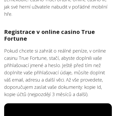
jak své herní uživatele nabudit v pořádné mobilní
hře.
Registrace v online casino True
Fortune
Pokud chcete si zahrát o reálné peníze, v online
casinu True Fortune, stačí, abyste doplnili vaše
přihlašovací jmené a heslo. Ještě před tím než
doplníte vaše přihlašovací údaje, můsíte doplnit
váš email, adresu a další věci. Až vše provedete,
doporučujem zaslat vaše dokumenty: kopie Id,
kopie účtů (nejpozdějí 3 měsíců a další).