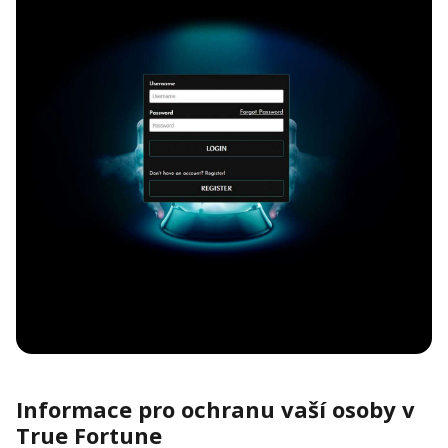
Informace pro ochranu vaší osoby v
True Fortune