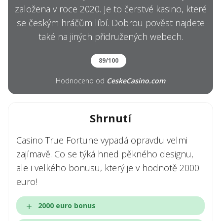
založena v roce 2020. Je to čerstvé kasino, které
se českým hráčům líbí. Dobrou pověst najdete
také na jiných přidružených webech.
89/100
Hodnoceno od
CeskeCasino.com
Shrnutí
Casino True Fortune vypadá opravdu velmi
zajímavě. Co se týká hned pěkného designu,
ale i velkého bonusu, který je v hodnotě 2000
euro!
2000 euro bonus