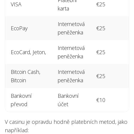
Platební
VISA
€25
0
karta
Internetová
EcoPay
€25
0
peněženka
Internetová
EcoCard, Jeton,
€25
0
peněženka
Bitcoin Cash,
Internetová
€25
0
Bitcoin
peněženka
Bankovní
Bankovní
€10
0
převod
účet
V casinu je opravdu hodně platebních metod, jako
například: