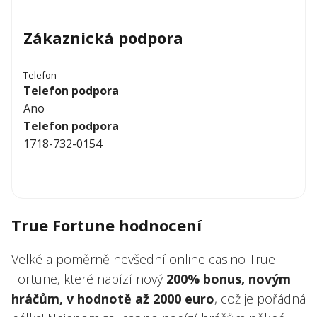
Zákaznická podpora
Telefon
Telefon podpora
Ano
Telefon podpora
1718-732-0154
True Fortune hodnocení
Velké a poměrně nevšední online casino True
Fortune, které nabízí nový
200% bonus, novým
hráčům, v hodnotě až 2000 euro
, což je pořádná