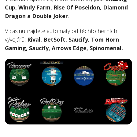
Cup, Windy Farm, Rise Of Poseidon, Diamond
Dragon a Double Joker
.
V casinu najdete automaty od těchto herních
vývojářů:
Rival, BetSoft, Saucify, Tom Horn
Gaming, Saucify, Arrows Edge, Spinomenal.