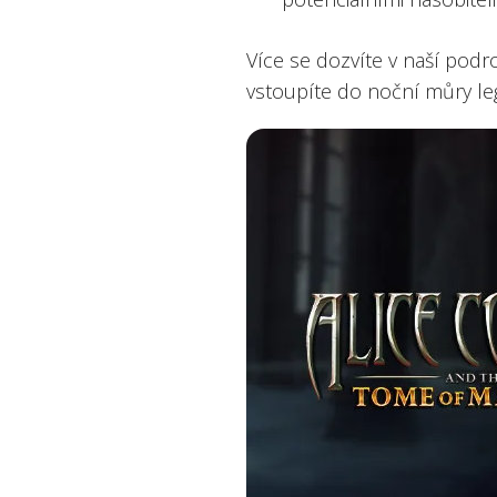
Více se dozvíte v naší pod
vstoupíte do noční můry l