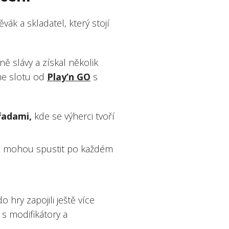
ák a skladatel, který stojí
ně slávy a získal několik
ne slotu od
Play’n GO
s
 řadami,
kde se výherci tvoří
se mohou spustit po každém
 hry zapojili ještě více
s modifikátory a