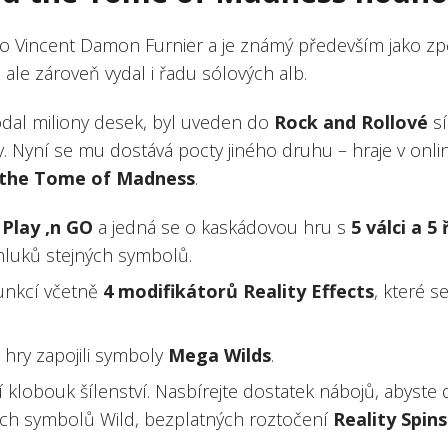
ko Vincent Damon Furnier a je známý především jako zpěv
 ale zároveň vydal i řadu sólových alb.
dal miliony desek, byl uveden do
Rock and Rollové
sí
. Nyní se mu dostává pocty jiného druhu – hraje v onli
 the Tome of Madness
.
t
Play ‚n GO
a jedná se o kaskádovou hru s
5 válci a 5
hluků stejných symbolů.
funkcí včetně
4 modifikátorů Reality Effects
, které 
o hry zapojili symboly
Mega Wilds
.
 klobouk šílenství. Nasbírejte dostatek nábojů, abyste do
ch symbolů Wild, bezplatných roztočení
Reality Spins
.