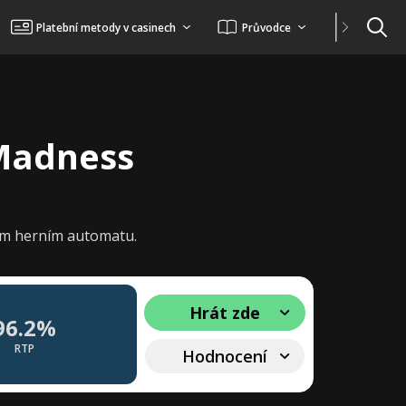
Platební metody v casinech
Průvodce
Nabídka
 Madness
nom herním automatu.
Hrát zde
96.2%
RTP
Hodnocení