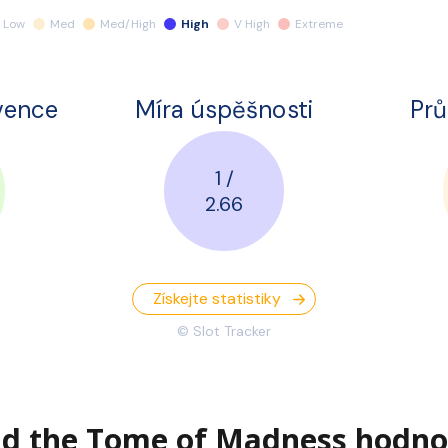
Low
Med
Med/High
High
V High
Extreme
vence
Míra úspěšnosti
Pr
1 /
2.66
Získejte statistiky
© Slot Tracker
nd the Tome of Madness hodno