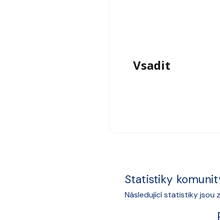
Vsadit
Statistiky komuni
Následující statistiky jsou