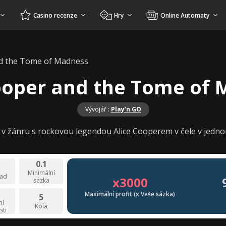
Casino recenze
Hry
Online Automaty
nd the Tome of Madness
ooper and the Tome of
Vývojář :
Play’n GO
l v žánru s rockovou legendou Alice Cooperem v čele v jed
0.1
Minimální
řad
x3000
sázka
Maximální profit (x Vaše sázka)
5
ní
Kola
sti