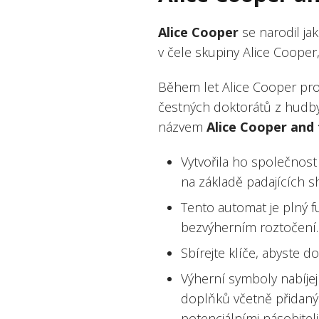
Alice Cooper
se narodil ja
v čele skupiny Alice Cooper,
Během let Alice Cooper pro
čestných doktorátů z hudby
názvem
Alice Cooper and
Vytvořila ho společnos
na základě padajících s
Tento automat je plný 
bezvýherním roztočení.
Sbírejte klíče, abyste d
Výherní symboly nabíjejí
doplňků včetně přidaný
potenciálními násobiteli