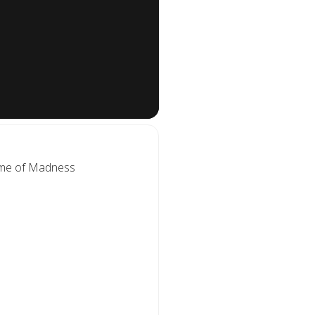
ome of Madness