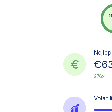
9
Nejlep
€63
276x
Volati