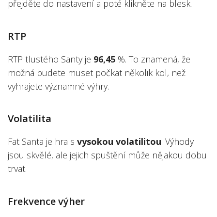
přejděte do nastavení a poté klikněte na blesk.
RTP
RTP tlustého Santy je
96,45
%. To znamená, že
možná budete muset počkat několik kol, než
vyhrajete významné výhry.
Volatilita
Fat Santa je hra s
vysokou volatilitou
. Výhody
jsou skvělé, ale jejich spuštění může nějakou dobu
trvat.
Frekvence výher