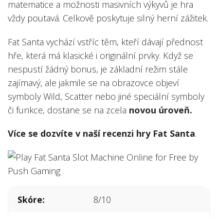
matematice a možnosti masivních výkyvů je hra
vždy poutavá. Celkově poskytuje silný herní zážitek.
Fat Santa vychází vstříc těm, kteří dávají přednost
hře, která má klasické i originální prvky. Když se
nespustí žádný bonus, je základní režim stále
zajímavý, ale jakmile se na obrazovce objeví
symboly Wild, Scatter nebo jiné speciální symboly
či funkce, dostane se na zcela
novou úroveň.
Více se dozvíte v naší recenzi hry Fat Santa
.
Skóre:
8/10