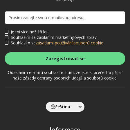
Je mi více než 18 let.
Souhlasím se zasíláním marketingových zpráv.
Souhlasím se
zásadami používání souborů cookie
.
Zaregistrovat se
Odesláním e-mailu souhlasíte s tím, že jste si přečetli a přijali
naše zásady ochrany osobních údajů a souborů cookie.
čeština
Informace