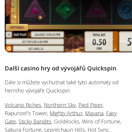
Další casino hry od vývojářů Quickspin
Dále si můžete vychutnat také tyto automaty od
herního vývojáře Quickspin:
Volcano Riches
,
Northern Sky
,
Pied Piper
,
Rapunzel’s Tower,
Mighty Arthur
,
Mayana
,
Fairy
Gate
,
Sticky Bandits
, Goldilocks, Wins of Fortune,
Sakura Fortune,
Leprechaun Hills
,
Hot Sync
,