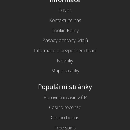
O Nás
Kontaktujte nás
Cookie Policy
Zásady ochrany údajů
Informace o bezpečném hraní
Novinky
Mapa stránky
Populární stránky
Porovnání casin v ČR
Casino recenze
Casino bonus
Free spins