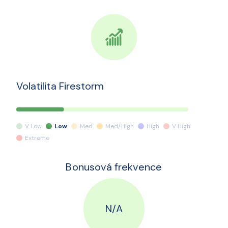
Volatilita Firestorm
V Low
Low
Med
Med/High
High
V High
Extreme
Bonusová frekvence
N/A