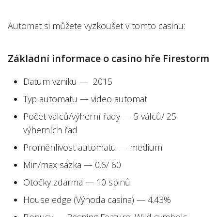
Automat si můžete vyzkoušet v tomto casinu:
Základní informace o casino hře Firestorm
Datum vzniku — 2015
Typ automatu — video automat
Počet válců/výherní řady — 5 válců/ 25
výherních řad
Proměnlivost automatu — medium
Min/max sázka — 0.6/ 60
Otočky zdarma — 10 spinů
House edge (Výhoda casina) — 4.43%
Bonusy — Resping Feature, Wild symbols,