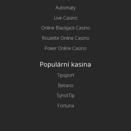
Automaty
Live Casino
Online Blackjack Casino
Roulette Online Casino
Poker Online Casino
Populární kasina
Tipsport
Betano
SynotTip
Fortuna