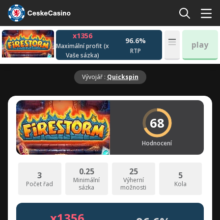
x1356
Domov
Automaty online
96.6%
play
Maximální profit (x
RTP
Vaše sázka)
Firestorm
Vývojář :
Quickspin
68
Hodnocení
0.25
25
3
5
Minimální
Výherní
Počet řad
Kola
sázka
možnosti
x1356