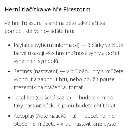
Herní tlačítka ve hře Firestorm
Ve hře Treasure Island najdete také tlačítka
pomocí, kterých ovládáte hru:
Paytable (výherní informace) — 3 čárky ve žluté
barvě ukazují všechny možnosti výhry a počet
výherních symbolů.
Settings (nastavení) — v průběhu hry si můžete
vypnout a zapnout hru, nebo použít pouze
mezerník na otáčení automat.
Total bet (Celková sázka) — budete si moci
taky nastavit sázku s jakou budete chtít hrát.
Autoplay (Automatická hra) — počet herních
otočení si můžete v klidu nastavit, aniž byste