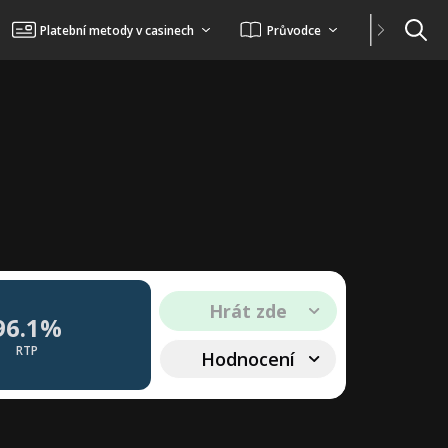
Platební metody v casinech
Průvodce
Nabídka
Hrát zde
96.1%
RTP
Hodnocení