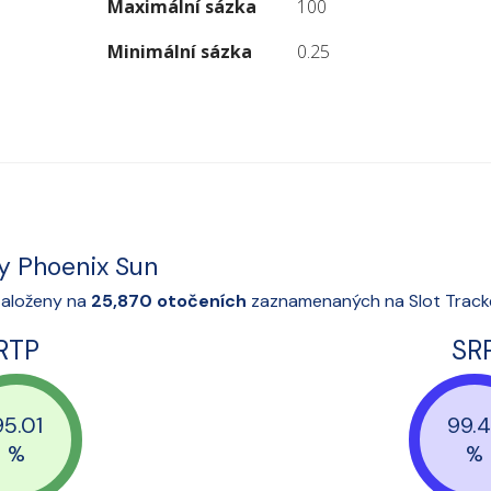
Maximální sázka
100
Minimální sázka
0.25
ty Phoenix Sun
 založeny na
25,870 otočeních
zaznamenaných na Slot Tracke
RTP
SR
95.01
99.
%
%