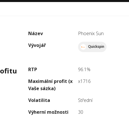
Název
Phoenix Sun
Vývojář
Quickspin
ofitu
RTP
96.1%
Maximální profit (x
x1716
Vaše sázka)
Volatilita
Střední
Výherní možnosti
30