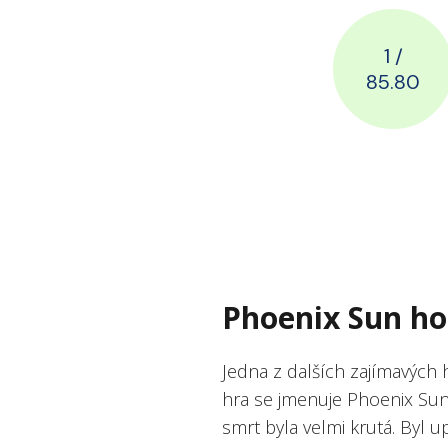
1 /
85.80
Phoenix Sun h
Jedna z dalších zajímavých
hra se jmenuje Phoenix Sun a
smrt byla velmi krutá. Byl 