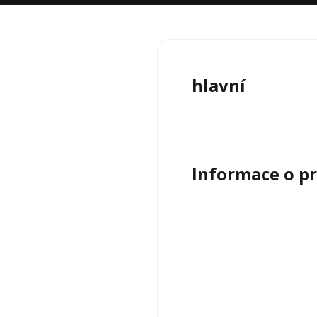
hlavní
Informace o pr