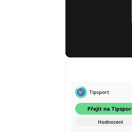
Tipsport
Přejít na Tipspor
Hodnocení