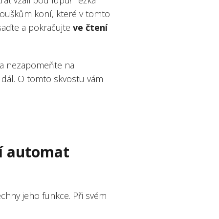
rát vzali pod lupu! Těžká
anouškům koní, které v tomto
saďte a pokračujte
ve
čtení
a nezapomeňte na
 dál. O tomto skvostu vám
ní automat
chny jeho funkce. Při svém