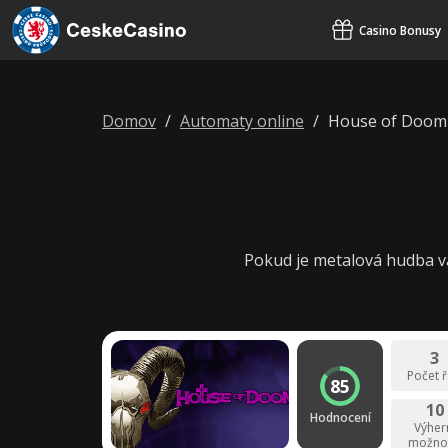
Casino Bonusy
Domov
Automaty online
House of Doom
Pokud je metalová hudba váš
3
Počet 
85
10
Hodnocení
Výher
možno