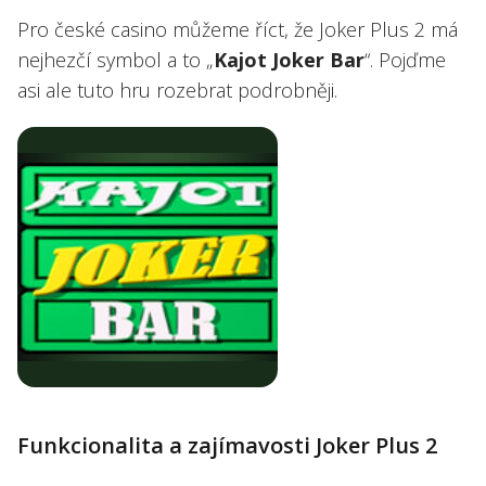
Pro české casino můžeme říct, že Joker Plus 2 má
nejhezčí symbol a to „
Kajot Joker Bar
“. Pojďme
asi ale tuto hru rozebrat podrobněji.
Funkcionalita a zajímavosti Joker Plus 2