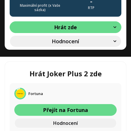
-
Maximální profit (x Vaše
RTP
sázka)
Hrát zde
Hodnocení
Hrát Joker Plus 2 zde
Fortuna
Přejít na Fortuna
Hodnocení