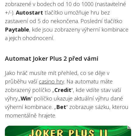
zobrazené v bodech od 10 do 1000 (nastavitelné
+/-).
Autostart
tlačítko umožňuje hru bez
zastavení od 5 do nekončena. Poslední tlačítko
Paytable
, kde jsou zobrazeny výherní kombinace
a jejich ohodnocení.
Automat Joker Plus 2 před vámi
Jako hráč musíte mít přehled, co se děje v
průběhu vaší
casino hry
. Na automatu máte
zobrazený políčko „
Credit
“, kde vidíte stav vaší
výhry.„
Win
“ políčko ukazuje aktuální výhru dané
výherní kombinace. „
Bet
“ zobrazuje sázku, kterou
momentálně hrajete.