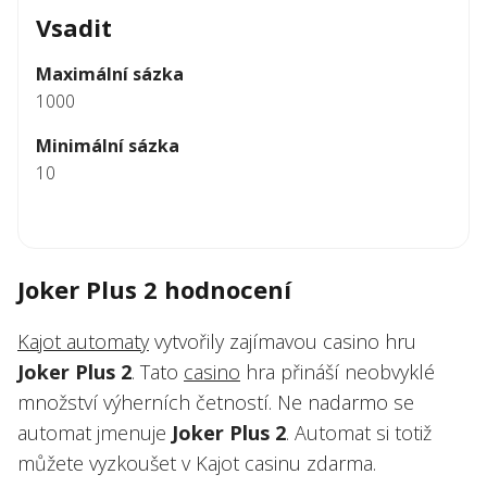
Vsadit
Maximální sázka
1000
Minimální sázka
10
Joker Plus 2 hodnocení
Kajot automaty
vytvořily zajímavou casino hru
Joker Plus 2
. Tato
casino
hra přináší neobvyklé
množství výherních četností. Ne nadarmo se
automat jmenuje
Joker Plus 2
. Automat si totiž
můžete vyzkoušet v Kajot casinu zdarma.