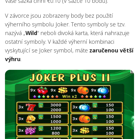
Vaše sázka činní €0.10 (V sázce 10 bodů).
V závorce jsou zobrazeny body bez použití
výherního symbolu Joker. Tento symboly se tzv.
nazývá „
Wild
“ neboli divoká karta, která nahrazuje
ostatní symboly. V každé výherní kombinaci
vyskytující se Joker symbol, máte
zaručenou větší
výhru
.