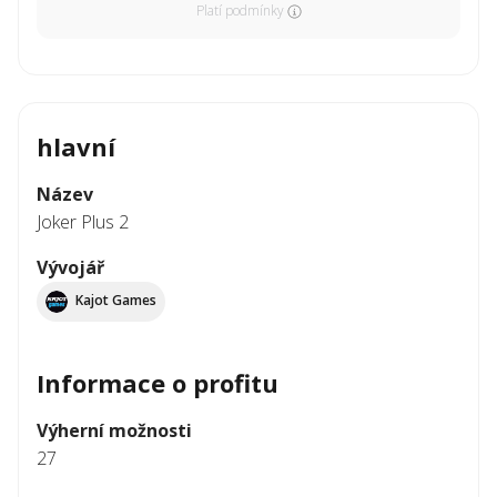
Platí podmínky
hlavní
Název
Joker Plus 2
Vývojář
Kajot Games
Informace o profitu
Výherní možnosti
27