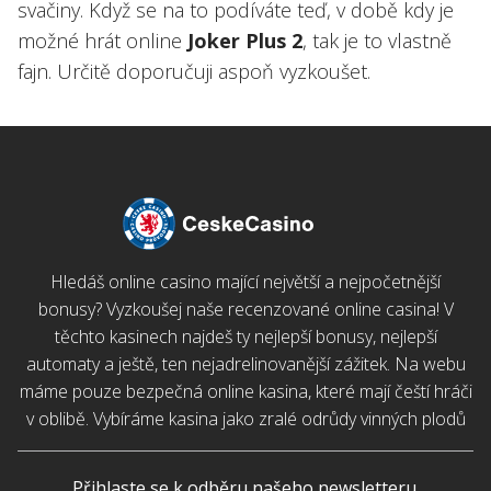
svačiny. Když se na to podíváte teď, v době kdy je
možné hrát online
Joker Plus 2
, tak je to vlastně
fajn. Určitě doporučuji aspoň vyzkoušet.
Hledáš online casino mající největší a nejpočetnější
bonusy? Vyzkoušej naše recenzované online casina! V
těchto kasinech najdeš ty nejlepší bonusy, nejlepší
automaty a ještě, ten nejadrelinovanější zážitek. Na webu
máme pouze bezpečná online kasina, které mají čeští hráči
v oblibě. Vybíráme kasina jako zralé odrůdy vinných plodů
Přihlaste se k odběru našeho newsletteru.