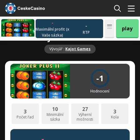
-
Domov
Automaty online
-
play
Maximální profit (x
RTP
Vaše sázka)
Joker Plus 2
Vývojář :
Kajot Games
-1
Hodnocení
10
27
3
3
Minimální
Výherní
Počet řad
Kola
sázka
možnosti
-