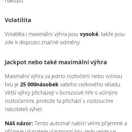
nákupů.
Volatilita
Volatilita i maximální výhra jsou
vysoké
, takže jsou
zde k dispozici značné odměny.
Jackpot nebo také maximální výhra
Maximální výhra za jedno roztočení nebo volnou
hru je
25 000násobek
vašeho celkového vkladu.
Větší výhry přicházejí v bonusové hře s volnými
roztočeními, protože ta přichází s rostoucími
násobiteli výher.
Náš názor:
Tento automat nabízí velmi příjemné a
příznivé ukazatele vlastností hry, tedy velmi se