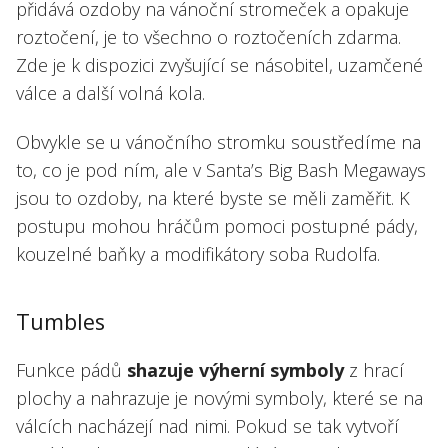
přidává ozdoby na vánoční stromeček a opakuje
roztočení, je to všechno o roztočeních zdarma.
Zde je k dispozici zvyšující se násobitel, uzamčené
válce a další volná kola.
Obvykle se u vánočního stromku soustředíme na
to, co je pod ním, ale v Santa’s Big Bash Megaways
jsou to ozdoby, na které byste se měli zaměřit. K
postupu mohou hráčům pomoci postupné pády,
kouzelné baňky a modifikátory soba Rudolfa.
Tumbles
Funkce pádů
shazuje výherní symboly
z hrací
plochy a nahrazuje je novými symboly, které se na
válcích nacházejí nad nimi. Pokud se tak vytvoří