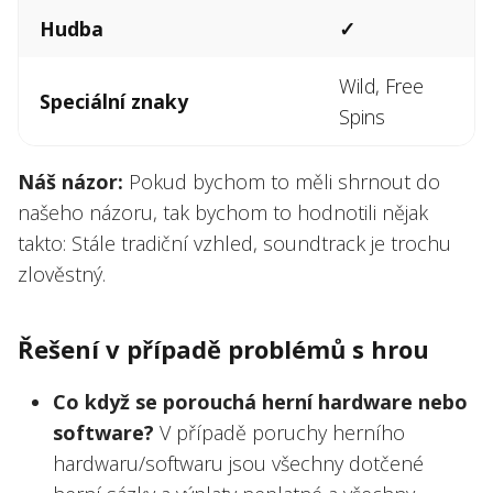
Hudba
✓
Wild, Free
Speciální znaky
Spins
Náš názor:
Pokud bychom to měli shrnout do
našeho názoru, tak bychom to hodnotili nějak
takto: Stále tradiční vzhled, soundtrack je trochu
zlověstný.
Řešení v případě problémů s hrou
Co když se porouchá herní hardware nebo
software?
V případě poruchy herního
hardwaru/softwaru jsou všechny dotčené