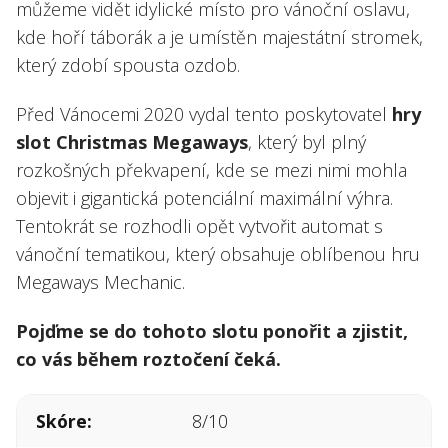
můžeme vidět idylické místo pro vánoční oslavu,
kde hoří táborák a je umístěn majestátní stromek,
který zdobí spousta ozdob.
Před Vánocemi 2020 vydal tento poskytovatel
hry
slot
Christmas Megaways
, který byl plný
rozkošných překvapení, kde se mezi nimi mohla
objevit i gigantická potenciální maximální výhra.
Tentokrát se rozhodli opět vytvořit automat s
vánoční tematikou, který obsahuje oblíbenou hru
Megaways Mechanic.
Pojďme se do tohoto slotu ponořit a zjistit,
co vás během roztočení čeká.
Skóre:
8/10