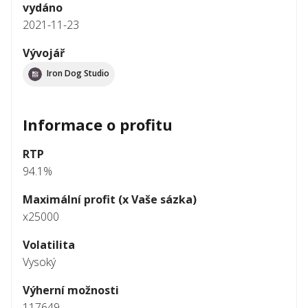
vydáno
2021-11-23
Vývojář
Iron Dog Studio
Informace o profitu
RTP
94.1%
Maximální profit (x Vaše sázka)
x25000
Volatilita
Vysoký
Výherní možnosti
117649