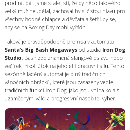
prodírat dál. Jsme si ale jistí, že by něco takového
velký muž neudělal, zachoval by si čistou hlavu pro
všechny hodné chlapce a děvčata a šetřil by se,
aby se na Boxing Day mohl vyřádit.
Taková je pravděpodobně premisa v automatu
Santa’s Big Bash Megaways
od studia
Iron Dog
Studio.
Bash zde znamená slangově oslavu nebo
večírek, nikoli útok na jeho elfí pracovní sílu. Tento
sezónně laděný automat je plný tradičních
vánočních obrázků, které jsou zasazeny vedle
tradičních funkcí Iron Dog, jako jsou volná kola s
uzamčenými válci a progresivní násobitel výher.