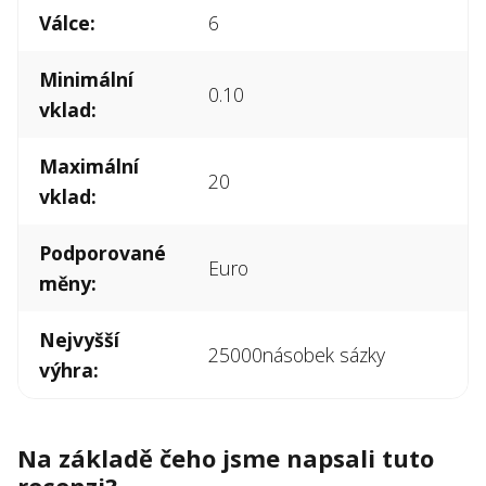
Válce:
6
Minimální
0.10
vklad:
Maximální
20
vklad:
Podporované
Euro
měny:
Nejvyšší
25000násobek sázky
výhra:
Na základě čeho jsme napsali tuto