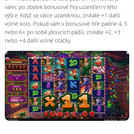
válec po zbytek bonusové hry uzamčen v této
výšce. Když se válce uzamknou, získáte +1 další
volné kolo. Pokud vám v bonusové hře padne 4, 5
nebo 6+ po sobě jdoucích pádů, získáte +2, +3
nebo +4 další volné otáčky.