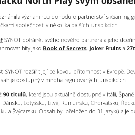
značku North Play svým obsah
námila významnou dohodu o partnerství s iGaming gig
kami společnosti v několika dalších jurisdikcích.
ř
SYNOT pohánět svého nového partnera a jeho dceřin
hrnovat hity jako
Book of Secrets
,
Joker Fruits
a
27
SYNOT rozšířit její celkovou přítomnost v Evropě. Deve
ah je dostupný v mnoha regulovaných jurisdikcích.
ež
90 titulů
, které jsou aktuálně dostupné v Itálii, Špan
, Dánsku, Lotyšsku, Litvě, Rumunsku, Chorvatsku, Řecku
ku a Švýcarsku. Obsah byl přeložen do 31 jazyků a je d