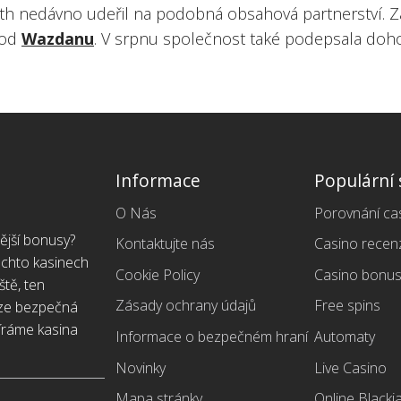
rth nedávno udeřil na podobná obsahová partnerství. Z
y od
Wazdanu
. V srpnu společnost také podepsala do
Informace
Populární 
O Nás
Porovnání cas
nější bonusy?
Kontaktujte nás
Casino recen
ěchto kasinech
Cookie Policy
Casino bonu
ště, ten
Zásady ochrany údajů
Free spins
uze bezpečná
ybíráme kasina
Informace o bezpečném hraní
Automaty
Novinky
Live Casino
Mapa stránky
Online Blackj