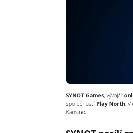
SYNOT Games
, vývojář
on
společností
Play North
. V
Kansino.