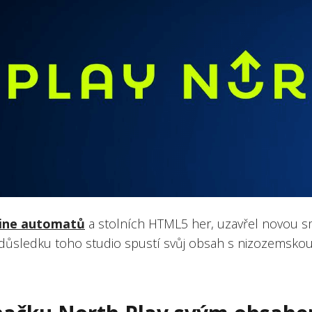
line automatů
a stolních HTML5 her, uzavřel novou 
 důsledku toho studio spustí svůj obsah s nizozemskou