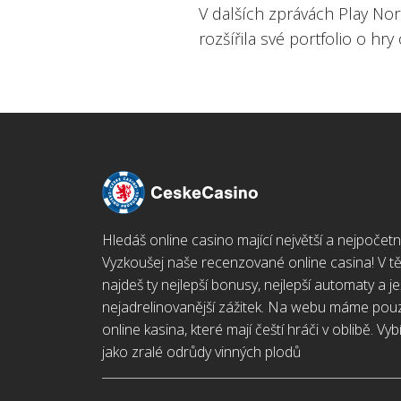
V dalších zprávách Play No
rozšířila své portfolio o hr
Hledáš online casino mající největší a nejpočet
Vyzkoušej naše recenzované online casina! V t
najdeš ty nejlepší bonusy, nejlepší automaty a je
nejadrelinovanější zážitek. Na webu máme po
online kasina, které mají čeští hráči v oblibě. V
jako zralé odrůdy vinných plodů