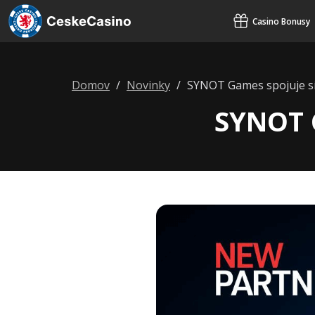
Casino Bonusy
Domov
Novinky
SYNOT Games spojuje sí
SYNOT G