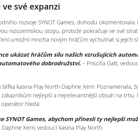
ve své expanzi
chodního rozvoje SYNOT Games, dohodu okomentovala. Ř
svou nizozemskou stopu, protože pokračuje ve své strat
ení umožní mnoha novým hráčům vychutnat si jejich skv
šance ukázat hráčům sílu našich vzrušujících autom
 automatového dobrodružství.
– Priscilla Gatt, vedo
i šéfka kasina Play North Daphne Xerri. Poznamenala, že
 zákazníkům nejlepší a nejrelevantnější obsah na trhu. 
operátor hledá.
se SYNOT Games, abychom přinesli ty nejlepší mož
 Daphne Xerri, vedoucí kasina Play North.