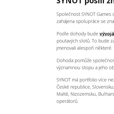
SYNOT posílí 
Společnost SYNOT Games oz
zahájena spolupráce se znač
Podle dohody bude
vývojá
poutavých slotů. To bude za
jmenovali alespoň některé.
Dohoda pomůže společnosti 
významnou stopu a jeho obs
SYNOT má portfolio více n
České republice, Slovensku
Maltě, Nizozemsku, Bulhars
operátorů.