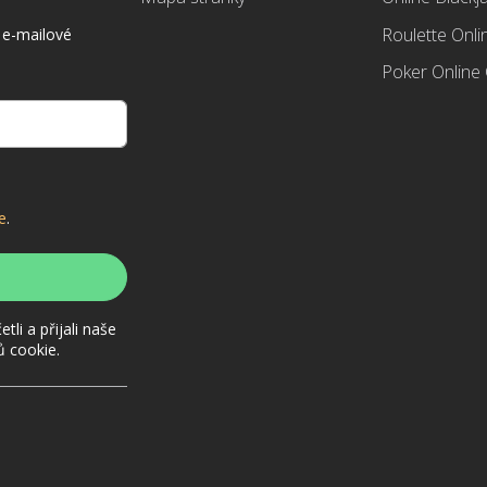
Roulette Onli
 e-mailové
Poker Online
e
.
tli a přijali naše
 cookie.