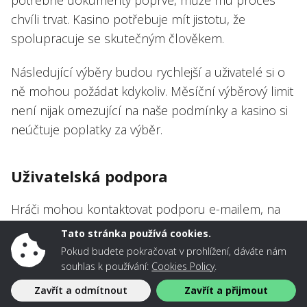
chvíli trvat. Kasino potřebuje mít jistotu, že
spolupracuje se skutečným člověkem.
Následující výběry budou rychlejší a uživatelé si o
ně mohou požádat kdykoliv. Měsíční výběrový limit
není nijak omezující na naše podmínky a kasino si
neúčtuje poplatky za výběr.
Uživatelská podpora
Hráči mohou kontaktovat podporu e-mailem, na
živém chatu nebo telefonicky.
Tato stránka používá cookies.
Pokud budete pokračovat v prohlížení, dáváte nám
souhlas k používání:
Cookies Policy
.
Průměrný
Kontakt:
čas
Zavřít a odmítnout
Zavřít a přijmout