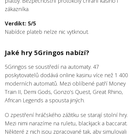
platby. Bezpečnostní protokoly chrání kasino i
zákazníka.
Verdikt: 5/5
Nabídce plateb nelze nic vytknout.
Jaké hry 5Gringos nabízí?
5Gringos se soustředí na automaty. 47
poskytovatelů dodává online kasinu více než 1 400
moderních automatů. Mezi oblíbené patří Money
Train II, Demi Gods, Gonzo’s Quest, Great Rhino,
African Legends a spousta jiných.
O zpestření hráčského zážitku se starají stolní hry.
Mezi nimi narazíme na ruletu, blackjack a baccarat.
Některé z nich jsou zpracované tak, aby simulovali