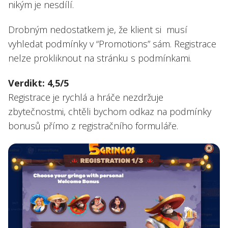
nikým je nesdílí.
Drobným nedostatkem je, že klient si musí
vyhledat podmínky v “Promotions” sám. Registrace
nelze prokliknout na stránku s podmínkami.
Verdikt: 4,5/5
Registrace je rychlá a hráče nezdržuje
zbytečnostmi, chtěli bychom odkaz na podmínky
bonusů přímo z registračního formuláře.