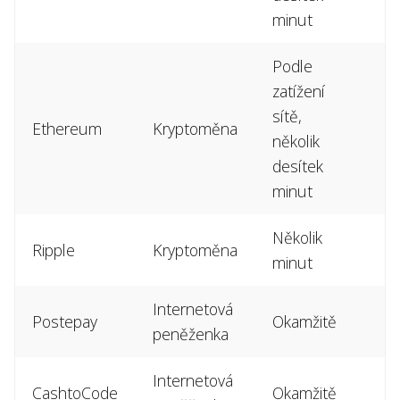
minut
m
Podle
P
zatížení
za
sítě,
sí
Ethereum
Kryptoměna
několik
ně
desítek
de
minut
m
Několik
Ně
Ripple
Kryptoměna
minut
m
Internetová
Postepay
Okamžitě
O
peněženka
Internetová
Ne
CashtoCode
Okamžitě