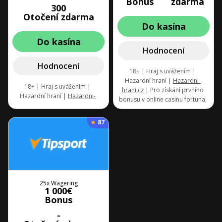
Bonus
zdarma
300
Otočení zdarma
Do kasína
Do kasína
Hodnocení
Hodnocení
18+ | Hraj s uvážením |
Hazardní hraní |
Hazardni-
18+ | Hraj s uvážením |
hrani.cz
| Pro získání prvního
Hazardní hraní |
Hazardni-
bonusu v online casinu fortuna,
hrani.cz
| Akci je možné využít
potřebuje vložit minimálně 100
pouze jednou a mohou ji využít
Kč. Bonus musíte protočit do 5
87
pouze nově registrovaní hráči,
dnů a je pouze pro nové hráče.
kteří učiní svůj první vklad do
|
Použity pravidla a podmínky
30ti dnů od dokončení
kompletní internetové
registrace. |
Použity pravidla a
podmínky
25x Wagering
1 000€
Bonus
-