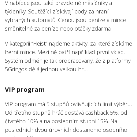
V nabídce jsou také pravidelné měsíčníky a
týdeníky. Soutěžící získávají body za hraní
vybraných automatů. Cenou jsou peníze a mince
směnitelné za peníze nebo otáčky zdarma.
V kategorii “Heist” najdeme aktivity, za které získáme
herní mince. Mezi ně patří například první vklad.
Systém odměn je tak propracovaný, že z platformy
5Gringos dělá jednou velkou hru.
VIP program
VIP program má 5 stupňů ovlivňujících limit výběru.
Od třetího stupně hráč dostává cashback 5%, od
čtvrtého 10% a na posledním stupni 15%. Na
posledních dvou úrovních dostaneme osobního