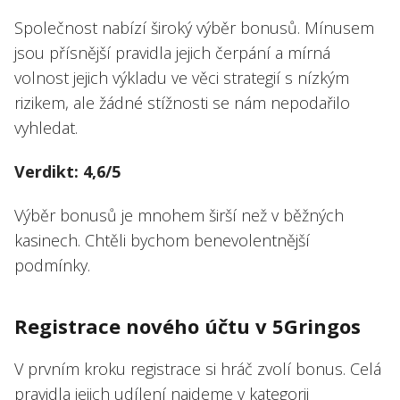
Společnost nabízí široký výběr bonusů. Mínusem
jsou přísnější pravidla jejich čerpání a mírná
volnost jejich výkladu ve věci strategií s nízkým
rizikem, ale žádné stížnosti se nám nepodařilo
vyhledat.
Verdikt: 4,6/5
Výběr bonusů je mnohem širší než v běžných
kasinech. Chtěli bychom benevolentnější
podmínky.
Registrace nového účtu v 5Gringos
V prvním kroku registrace si hráč zvolí bonus. Celá
pravidla jejich udílení najdeme v kategorii