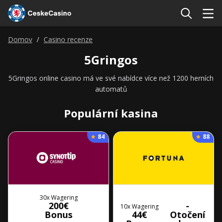
Domov
Casino recenze
5Gringos
5Gringos online casino má ve své nabídce více než 1200 herních
automatů
Populární kasina
84
88
30x Wagering
200€
-
10x Wagering
Bonus
44€
Otočení