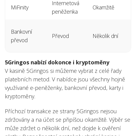
Internetová
MiFinity
Okamžitě
O
peněženka
1
Bankovní
Převod
Několik dní
b
převod
dn
5Gringos nabízí dokonce i kryptoměny
V kasině 5Gringos si můžeme vybrat z celé řady
platebních metod. V nabídce jsou všechny hojně
využívané e-peněženky, bankovní převod, karty i
kryptoměny.
Příchozí transakce ze strany 5Gringos nejsou
zdržovány a na účet se připíšou okamžitě. Výběr se
může zdržet o několik dní, než dojde k ověření