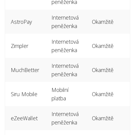
peněženka
di
Internetová
AstroPay
Okamžitě
O
peněženka
Internetová
Zimpler
Okamžitě
O
peněženka
Internetová
MuchBetter
Okamžitě
O
peněženka
Mobilní
Ne
Siru Mobile
Okamžitě
platba
di
Internetová
eZeeWallet
Okamžitě
O
peněženka