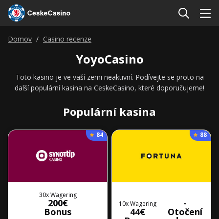
Domov
Casino recenze
YoyoCasino
Toto kasino je ve vaší zemi neaktivní. Podívejte se proto na
další populární kasina na CeskeCasino, které doporučujeme!
Populární kasina
84
88
30x Wagering
200€
-
10x Wagering
Bonus
44€
Otočení