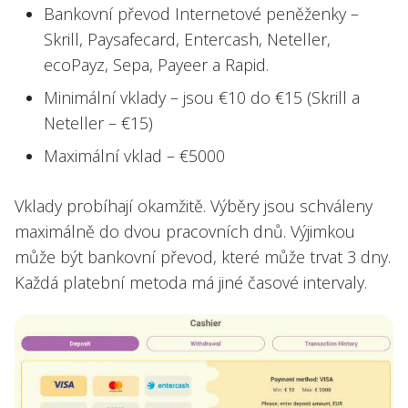
Bankovní převod Internetové peněženky –
Skrill, Paysafecard, Entercash, Neteller,
ecoPayz, Sepa, Payeer a Rapid.
Minimální vklady – jsou €10 do €15 (Skrill a
Neteller – €15)
Maximální vklad – €5000
Vklady probíhají okamžitě. Výběry jsou schváleny
maximálně do dvou pracovních dnů. Výjimkou
může být bankovní převod, které může trvat 3 dny.
Každá platební metoda má jiné časové intervaly.