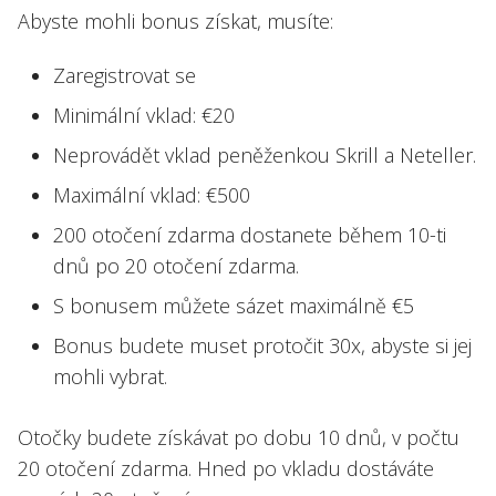
Abyste mohli bonus získat, musíte:
Zaregistrovat se
Minimální vklad: €20
Neprovádět vklad peněženkou Skrill a Neteller.
Maximální vklad: €500
200 otočení zdarma dostanete během 10-ti
dnů po 20 otočení zdarma.
S bonusem můžete sázet maximálně €5
Bonus budete muset protočit 30x, abyste si jej
mohli vybrat.
Otočky budete získávat po dobu 10 dnů, v počtu
20 otočení zdarma. Hned po vkladu dostáváte