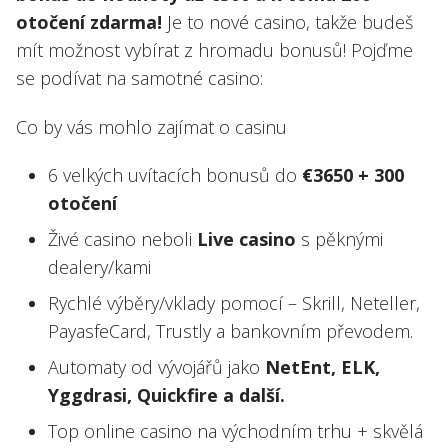
otočení zdarma!
Je to nové casino, takže budeš
mít možnost vybírat z hromadu bonusů! Pojďme
se podívat na samotné casino:
Co by vás mohlo zajímat o casinu
6 velkých uvítacích bonusů do
€3650 + 300
otočení
Živé casino neboli
Live casino
s pěknými
dealery/kami
Rychlé výběry/vklady pomocí – Skrill, Neteller,
PayasfeCard, Trustly a bankovním převodem.
Automaty od vývojářů jako
NetEnt, ELK,
Yggdrasi, Quickfire a další.
Top online casino na východním trhu + skvělá