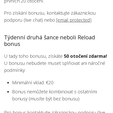
prvních 20 otočení.
Pro získání bonusu, kontaktujte zákaznickou
podporu (live chat) nebo
[email protected]
.
Týdenní druhá šance neboli Reload
bonus
U tady toho bonusu, získáte
50 otočení zdarma!
U bonusu nebudete muset splňovat ani náročné
podmínky:
Minimální vklad: €20
Bonus nemůžete kombinovat s ostatními
bonusy (musíte být bez bonusu)
Pro bonus kontaktujte zákaznickou podporu (live