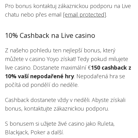
Pro bonus kontaktuj zákaznickou podporu na Live
chatu nebo přes email
[email protected]
.
10% Cashback na Live casino
Z našeho pohledu ten nejlepší bonus, který
můžete v casino Yoyo získat! Tedy pokud milujete
live casino. Dostanete maximální €
150 cashback z
10% vaší nepodařené hry
. Nepodařená hra se
počítá od pondělí do neděle.
Cashback dostanete vždy v neděli. Abyste získali
bonus, kontaktujte zákaznickou podporu.
S bonusem si užijete živé casino jako Ruleta,
Blackjack, Poker a další.