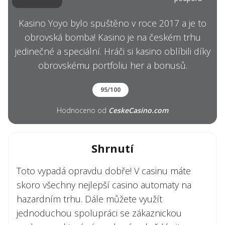
Kasino Yoyo bylo spuštěno v roce 2017 a je to
obrovská bomba! Kasino je na českém trhu
jedinečné a speciální. Hráči si kasino oblíbili díky
obrovskému portfoliu her a bonusů.
95/100
Hodnoceno od
CeskeCasino.com
Shrnutí
Toto vypadá opravdu dobře! V casinu máte
skoro všechny nejlepší casino automaty na
hazardním trhu. Dále můžete využít
jednoduchou spolupráci se zákaznickou