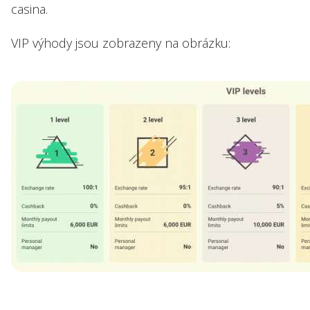
casina.
VIP výhody jsou zobrazeny na obrázku: