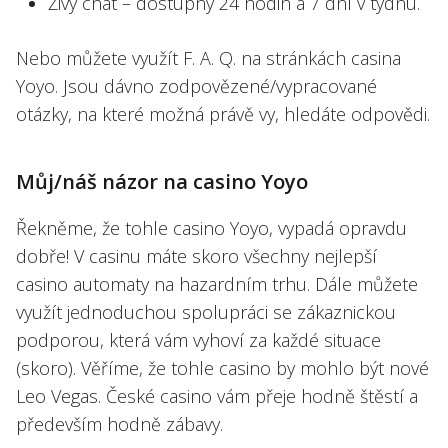
Živý chat – dostupný 24 hodin a 7 dní v týdnu.
Nebo můžete využít F. A. Q. na stránkách casina
Yoyo. Jsou dávno zodpovězené/vypracované
otázky, na které možná právě vy, hledáte odpovědi.
Můj/náš názor na casino Yoyo
Řekněme, že tohle casino Yoyo, vypadá opravdu
dobře! V casinu máte skoro všechny nejlepší
casino automaty na hazardním trhu. Dále můžete
využít jednoduchou spolupráci se zákaznickou
podporou, která vám vyhoví za každé situace
(skoro). Věříme, že tohle casino by mohlo být nové
Leo Vegas. České casino vám přeje hodně štěstí a
především hodně zábavy.