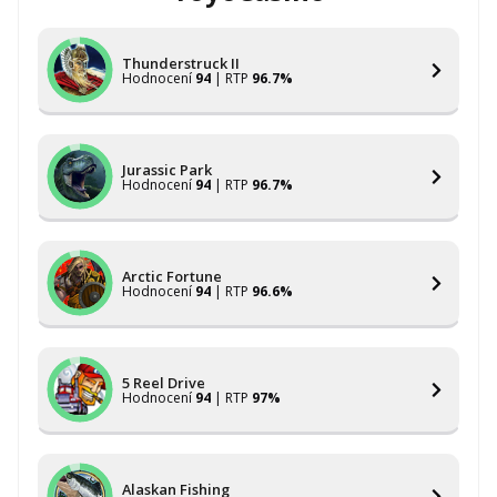
Thunderstruck II
Hodnocení
94
| RTP
96.7%
Jurassic Park
Hodnocení
94
| RTP
96.7%
Arctic Fortune
Hodnocení
94
| RTP
96.6%
5 Reel Drive
Hodnocení
94
| RTP
97%
Alaskan Fishing