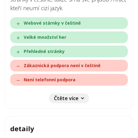
kteří neumí cizí jazyk.
Webové stárnky v češtině
Velké množství her
Přehledné stránky
Zákaznická podpora není v češtině
Není telefonní podpora
Čtěte více
detaily