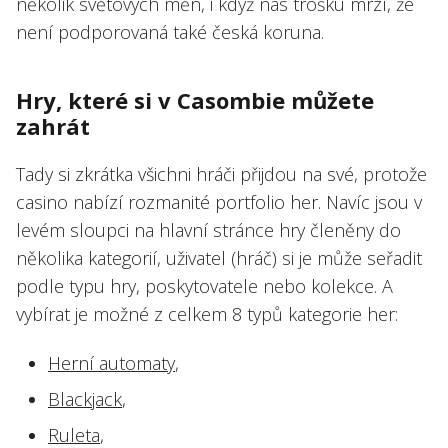
několik světových měn, i když nás trošku mrzí, že
není podporovaná také česká koruna.
Hry, které si v Casombie můžete
zahrát
Tady si zkrátka všichni hráči přijdou na své, protože
casino nabízí rozmanité portfolio her. Navíc jsou v
levém sloupci na hlavní stránce hry členěny do
několika kategorií, uživatel (hráč) si je může seřadit
podle typu hry, poskytovatele nebo kolekce. A
vybírat je možné z celkem 8 typů kategorie her:
Herní automaty
,
Blackjack
,
Ruleta
,