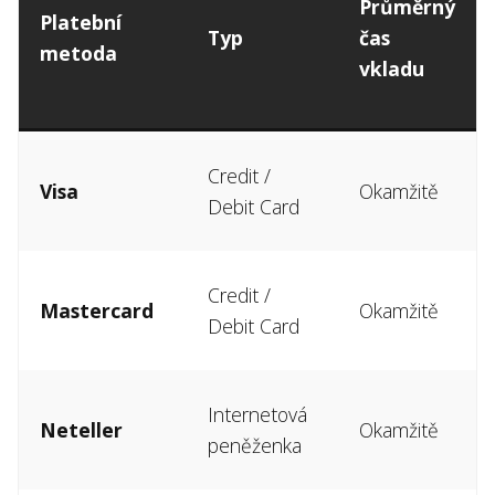
Průměrný
Platební
Typ
čas
metoda
vkladu
Credit /
Visa
Okamžitě
Debit Card
Credit /
Mastercard
Okamžitě
Debit Card
Internetová
Neteller
Okamžitě
peněženka