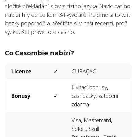
složité překládání slov z cizího jazyka. Navíc casino
nabízí hry od celkem 34 vývojářů. Pojďme si to vzít
hezky popořadě a přečtěte si v naší recenzi, proč
vyzkoušet právě toto casino.
Co Casombie nabízí?
Licence
✓
CURAÇAO
Uvítací bonusy,
Bonusy
✓
cashbacky, zatočení
zdarma
Visa, Mastercard,
Sofort, Skrill,