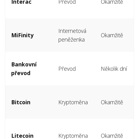
Interac
Převod
Okamžitě
Internetová
MiFinity
Okamžitě
peněženka
Bankovní
Převod
Několik dní
převod
Bitcoin
Kryptoměna
Okamžitě
Litecoin
Kryptoměna
Okamžitě