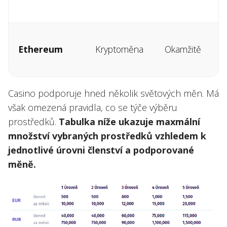
Ethereum
Kryptoměna
Okamžitě
Casino podporuje hned několik světových měn. Má
však omezená pravidla, co se týče výběru
prostředků.
Tabulka níže ukazuje maxmální
množství vybraných prostředků vzhledem k
jednotlivé úrovni členství a podporované
měně.