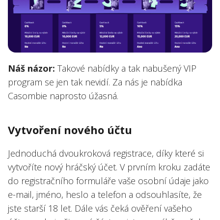
Náš názor:
Takové nabídky a tak nabušený VIP
program se jen tak nevidí. Za nás je nabídka
Casombie naprosto úžasná.
Vytvoření nového účtu
Jednoduchá dvoukroková registrace, díky které si
vytvoříte nový hráčský účet. V prvním kroku zadáte
do registračního formuláře vaše osobní údaje jako
e-mail, jméno, heslo a telefon a odsouhlasíte, že
jste starší 18 let. Dále vás čeká ověření vašeho