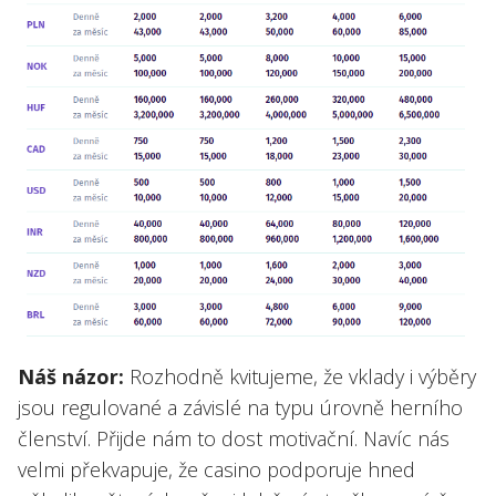
Náš názor:
Rozhodně kvitujeme, že vklady i výběry
jsou regulované a závislé na typu úrovně herního
členství. Přijde nám to dost motivační. Navíc nás
velmi překvapuje, že casino podporuje hned