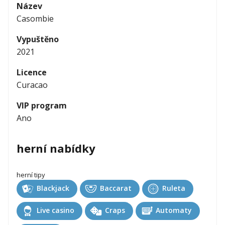
Název
Casombie
Vypuštěno
2021
Licence
Curacao
VIP program
Ano
herní nabídky
herní tipy
Blackjack
Baccarat
Ruleta
Live casino
Craps
Automaty