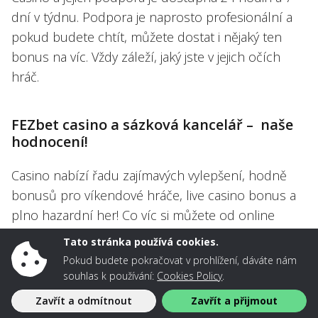
dní v týdnu. Podpora je naprosto profesionální a
pokud budete chtít, můžete dostat i nějaký ten
bonus na víc. Vždy záleží, jaký jste v jejich očích
hráč.
FEZbet casino a sázková kancelář – naše
hodnocení!
Casino nabízí řadu zajímavých vylepšení, hodně
bonusů pro víkendové hráče, live casino bonus a
plno hazardní her! Co víc si můžete od online
casina přát! Casino má i pohotovou podporu i se
Tato stránka používá cookies.
zajímavým VIP programem. Majitelé online casina
Pokud budete pokračovat v prohlížení, dáváte nám
FEZbet ví, co opravdu dělají“
souhlas k používání:
Cookies Policy
.
Zavřít a odmítnout
Zavřít a přijmout