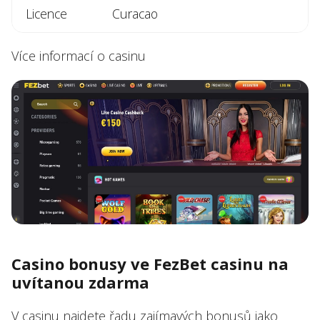
Licence
Curacao
Více informací o casinu
Casino bonusy ve FezBet casinu na
uvítanou zdarma
V casinu najdete řadu zajímavých bonusů jako