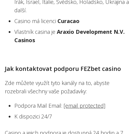
Írák, Israel, Italie, Švédsko, Holadsko, Ukrajina a
další.
Casino má licenci
Curacao
Vlastník casina je
Araxio Development N.V.
Casinos
Jak kontaktovat podporu FEZbet casino
Zde můžete využít tyto kanály na to, abyste
rozebrali všechny vaše požadavky:
Podpora Mail Email:
[email protected]
K dispozici 24/7
Casino a jejich podpora je dostupná 24 hodin a 7