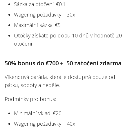
Sázka za otočení: €0.1
Wagering požadavky – 30x
Maximální sázka: €5
Otočky získáte po dobu 10 dnů v hodnotě 20
otočení
50% bonus do €700 + 50 zatočení zdarma
Víkendová paráda, která je dostupná pouze od
pátku, soboty a neděle.
Podmínky pro bonus:
Minimální vklad: €20
Wagering požadavky – 40x