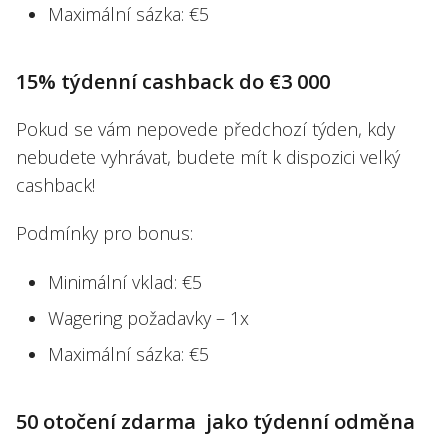
Maximální sázka: €5
15% týdenní cashback do €3 000
Pokud se vám nepovede předchozí týden, kdy
nebudete vyhrávat, budete mít k dispozici velký
cashback!
Podmínky pro bonus:
Minimální vklad: €5
Wagering požadavky – 1x
Maximální sázka: €5
50 otočení zdarma jako týdenní odměna