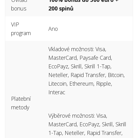
bonus
200 spinů
VIP
Ano
program
Vkladové možnosti: Visa,
MasterCard, Paysafe Card,
EcoPayz, Skrill, Skrill 1-Tap,
Neteller, Rapid Transfer, Bitcoin,
Litecoin, Ethereum, Ripple,
Interac
Platební
metody
Výběrové možnosti: Visa,
MasterCard, EcoPayz, Skrill, Skrill
1-Tap, Neteller, Rapid Transfer,