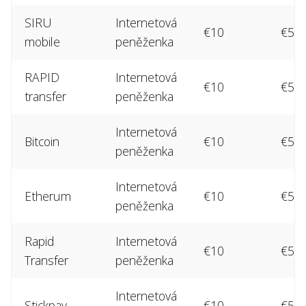
SIRU
Internetová
€10
€50
mobile
peněženka
RAPID
Internetová
€10
€50
transfer
peněženka
Internetová
Bitcoin
€10
€50
peněženka
Internetová
Etherum
€10
€50
peněženka
Rapid
Internetová
€10
€50
Transfer
peněženka
Internetová
Stickpay
€10
€50