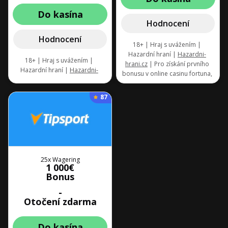
Do kasína
Hodnocení
Hodnocení
18+ | Hraj s uvážením |
Hazardní hraní |
Hazardni-
18+ | Hraj s uvážením |
hrani.cz
| Pro získání prvního
Hazardní hraní |
Hazardni-
bonusu v online casinu fortuna,
hrani.cz
| Akci je možné využít
potřebuje vložit minimálně 100
pouze jednou a mohou ji využít
Kč. Bonus musíte protočit do 5
87
pouze nově registrovaní hráči,
dnů a je pouze pro nové hráče.
kteří učiní svůj první vklad do
|
Použity pravidla a podmínky
30ti dnů od dokončení
kompletní internetové
registrace. |
Použity pravidla a
podmínky
25x Wagering
1 000€
Bonus
-
Otočení zdarma
Do kasína