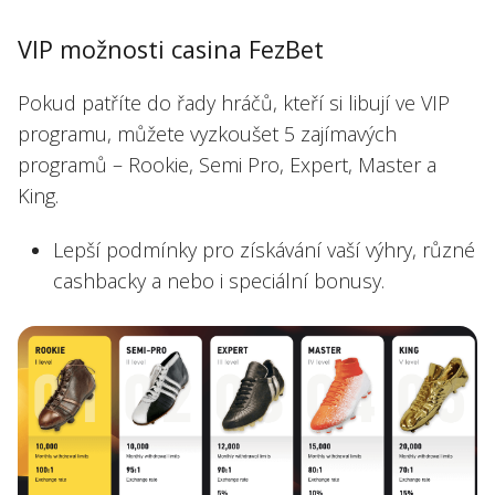
VIP možnosti casina FezBet
Pokud patříte do řady hráčů, kteří si libují ve VIP
programu, můžete vyzkoušet 5 zajímavých
programů – Rookie, Semi Pro, Expert, Master a
King.
Lepší podmínky pro získávání vaší výhry, různé
cashbacky a nebo i speciální bonusy.