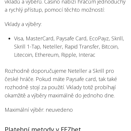
vkladů a výběrů. Casino nabízí hráčům jednoduchý
a rychlý přístup, pomocí těchto možností:
Vklady a výběry:
Visa, MasterCard, Paysafe Card, EcoPayz, Skrill,
Skrill 1-Tap, Neteller, Rapid Transfer, Bitcoin,
Litecoin, Ethereum, Ripple, Interac
Rozhodně doporučujeme Neteller a Skrill pro
české hráče. Pokud máte Paysafe card, tak také
rozhodně stojí za použití. Vklady totiž probíhají
okamžitě a výběry maximálně do jednoho dne.
Maximální výběr: neuvedeno
Platební metody v FEZbet