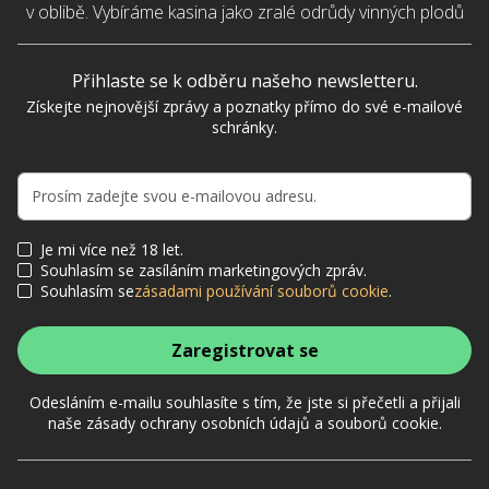
v oblibě. Vybíráme kasina jako zralé odrůdy vinných plodů
Přihlaste se k odběru našeho newsletteru.
Získejte nejnovější zprávy a poznatky přímo do své e-mailové
schránky.
Je mi více než 18 let.
Souhlasím se zasíláním marketingových zpráv.
Souhlasím se
zásadami používání souborů cookie
.
Zaregistrovat se
Odesláním e-mailu souhlasíte s tím, že jste si přečetli a přijali
naše zásady ochrany osobních údajů a souborů cookie.