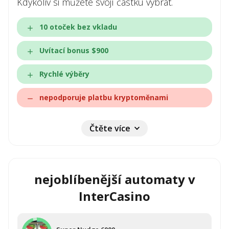
Kdykoliv si můžete svojí částku vybrat.
10 otoček bez vkladu
Uvítací bonus $900
Rychlé výběry
nepodporuje platbu kryptoměnami
Čtěte více
nejoblíbenější automaty v
InterCasino