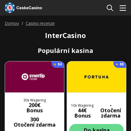
Domov
Casino recenze
InterCasino
Populární kasina
84
88
30x Wagering
200€
-
10x Wagering
Bonus
44€
Otočení
Bonus
zdarma
300
Otočení zdarma
Do kasína