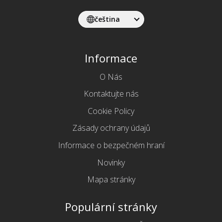
čeština
Informace
O Nás
Kontaktujte nás
Cookie Policy
Zásady ochrany údajů
Informace o bezpečném hraní
Novinky
Mapa stránky
Populární stránky