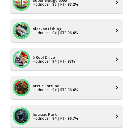
Super Nudge 6000
Hodnocení
95
| RTP
97.2%
Alaskan Fishing
Hodnocení
94
| RTP
96.6%
5 Reel Drive
Hodnocení
94
| RTP
97%
Arctic Fortune
Hodnocení
94
| RTP
96.6%
Jurassic Park
Hodnocení
94
| RTP
96.7%