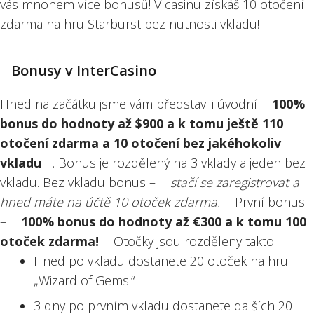
vás mnohem více bonusů! V casinu získáš 10 otočení
zdarma na hru Starburst bez nutnosti vkladu!
Bonusy v InterCasino
Hned na začátku jsme vám představili úvodní
100%
bonus do hodnoty až $900 a k tomu ještě 110
otočení zdarma a 10 otočení bez jakéhokoliv
vkladu
. Bonus je rozdělený na 3 vklady a jeden bez
vkladu. Bez vkladu bonus –
stačí se zaregistrovat a
hned máte na účtě 10 otoček zdarma.
První bonus
–
100% bonus do hodnoty až €300 a k tomu 100
otoček zdarma!
Otočky jsou rozděleny takto:
Hned po vkladu dostanete 20 otoček na hru
„Wizard of Gems.“
3 dny po prvním vkladu dostanete dalších 20