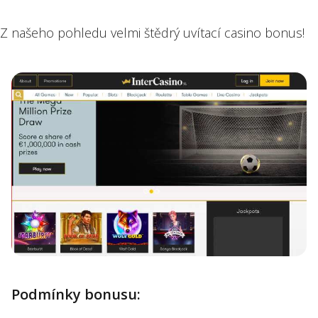
Z našeho pohledu velmi štědrý uvítací casino bonus!
Podmínky bonusu: