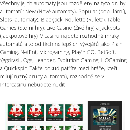
Všechny jejich automaty jsou rozděleny na tyto druhy
automatů: New (Nové automaty), Popular (populární),
Slots (automaty), Blackjack, Roulette (Ruleta), Table
Games (Stolní hry), Live Casino (Živé hry) a Jackpots
(Jackpotové hry). V casinu najdete rozhodně mraky
automatů a to od těch nejlepších vývojářů jako Plain
Gaming, NetEnt, Microgaming, Play’n GO, BetSoft,
Yggdrasil, Ogs, Leander, Evolution Gaming, HOGaming
a Quickspin. Takže pokud patříte mezi hráče, kteří
milují různý druhy automatů, rozhodně se v
Intercasinu nebudete nudit!