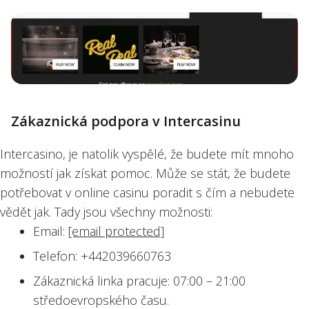
Zákaznická podpora v Intercasinu
Intercasino, je natolik vyspělé, že budete mít mnoho
možností jak získat pomoc. Může se stát, že budete
potřebovat v online casinu poradit s čím a nebudete
vědět jak. Tady jsou všechny možnosti:
Email:
[email protected]
Telefon: +442039660763
Zákaznická linka pracuje: 07:00 – 21:00
středoevropského času.