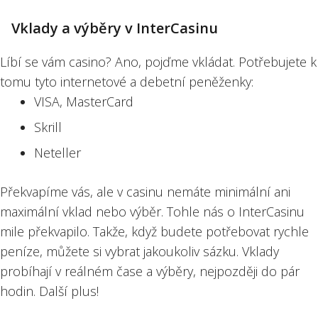
Vklady a výběry v InterCasinu
Líbí se vám casino? Ano, pojďme vkládat. Potřebujete k
tomu tyto internetové a debetní peněženky:
VISA, MasterCard
Skrill
Neteller
Překvapíme vás, ale v casinu nemáte minimální ani
maximální vklad nebo výběr. Tohle nás o InterCasinu
mile překvapilo. Takže, když budete potřebovat rychle
peníze, můžete si vybrat jakoukoliv sázku. Vklady
probíhají v reálném čase a výběry, nejpozději do pár
hodin. Další plus!