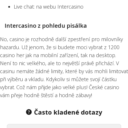
Live chat: na webu Intercasino
Intercasino z pohledu pisálka
No, casino je rozhodně další zpestření pro milovníky
hazardu. Už jenom, že si budete moci vybrat z 1200
casino her jak na mobilní zařízení, tak na desktop.
Není to nic velkého, ale to největší právě přichází. V
casinu nemáte žádné limity, které by vás mohli limitovat
při výběru a vkladu. Kdykoliv si můžete svojí částku
vybrat. Což nám přijde jako velké plus! České casino
vám přeje hodně štěstí a hodně zábavy!
Často kladené dotazy