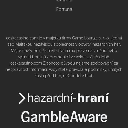
Fortuna
ceskecasino.com je v majetku firmy Game Lounge s. r. o., jedná
seo Maltskou nezávislou společnost v odvětví hazardních her.
Mějte navědomí, že třetí strana má pravo na změnu nebo
vyjmutí bonusů / promoakcí ve velmi krátkě době.
ceskecasino.com Z tohoto důvodu nejsme zodpovědní za
nesprávnost informací. Vždy čtěte pravidla a podmínky, určitých
kasín před tím, než budete hrát.