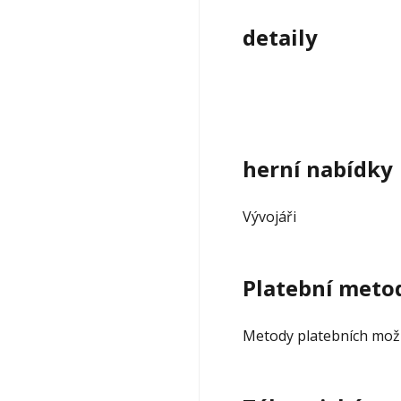
detaily
herní nabídky
Vývojáři
Platební meto
Metody platebních mož