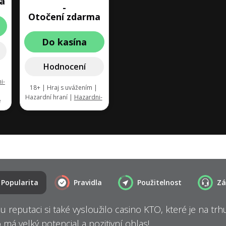
a
-
Otočení zdarma
Do kasína
Hodnocení
|
i-
18+ | Hraj s uvážením |
Hazardní hraní |
Hazardni-
e
hrani.cz
| Pro získání
e
bonus, potřebujete první
.
minimální vklad 100 Kč
 5
(otáčecí podmínky jsou
é
25x). Bonus je pouze pro
 a
nové hráče. Bonus musíte
protočit do 1 měsíce. |
Použity pravidla a
Popularita
Pravidla
Použitelnost
Zá
podmínky
 reputaci si také vysloužilo casino KTO, které je na tr
 má velký potencial a pozitivní ohlas!