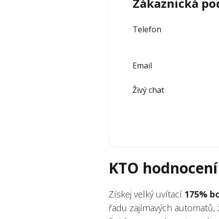
Zákaznická po
Telefon
Email
Živý chat
KTO hodnocení
Získej velký uvítací
175% bo
řadu zajímavých automatů, ž