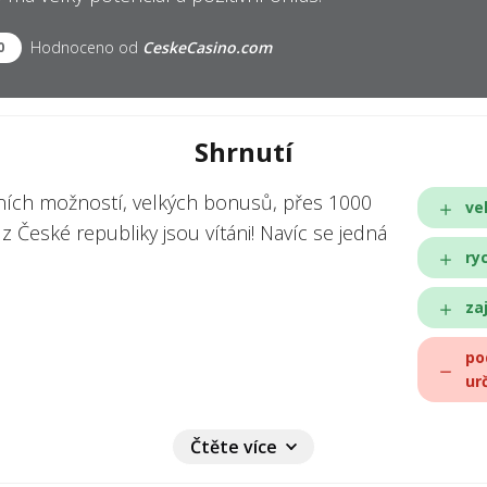
Hodnoceno od
CeskeCasino.com
0
Shrnutí
ních možností, velkých bonusů, přes 1000
ve
z České republiky jsou vítáni! Navíc se jedná
ry
za
po
ur
Čtěte více