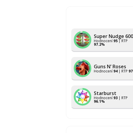
Super Nudge 60
Hodnocení
95
| RTP
97.2%
Guns N’ Roses
Hodnocení
94
| RTP
9
Starburst
Hodnocení
93
| RTP
96.1%