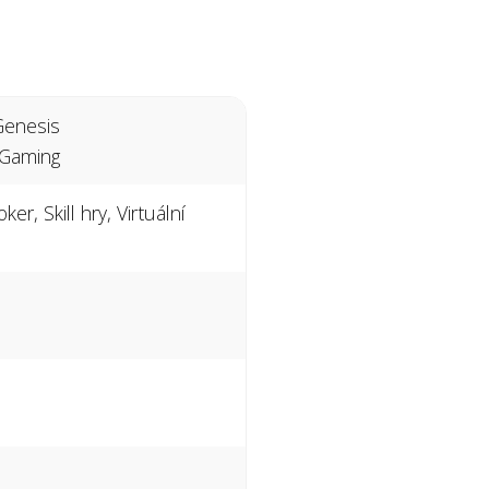
Genesis
 Gaming
r, Skill hry, Virtuální