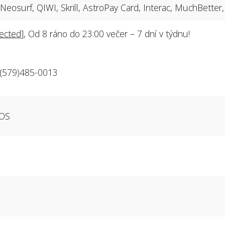
 Neosurf, QIWI, Skrill, AstroPay Card, Interac, MuchBetter
tected]
, Od 8 ráno do 23:00 večer – 7 dní v týdnu!
1(579)485-0013
iOS