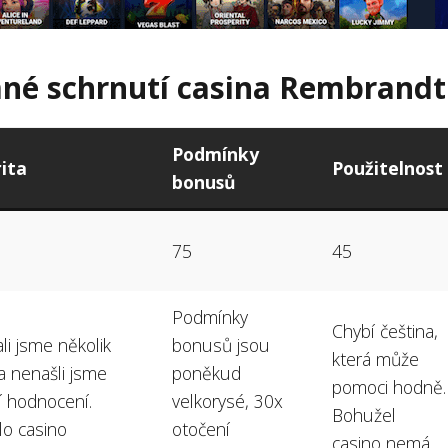
mné schrnutí casina Rembrand
Podmínky
ita
Použitelnost
bonusů
75
45
Podmínky
Chybí čeština,
li jsme několik
bonusů jsou
která může
a nenašli jsme
poněkud
pomoci hodně.
í hodnocení.
velkorysé, 30x
Bohužel
lo casino
otočení
casino nemá