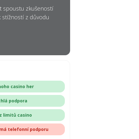
ít spoustu zkušeností
ik stížností z důvodu
oho casino her
chlá podpora
z limitů casino
má telefonní podporu