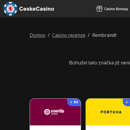
Casino Bonusy
Domov
Casino recenze
Rembrandt
Bohužel tato značka již není
84