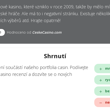
nové kasino, které vzniklo v roce 2009, takže by mělo m
ské hráče. Ale má to i negativní stránku. Existuje někol
ch výběrů atd. Hrajte opatrně!
Hodnoceno od
CeskeCasino.com
0
Shrnutí
ní součástí našeho portfolia casin. Podívejte
mn
asino recenzí a dozvíte se o nových
ry
be
ne