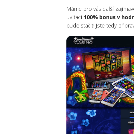
Máme pro vás další zajímav
uvítací
100% bonus v hodn
bude stačit! Jste tedy připr