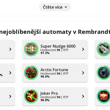
Čtěte více
nejoblíbenější automaty v Rembrand
Super Nudge 6000
Hodnocení
95
| RTP
97.2%
Arctic Fortune
Hodnocení
94
| RTP
7%
96.6%
Joker Pro
Hodnocení
94
| RTP
96.8%