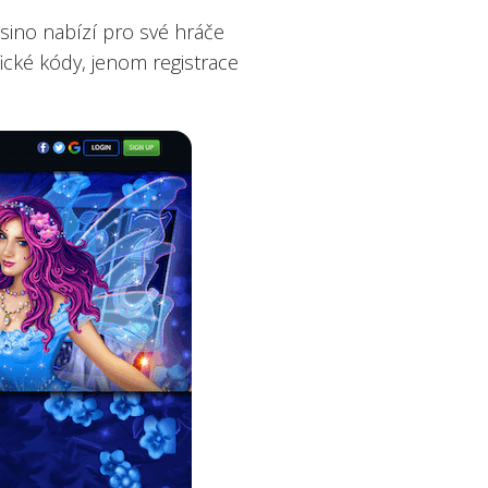
sino nabízí pro své hráče
ické kódy, jenom registrace