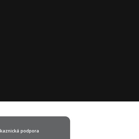
kaznická podpora