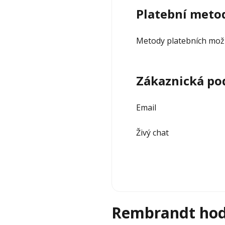
Platební meto
Metody platebních mož
Zákaznická po
Email
Živý chat
Rembrandt hod