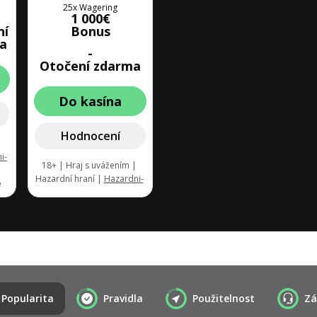
25x Wagering
1 000€
ní
Bonus
a
-
Otočení zdarma
Do kasína
Hodnocení
|
i-
18+ | Hraj s uvážením |
Hazardní hraní |
Hazardni-
e
hrani.cz
| Pro získání
e
bonus, potřebujete první
.
minimální vklad 100 Kč
 5
(otáčecí podmínky jsou
é
25x). Bonus je pouze pro
 a
nové hráče. Bonus musíte
protočit do 1 měsíce. |
Použity pravidla a
Popularita
Pravidla
Použitelnost
Zá
podmínky