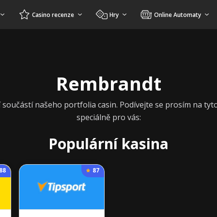
Casino recenze
Hry
Online Automaty
Rembrandt
 součástí našeho portfolia casin. Podívejte se prosím na tyt
speciálně pro vás:
Populární kasina
88
87