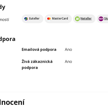
dy
Euteller
MasterCard
Neteller
Skr
ností
dpora
Emailová podpora
Ano
Živá zákaznická
Ano
podpora
nocení