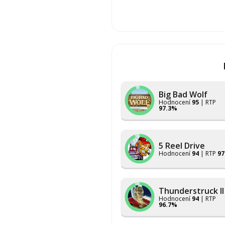
Big Bad Wolf
Hodnocení
95
| RTP
97.3%
5 Reel Drive
Hodnocení
94
| RTP
9
Thunderstruck II
Hodnocení
94
| RTP
96.7%