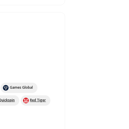
Games Global
Quickspin
Red Tiger